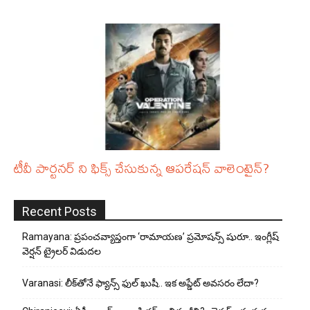
టీవీ పార్టనర్ ని ఫిక్స్ చేసుకున్న ఆపరేషన్ వాలెంటైన్?
Recent Posts
Ramayana: ప్రపంచవ్యాప్తంగా ‘రామాయణ’ ప్రమోషన్స్ షురూ.. ఇంగ్లీష్
వెర్షన్ ట్రైలర్ విడుదల
Varanasi: లీక్‌తోనే ఫ్యాన్స్ ఫుల్ ఖుషీ.. ఇక అప్డేట్ అవసరం లేదా?