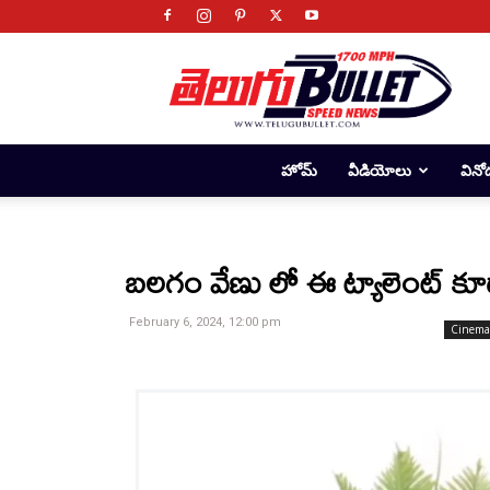
Telugu
Bullet
హోమ్
వీడియోలు
వినో
బలగం వేణు లో ఈ ట్యాలెంట్ కూ
February 6, 2024, 12:00 pm
Cinema