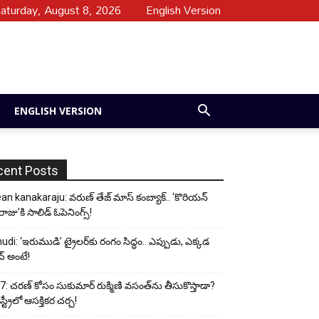
aturday, August 8, 2026
English Version
ENGLISH VERSION
cent Posts
an kanakaraju: వరుణ్ తేజ్ మాస్ కంబ్యాక్.. ‘కొరియన్
ాజు’కి సాలిడ్ ఓపెనింగ్స్!
udi: ‘ఇరుముడి’ ట్రైలర్‌కు రంగం సిద్ధం.. ఎప్పుడు, ఎక్కడ
్ అంటే!
: చరణ్ కోసం సుకుమార్ రుక్మిణి వసంత్‌ను తీసుకొస్తాడా?
ట్రీలో ఆసక్తికర చర్చ!