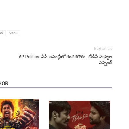
ani
Venu
Next article
AP Politics: ఏపీ అసెంబ్లీలో గందరగోళం.. టీడీపీ సభ్యుల
సస్పెండ్‌
HOR