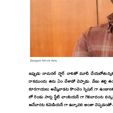
Balagam Movie Venu
ఇప్పుడు
నాచురల్ స్టార్
నాని
తో మూవీ చేయబోతున్నట్లు
రాకముందు తను ఏం చేశాడో చెప్పాడు. వేణు తల్లి తండ
కూరగాయలు అమ్మేవాడట కొంచెం స్పెషల్ గా ఉండాలని మార్షల
లో రెండు సార్లు స్టేట్ చాంపియన్ గా గెలిచాదంట చి
అనేవారట కమెడియన్ గా ఉన్నావని అంతా చెప్పడంతో మూవీ 