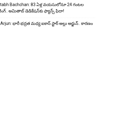
tabh Bachchan: 83 ఏళ్ల వయసులోనూ 24 గంటల
ంగ్.. అమితాబ్ డెడికేషన్‌కు ఫ్యాన్స్ ఫిదా!
 Arjun: భారీ భద్రత మధ్య ఐకాన్ స్టార్ అల్లు అర్జున్.. కారణం