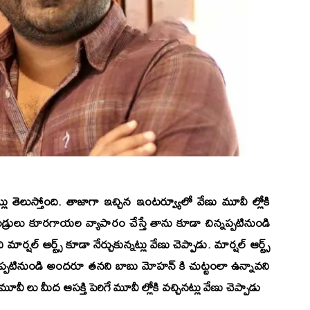
 తెలుస్తోంది. తాజాగా ఇచ్చిన ఇంటర్వ్యూలో వేణు మూవీ ల్లోకి
్రులు కూరగాయల వ్యాపారం చేస్తే తాను కూడా చిన్నప్పటినుండి
్ ఆర్ట్స్ కూడా నేర్చుకున్నట్లు వేణు చెప్పాడు. మార్షల్ ఆర్ట్స్
న్నప్పటినుండి అందరూ తనని బాబు మోహన్ కి చుట్టంలా ఉన్నావని
లు మీద ఆసక్తి పెరిగే మూవీ ల్లోకి వచ్చినట్లు వేణు చెప్పాడు