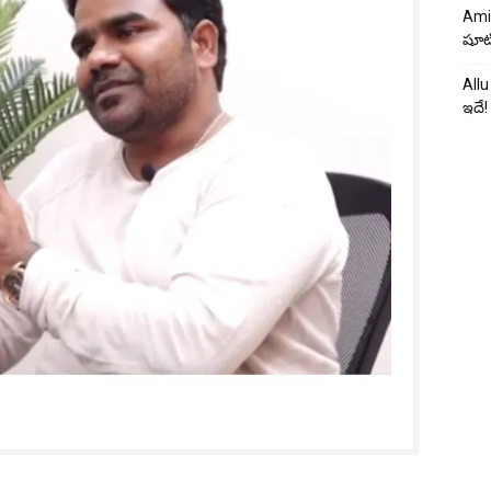
Ami
షూటి
Allu
ఇదే!