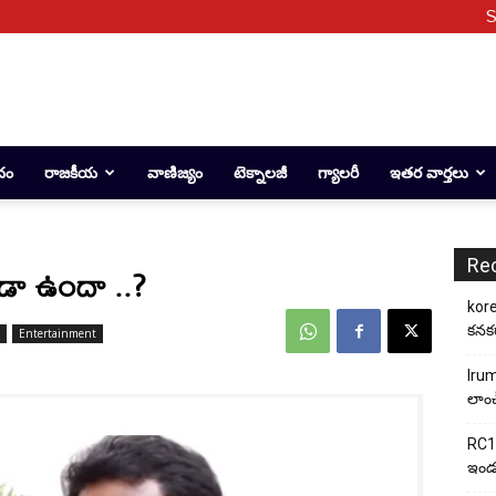
S
దం
రాజకీయ
వాణిజ్యం
టెక్నాలజీ
గ్యాలరీ
ఇతర వార్తలు
Re
డా ఉందా ..?
kore
కనకర
Entertainment
Irum
లాంచ
RC17
ఇండస్