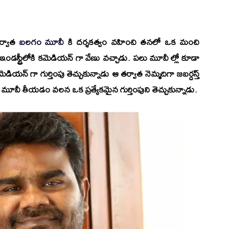
ర్వాత
బలగం మూవీ
కి దర్శకత్వం వహించి తనలో ఒక మంచి
ితం ఇండస్ట్రీలోకి కమెడియన్ గా వేణు వచ్చాడు. పలు మూవీ ల్లో కూడా
కమెడియన్ గా గుర్తింపు తెచ్చుకున్నాడు ఆ తర్వాత నెమ్మదిగా
జబర్దస్త్
 మూవీ తీయడం వలన ఒక ప్రత్యేకమైన గుర్తింపుని తెచ్చుకున్నాడు.