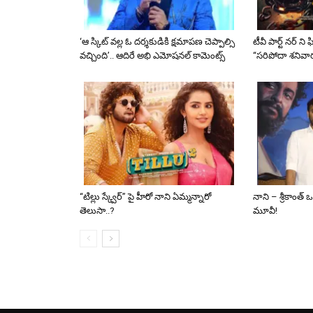
‘ఆ స్కిట్ వల్ల ఓ దర్శకుడికి క్షమాపణ చెప్పాల్సి
టీవీ పార్ట్ నర్ ని 
వచ్చింది’.. ఆదిరే అభి ఎమోషనల్ కామెంట్స్
“సరిపోదా శనివా
“టిల్లు స్క్వేర్” పై హీరో నాని ఏమ్మన్నారో
నాని – శ్రీకాంత్
తెలుసా..?
మూవీ!