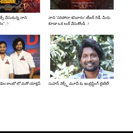
ఫిక్స్ చేసుకున్న నాని
నాని ‘సరిపోదా శనివారం’ టీజర్ రెడీ..మీరు
రం”…!
కూడా ఒక లుక్ వేసుకోండి ..!
 ఒడెల కాంబో లో మరో యాక్షన్
సుహస్ నెక్స్ట్ మూవీ కు ఇంట్రెస్టింగ్ టైటిల్!