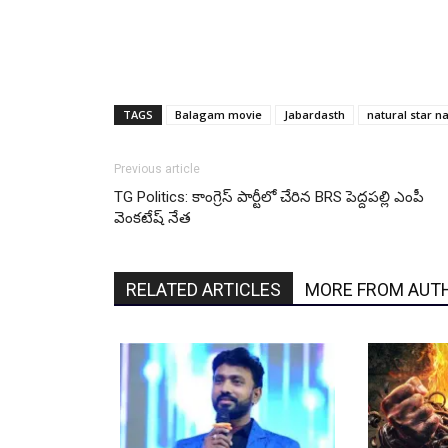
TAGS
Balagam movie
Jabardasth
natural star n
Previous article
TG Politics: కాంగ్రెస్ పార్టీలో చేరిన BRS పెద్దపల్లి ఎంపీ
వెంకటేష్ నేత
RELATED ARTICLES
MORE FROM AUT