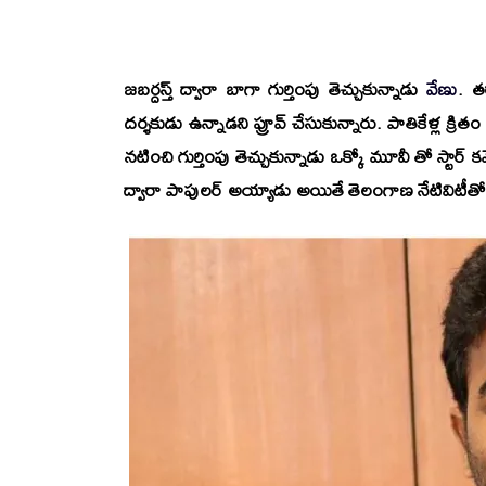
జబర్దస్త్
ద్వారా బాగా గుర్తింపు తెచ్చుకున్నాడు
వేణు
. త
దర్శకుడు ఉన్నాడని ప్రూవ్ చేసుకున్నారు. పాతికేళ్ల క్ర
నటించి గుర్తింపు తెచ్చుకున్నాడు ఒక్కో మూవీ తో స్టార్ 
ద్వారా పాపులర్ అయ్యాడు అయితే
తెలంగాణ
నేటివిటీతో