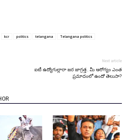
kcr
politics
telangana
Telangana politics
Next article
ఐటీ ఉద్యోగుల్లారా జర జాగ్రత్త.. మీ ఆరోగ్యం ఎంత
ప్రమాదంలో ఉందో తెలుసా?
HOR