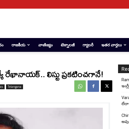
దం
రాజకీయ
వాణిజ్యం
టెక్నాలజీ
గ్యాలరీ
ఇతర వార్తలు
Re
్యే రేఖానాయక్.. లిస్టు ప్రకటించగానే!
Rama
ఇంగ్ల
ics
Telangana
Vara
లేదా
Chir
అవుత