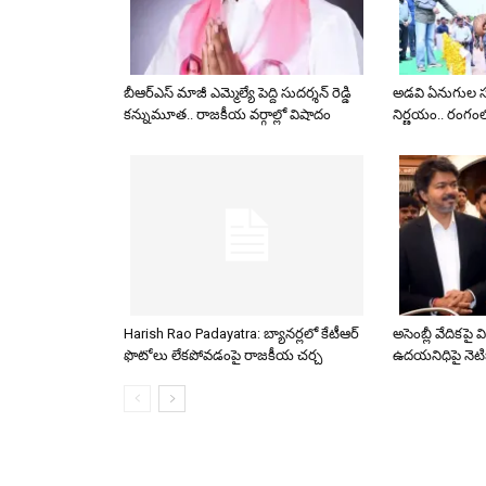
బీఆర్ఎస్ మాజీ ఎమ్మెల్యే పెద్ది సుదర్శన్ రెడ్డి
అడవి ఏనుగుల సమ
కన్నుమూత.. రాజకీయ వర్గాల్లో విషాదం
నిర్ణయం.. రంగం
Harish Rao Padayatra: బ్యానర్లలో కేటీఆర్
అసెంబ్లీ వేదికపై
ఫొటోలు లేకపోవడంపై రాజకీయ చర్చ
ఉదయనిధిపై నెటి