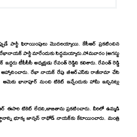
ప్పుడే పార్టీ ఫిరాయింపులు మొదలయ్యాయి. కేసీఆర్ ప్రకటించిన
రేఖానాయక్ పార్టీ మారేందుకు సిద్ధమయ్యారు.సోమవారం (ఆగస్టు
్దరు టీపీసీసీ అధ్యక్షుడు రేవంత్ రెడ్డిని కలిశారు. రేవంత్ రెడ్డి
 ఆహ్వానించారు. రేఖా నాయక్ రేపు బీఆర్‌ఎస్‌కు రాజీనామా చేసి
రెడ్డి ఆమెకు ఖానాపూర్ నుంచి టికెట్ ఇచ్చేందుకు హామీ ఇచ్చినట్లు
ీఆర్ ఈసారి టికెట్ లేదని,జాబితాను ప్రకటించారు. వీరిలో ఉమ్మడి
ానాన్ని భూక్య జాన్సన్ రాథోడ్ నాయక్‌కు కేటాయించారు. మంత్రి