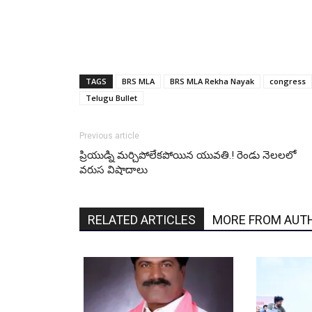
TAGS
BRS MLA
BRS MLA Rekha Nayak
congress
Telugu Bullet
Previous article
ప్రియుడ్ని మర్చిపోలేకపోయిన యువతి.! రెండు నెలలలో
వరుస విషాదాలు
RELATED ARTICLES
MORE FROM AUT