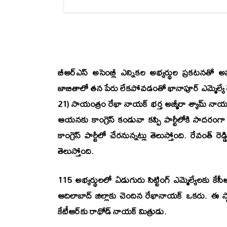
బీఆర్‌ఎస్ అసెంబ్లీ ఎన్నికల అభ్యర్థుల ప్రకటనతో అ
జాబితాలో తన పేరు లేకపోవడంతో ఖానాపూర్ ఎమ్మెల్యే 
21) సాయంత్రం రేఖా నాయక్ భర్త అజ్మీరా శ్యామ్ నాయక్‌ ఇద
ఆయనకు కాంగ్రెస్ కండువా కప్పి పార్టీలోకి సాదరంగా
కాంగ్రెస్ పార్టీలో చేరనున్నట్లు తెలుస్తోంది. రేవంత్ 
తెలుస్తోంది.
115 అభ్యర్థులలో ఏడుగురు సిట్టింగ్ ఎమ్మెల్యేలకు కేస
ఆదిలాబాద్ జిల్లాకు చెందిన రేఖానాయక్ ఒకరు. ఈ స్థ
కేటీఆర్‌కు రాథోడ్ నాయక్ మిత్రుడు.