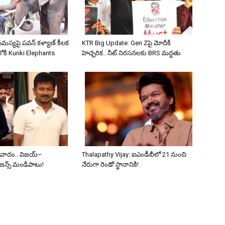
స్యపై పవన్ కళ్యాణ్ కీలక
KTR Big Update: Gen Zపై మోదీకి
లోకి Kunki Elephants
హెచ్చరిక.. నీట్ నిరసనలకు BRS మద్దతు
 వివాదం.. విజయ్–
Thalapathy Vijay: ఐఎండీబీలో 21 నుంచి
జన్స్ మండిపాటు!
నేరుగా రెండో స్థానానికి!