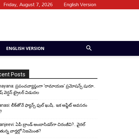
Friday, August 7, 2026
English Version
ENGLISH VERSION
cent Posts
yana: ప్రపంచవ్యాప్తంగా ‘రామాయణ’ ప్రమోషన్స్ షురూ..
ీష్ వెర్షన్ ట్రైలర్ విడుదల
nasi: లీక్‌తోనే ఫ్యాన్స్ ఫుల్ ఖుషీ.. ఇక అప్డేట్ అవసరం
?
anjeevi: ఏపీ బ్రాండ్ అంబాసిడర్‌గా చిరంజీవి?.. వైరల్
ున్న వార్తల్లో నిజమెంత?