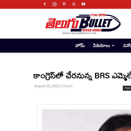
Telugu
Bullet
హోమ్
వీడియోలు
వినో
కాంగ్రెస్‌లో చేరనున్న BRS ఎమ్మెల
August 22, 2023, 6:19 pm
Polit