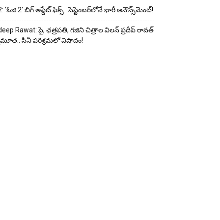
 ‘ఓజి 2’ బిగ్ అప్డేట్ ఫిక్స్.. సెప్టెంబర్‌లోనే భారీ అనౌన్స్‌మెంట్!
eep Rawat: సై, ఛత్రపతి, గజిని చిత్రాల విలన్ ప్రదీప్ రావత్
ుమూత.. సినీ పరిశ్రమలో విషాదం!