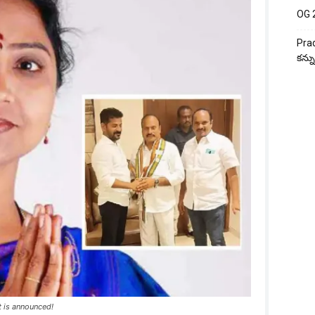
OG 2:
Prad
కన్న
t is announced!