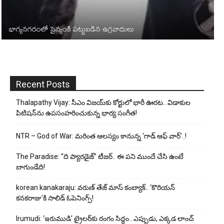
భాగ్యనగరంలో సైన్యంకి పట్టుబడిన ఉగ్రవాదులు
Recent Posts
Thalapathy Vijay: సీఎం విజయ్‌కు కోర్టులో భారీ ఊరట.. విడాకుల
పిటిషన్‌ను ఉపసంహరించుకున్న భార్య సంగీత!
NTR – God of War: మరింత ఆలస్యం కానున్న ‘గాడ్ ఆఫ్ వార్’..!
The Paradise: “ది ప్యారడైజ్” టీజర్.. ఈ పని ముందే చేసి ఉంటే
బాగుండేది!
korean kanakaraju: వరుణ్ తేజ్ మాస్ కంబ్యాక్.. ‘కొరియన్
కనకరాజు’కి సాలిడ్ ఓపెనింగ్స్!
Irumudi: ‘ఇరుముడి’ ట్రైలర్‌కు రంగం సిద్ధం.. ఎప్పుడు, ఎక్కడ లాంచ్