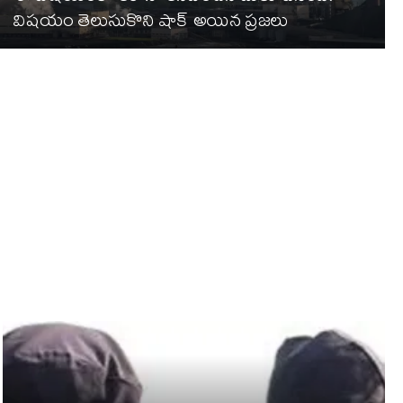
విషయం తెలుసుకొని షాక్ అయిన ప్రజలు