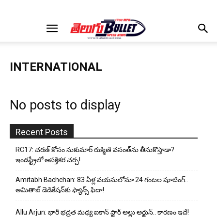
INTERNATIONAL
No posts to display
Recent Posts
RC17: చరణ్ కోసం సుకుమార్ రుక్మిణి వసంత్‌ను తీసుకొస్తాడా?
ఇండస్ట్రీలో ఆసక్తికర చర్చ!
Amitabh Bachchan: 83 ఏళ్ల వయసులోనూ 24 గంటల షూటింగ్..
అమితాబ్ డెడికేషన్‌కు ఫ్యాన్స్ ఫిదా!
Allu Arjun: భారీ భద్రత మధ్య ఐకాన్ స్టార్ అల్లు అర్జున్.. కారణం ఇదే!