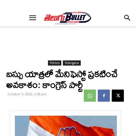
Politics
Telangana
బస్సు యాత్రలో మేనిఫెస్టో ప్రకటించే
అవకాశం: కాంగ్రెస్ పార్టీ
October 9, 2023, 3:36 pm