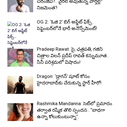
చిరంజీవి?.. వైరల్ అవుతున్న వార్తల్లో
నిజమెంత?
OG 2: ‘ఓజి 2’ బిగ్ అప్డేట్ ఫిక్స్..
సెప్టెంబర్‌లోనే భారీ అనౌన్స్‌మెంట్!
Pradeep Rawat: సై, ఛత్రపతి, గజిని
చిత్రాల విలన్ ప్రదీప్ రావత్ కన్నుమూత..
సినీ పరిశ్రమలో విషాదం!
Dragon: ‘డ్రాగన్’ షూట్ కోసం
హైదరాబాద్‌కు చేరుకున్న స్టార్ హీరో!
Rashmika Mandanna: సెట్‌లో ప్రమాదం
తర్వాత రష్మిక తొలి స్పందన.. “బాధగా
ఉన్నా కోలుకుంటున్నా”.