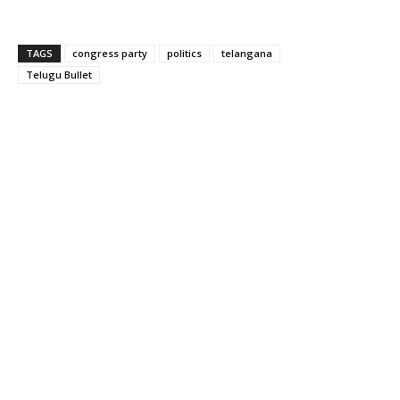
TAGS
congress party
politics
telangana
Telugu Bullet