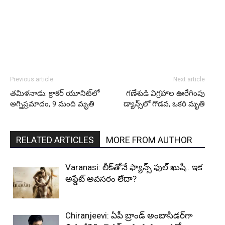
Previous article
Next article
తమిళనాడు: క్రాకర్ యూనిట్‌లో
గణేశుడి విగ్రహాల ఊరేగింపు
అగ్నిప్రమాదం, 9 మంది మృతి
డ్యాన్స్‌లో గొడవ, ఒకరి మృతి
RELATED ARTICLES
MORE FROM AUTHOR
Varanasi: లీక్‌తోనే ఫ్యాన్స్ ఫుల్ ఖుషీ.. ఇక
అప్డేట్ అవసరం లేదా?
Chiranjeevi: ఏపీ బ్రాండ్ అంబాసిడర్‌గా