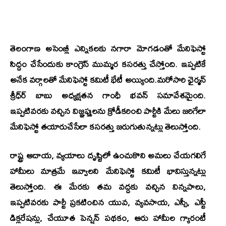
తెలంగాణ అసెంబ్లీ ఎన్నికలకు నగారా మోగడంతో మేనిఫెస్టో
సిద్దం చేసేందుకు కాంగ్రెస్‌ ముమ్మర కసరత్తు చేస్తోంది. ఇప్పటికే
అనేక వర్గాలతో మేనిఫెస్టో కమిటీ భేటీ అయ్యింది.మరోసారి ఛైర్మన్‌
శ్రీధ్‌ర్‌ బాబు అధ్యక్షతన గాంధీ భవన్‌ సమావేశమైంది.
ఇప్పటివరకు వచ్చిన విజ్ఞప్తులను క్రోడీకరించి పార్టీకి మేలు జరిగేలా
మేనిఫెస్టో తయారుచేసేలా కసరత్తు జరుగుతున్నట్లు తెలుస్తోంది.
రాష్ట్ర ఆదాయ, వ్యయాలు దృష్టిలో ఉంచుకొని అమలు చేయగలిగే
హామీలు మాత్రమే ఇవ్వాలని మేనిఫెస్టో కమిటీ భావిస్తున్నట్లు
తెలుస్తోంది. ఈ మేరకు తమ వద్దకు వచ్చిన విన్నపాలు,
ఇప్పటివరకు పార్టీ ప్రకటించిన యువ, వ్యవసాయ, ఎస్సీ, ఎస్టీ
డిక్లరేషన్లు, చేయూత పెన్షన్‌ పథకం, ఆరు హామీల గ్యారంటీ