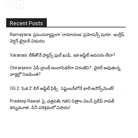
Recent Posts
Ramayana: ప్రపంచవ్యాప్తంగా ‘రామాయణ’ ప్రమోషన్స్ షురూ.. ఇంగ్లీష్
వెర్షన్ ట్రైలర్ విడుదల
Varanasi: లీక్‌తోనే ఫ్యాన్స్ ఫుల్ ఖుషీ.. ఇక అప్డేట్ అవసరం లేదా?
Chiranjeevi: ఏపీ బ్రాండ్ అంబాసిడర్‌గా చిరంజీవి?.. వైరల్ అవుతున్న
వార్తల్లో నిజమెంత?
OG 2: ‘ఓజి 2’ బిగ్ అప్డేట్ ఫిక్స్.. సెప్టెంబర్‌లోనే భారీ అనౌన్స్‌మెంట్!
Pradeep Rawat: సై, ఛత్రపతి, గజిని చిత్రాల విలన్ ప్రదీప్ రావత్
కన్నుమూత.. సినీ పరిశ్రమలో విషాదం!