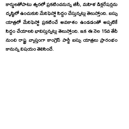
కార్డులతోపాటు త్వరలో ప్రకటించనున్న బీసీ, మహిళ డిక్లరేషన్లను
దృష్టిలో ఉంచుకుని మేనిఫెస్టో సిద్దం చేస్తున్నట్లు తెలుస్తోంది. బస్సు
యాత్రలో మేనిఫెస్టో ప్రకటించే అవకాశం ఉండడంతో అప్పటికే
సిద్దం చేయాలని భావిస్తున్నట్లు తెలుస్తోంది. ఇక ఈ నెల 15వ తేదీ
నుంచి రాష్ట్ర వ్యాప్తంగా కాంగ్రెస్ పార్టీ బస్సు యాత్రలు ప్రారంభం
కానున్న విషయం తెలిసిందే.