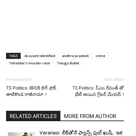
TAGS
Accused identified
andhra pradesh
crime
Tehsildar's murder case
Telugu Bullet
Previous article
Next article
TS Politics: BRSకి బిగ్ షాక్..
TS Politics: సీఎం రేవంత్ తో
తాటికొండ రాజీనామా..!
భేటీ అయిన గ్రేటర్ మేయర్..!
RELATED ARTICLES
MORE FROM AUTHOR
Varanasi: లీక్‌తోనే ఫ్యాన్స్ ఫుల్ ఖుషీ.. ఇక