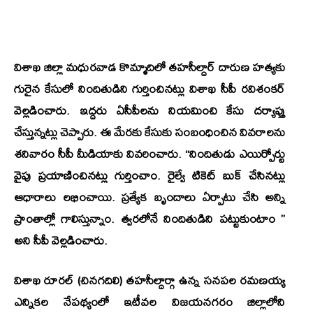
విశాఖ జిల్లా మధురవాడ కొమ్మాదిలో తహసీల్దార్ దారుణ హత్యకు
గురైన కేసులో నిందితుడిని గుర్తించినట్లు విశాఖ సీపీ రవిశంకర్
వెల్లడించారు. ఇద్దరు ఏసీపీలను నియమించి కేసు దర్యాప్తు
చేస్తున్నట్లు చెప్పారు. ఈ మేరకు కేసుకు సంబంధించిన వివరాలను
శనివారం సీపీ మీడియాకు వివరించారు. ‘‘నిందితుడు ఎయిర్పోర్టు
వైపు ప్రయాణించినట్లు గుర్తించాం. రైల్వే టికెట్ బుక్ చేసినట్లు
ఆధారాలు లభించాయి. ప్రత్యేక బృందాలు ఏర్పాటు చేసి అన్ని
ప్రాంతాల్లో గాలిస్తున్నాం. త్వరలోనే నిందితుడిని పట్టుకుంటాం ’’
అని సీపీ వెల్లడించారు.
విశాఖ రూరల్ (చినగదిలి) తహసీల్దార్గా ఉన్న సనపల రమణయ్య
ఎన్నికల నేపథ్యంలో ఇటీవల విజయనగరం జిల్లాలోని