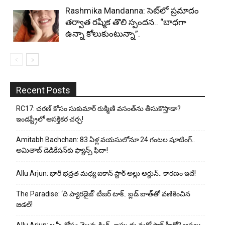
Rashmika Mandanna: సెట్‌లో ప్రమాదం
తర్వాత రష్మిక తొలి స్పందన.. “బాధగా
ఉన్నా కోలుకుంటున్నా”.
Recent Posts
RC17: చరణ్ కోసం సుకుమార్ రుక్మిణి వసంత్‌ను తీసుకొస్తాడా?
ఇండస్ట్రీలో ఆసక్తికర చర్చ!
Amitabh Bachchan: 83 ఏళ్ల వయసులోనూ 24 గంటల షూటింగ్..
అమితాబ్ డెడికేషన్‌కు ఫ్యాన్స్ ఫిదా!
Allu Arjun: భారీ భద్రత మధ్య ఐకాన్ స్టార్ అల్లు అర్జున్.. కారణం ఇదే!
The Paradise: ‘ది ప్యారడైజ్’ టీజర్ టాక్.. బ్లడ్ బాత్‌తో వణికించిన
జడల్!
Allu Arjun: బన్నీ కోసం మొన్న కింగ్.. ఇప్పుడు మరో స్టార్ హీరో? అసలు