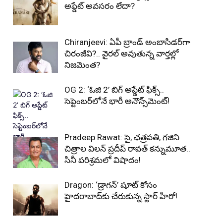
అప్డేట్ అవసరం లేదా?
Chiranjeevi: ఏపీ బ్రాండ్ అంబాసిడర్‌గా
చిరంజీవి?.. వైరల్ అవుతున్న వార్తల్లో
నిజమెంత?
OG 2: ‘ఓజి 2’ బిగ్ అప్డేట్ ఫిక్స్..
సెప్టెంబర్‌లోనే భారీ అనౌన్స్‌మెంట్!
Pradeep Rawat: సై, ఛత్రపతి, గజిని
చిత్రాల విలన్ ప్రదీప్ రావత్ కన్నుమూత..
సినీ పరిశ్రమలో విషాదం!
Dragon: ‘డ్రాగన్’ షూట్ కోసం
హైదరాబాద్‌కు చేరుకున్న స్టార్ హీరో!