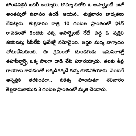
బొండపల్లికి బదిలీ అయ్యారు. కొమ్మా దిలోని ఓ అపార్ట్మెంట్ ఐదో
అంతస్తులో నివాసం ఉండే ఆయన.. శుక్రవారం బాధ్యతలు
చేపట్టారు. శుక్రవారం రాత్రి 10 గంటల ప్రాంతంలో ఫోన్
రావడంతో కిందకు వచ్చి అపార్ట్మెంట్ గేట్ వద్ద ఓ వ్యక్తిని
కలిసినట్లు సీసీటీవీ ఫుటేజ్లో నమోదైంది. ఇద్దరి మధ్య వాగ్వాదం
చోటుచేసుకుంది. ఈ క్రమంలో దుండగుడు ఇనుపరాడ్తో
తహసీల్దార్పై ఒక్క సారిగా దాడి చేసి పరారయ్యాడు. తలకు తీవ్ర
గాయాలు కావడంతో అక్కడికక్కడే కుప్ప కూలిపోయారు. వెంటనే
ఆస్పత్రికి తరలించగా.. చికిత్స పొందుతూ శనివారం
తెల్లవారుజామున 3 గంటల ప్రాంతంలో మృతి చెందారు.