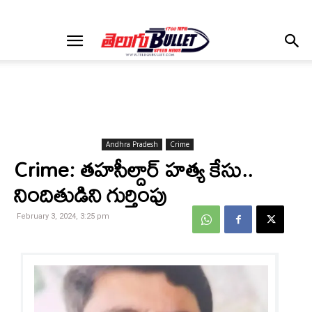
Andhra Pradesh
Crime
Crime: తహసీల్దార్ హత్య కేసు..
నిందితుడిని గుర్తింపు
February 3, 2024, 3:25 pm