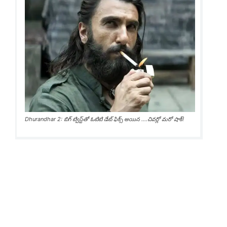
Dhurandhar 2: బిగ్ ట్విస్ట్‌తో ఓటిటి డేట్ ఫిక్స్ అయిన ....చివర్లో మరో షాక్!