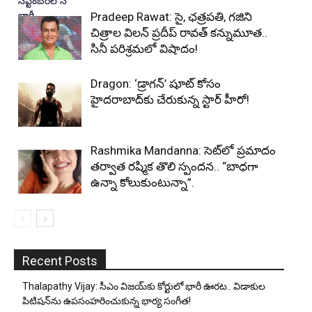
Pradeep Rawat: సై, ఛత్రపతి, గజిని
చిత్రాల విలన్ ప్రదీప్ రావత్ కన్నుమూత..
సినీ పరిశ్రమలో విషాదం!
Dragon: ‘డ్రాగన్’ షూట్ కోసం
హైదరాబాద్‌కు చేరుకున్న స్టార్ హీరో!
Rashmika Mandanna: సెట్‌లో ప్రమాదం
తర్వాత రష్మిక తొలి స్పందన.. “బాధగా
ఉన్నా కోలుకుంటున్నా”.
Recent Posts
Thalapathy Vijay: సీఎం విజయ్‌కు కోర్టులో భారీ ఊరట.. విడాకుల
పిటిషన్‌ను ఉపసంహరించుకున్న భార్య సంగీత!