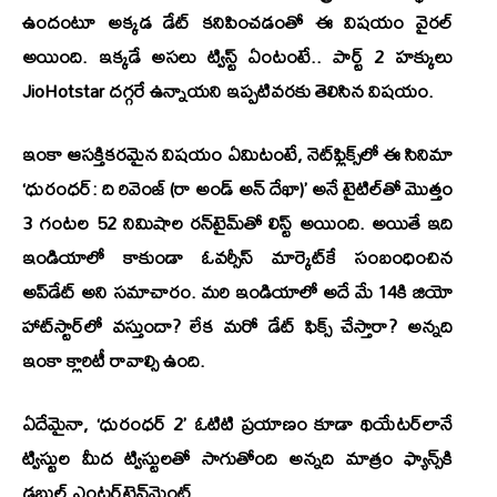
ఉందంటూ అక్కడ డేట్ కనిపించడంతో ఈ విషయం వైరల్
అయింది. ఇక్కడే అసలు ట్విస్ట్ ఏంటంటే.. పార్ట్ 2 హక్కులు
JioHotstar
దగ్గరే ఉన్నాయని ఇప్పటివరకు తెలిసిన విషయం.
ఇంకా ఆసక్తికరమైన విషయం ఏమిటంటే, నెట్‌ఫ్లిక్స్‌లో ఈ సినిమా
‘ధురంధర్: ది రివెంజ్ (రా అండ్ అన్ దేఖా)’
అనే టైటిల్‌తో మొత్తం
3 గంటల 52 నిమిషాల రన్‌టైమ్‌తో లిస్ట్ అయింది. అయితే ఇది
ఇండియాలో కాకుండా ఓవర్సీస్ మార్కెట్‌కే సంబంధించిన
అప్‌డేట్ అని సమాచారం. మరి ఇండియాలో అదే మే 14కి జియో
హాట్‌స్టార్‌లో వస్తుందా? లేక మరో డేట్ ఫిక్స్ చేస్తారా? అన్నది
ఇంకా క్లారిటీ రావాల్సి ఉంది.
ఏదేమైనా, ‘ధురంధర్ 2’ ఓటిటి ప్రయాణం కూడా థియేటర్‌లానే
ట్విస్టుల మీద ట్విస్టులతో సాగుతోంది అన్నది మాత్రం ఫ్యాన్స్‌కి
డబుల్ ఎంటర్‌టైన్‌మెంట్.