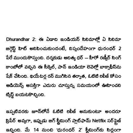
Dhurandhar 2: ఈ ఏడాది ఇండియన్ సినిమాల్లో ఏ సినిమా
బిగ్గెస్ట్ హిట్ అనిపించుకుందంటే, నిస్సందేహంగా
ధురంధర్ 2
పేరే ముందుకొస్తుంది. దర్శకుడు
ఆదిత్య ధర్
– హీరో
రణ్వీర్ సింగ్
కాంబోలో వచ్చిన ఈ సీక్వెల్, పాన్ ఇండియా లెవెల్లో బాక్సాఫీస్‌ను
షేక్ చేసింది. థియేటర్ల రన్ ముగిసిన తర్వాత, ఓటిటి రిలీజ్ కోసం
ఆడియెన్స్ ఆసక్తిగా ఎదురు చూస్తున్న సమయంలో ఊహించని
ట్విస్ట్ బయటకొచ్చింది.
ఇప్పటివరకు జూన్‌లోనే ఓటిటి రిలీజ్ అనుకుంటూ అందరూ
ప్రిపేర్ అవ్వగా, ఇప్పుడు బిగ్ స్ట్రీమింగ్ ప్లాట్‌ఫామ్
Netflix
సర్‌ప్రైజ్
ఇచ్చింది. మే 14 నుంచి ‘ధురంధర్ 2’ స్ట్రీమింగ్‌కు సిద్ధంగా