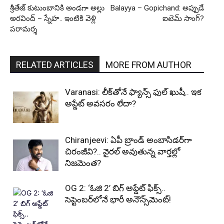
శ్రీతేజ్ కుటుంబానికి అండగా అల్లు
Balayya – Gopichand: అప్పుడే
అరవింద్ – స్నేహ.. ఇంటికి వెళ్లి
ఐటెమ్ సాంగ్?
పరామర్శ
RELATED ARTICLES
MORE FROM AUTHOR
Varanasi: లీక్‌తోనే ఫ్యాన్స్ ఫుల్ ఖుషీ.. ఇక
అప్డేట్ అవసరం లేదా?
Chiranjeevi: ఏపీ బ్రాండ్ అంబాసిడర్‌గా
చిరంజీవి?.. వైరల్ అవుతున్న వార్తల్లో
నిజమెంత?
OG 2: ‘ఓజి 2’ బిగ్ అప్డేట్ ఫిక్స్..
సెప్టెంబర్‌లోనే భారీ అనౌన్స్‌మెంట్!