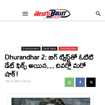
Entertainment
Latest News
Trending News
Dhurandhar 2: బిగ్ ట్విస్ట్‌తో ఓటిటి
డేట్ ఫిక్స్ అయిన… చివర్లో మరో
షాక్!
May 8, 2026, 5:50 pm