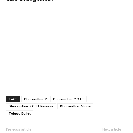
TAGS
Dhurandhar 2
Dhurandhar 2 OTT
Dhurandhar 2 OTT Release
Dhurandhar Movie
Telugu Bullet
Previous article
Next article