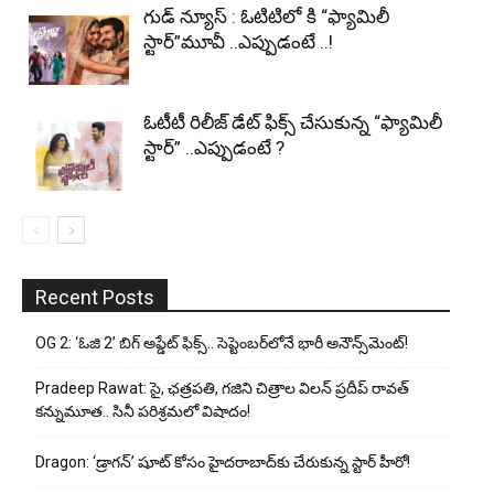
గుడ్ న్యూస్ : ఓటిటిలో కి “ఫ్యామిలీ
స్టార్”మూవీ ..ఎప్పుడంటే ..!
ఓటీటీ రిలీజ్ డేట్ ఫిక్స్ చేసుకున్న “ఫ్యామిలీ
స్టార్” ..ఎప్పుడంటే ?
Recent Posts
OG 2: ‘ఓజి 2’ బిగ్ అప్డేట్ ఫిక్స్.. సెప్టెంబర్‌లోనే భారీ అనౌన్స్‌మెంట్!
Pradeep Rawat: సై, ఛత్రపతి, గజిని చిత్రాల విలన్ ప్రదీప్ రావత్
కన్నుమూత.. సినీ పరిశ్రమలో విషాదం!
Dragon: ‘డ్రాగన్’ షూట్ కోసం హైదరాబాద్‌కు చేరుకున్న స్టార్ హీరో!