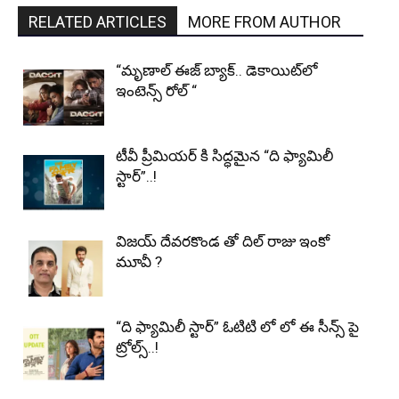
RELATED ARTICLES
MORE FROM AUTHOR
“మృణాల్ ఈజ్ బ్యాక్.. డెకాయిట్‌లో
ఇంటెన్స్ రోల్ “
టీవీ ప్రీమియర్ కి సిద్ధమైన “ది ఫ్యామిలీ
స్టార్”..!
విజయ్ దేవరకొండ తో దిల్ రాజు ఇంకో
మూవీ ?
“ది ఫ్యామిలీ స్టార్” ఓటిటి లో లో ఈ సీన్స్ పై
ట్రోల్స్..!