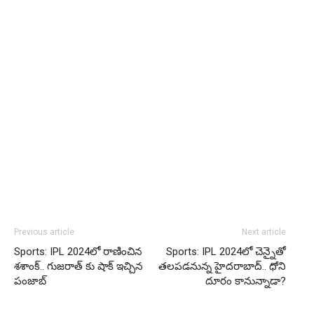
Previous article
Next article
Sports: IPL 2024లో రాణించిన
Sports: IPL 2024లో చెన్నైతో
శశాంక్.. గుజరాత్ కు షాక్ ఇచ్చిన
తలపడనున్న హైదరాబాద్.. ధోని
పంజాబ్
దూరం కానున్నాడా?