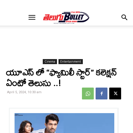
Cinema
Entertainment
యూఎస్ లో “ఫ్యామిలీ స్టార్” కలెక్షన్
ఏంటో తెలుసు ..!
April 5, 2024, 10:30 am