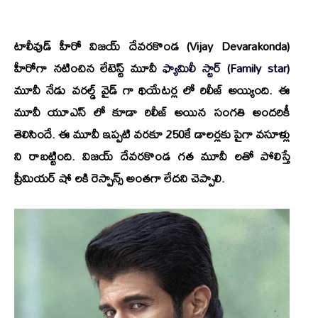
టాలీవుడ్ హీరో
విజయ్ దేవరకొండ (Vijay Devarakonda)
హీరోగా నటించిన లేటెస్ట్ మూవీ
ఫ్యామిలీ స్టార్ (Family star)
మూవీ నేడు వరల్డ్ వైడ్ గా థియేటర్ల లో రిలీజ్ అయ్యింది. ఈ
మూవీ యూఎస్ లో కూడా రిలీజ్ అయిన సంగతి అందరికీ
తెలిసిందే. ఈ మూవీ ఇప్పటి వరకూ 250కే డాలర్లకు పైగా వసూళ్లు
ని రాబట్టింది. విజయ్ దేవరకొండ గత మూవీ లతో పోలిస్తే
ప్రీమియర్ షో లకి రెస్పాన్స్ అంతగా లేదని చెప్పాలి.