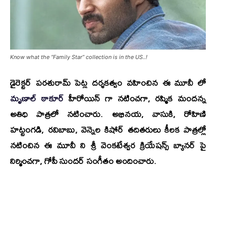
Know what the “Family Star” collection is in the US..!
డైరెక్టర్
పరశురామ్ పెట్ల
దర్శకత్వం వహించిన ఈ మూవీ లో
మృణాల్ ఠాకూర్
హీరోయిన్ గా నటించగా, రష్మిక మందన్న
అతిధి పాత్రలో నటించారు.
అభినయ, వాసుకి, రోహిణి
హట్టంగడి, రవిబాబు, వెన్నెల కిషోర్‌
తదితరులు కీలక పాత్రల్లో
నటించిన ఈ మూవీ ని శ్రీ వెంకటేశ్వర క్రియేషన్స్ బ్యానర్ పై
నిర్మించగా, గోపీ సుందర్ సంగీతం అందించారు.