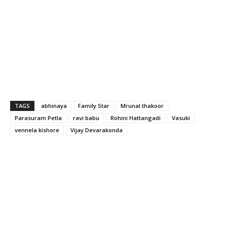
TAGS
abhinaya
Family Star
Mrunal thakoor
Parasuram Petla
ravi babu
Rohini Hattangadi
Vasuki
vennela kishore
Vijay Devarakonda