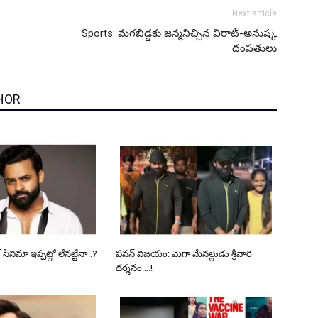
Next article
Sports: మగబిడ్డకు జన్మనిచ్చిన విరాట్-అనుష్క
దంపతులు
HOR
ినిమా ఇప్ప‌ట్లో లేన‌ట్టేనా..?
పవన్ విజయం: మెగా మేనల్లుడు శ్రీవారి
దర్శనం….!