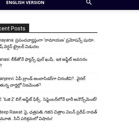
ENGLISH VERSION
cent Posts
yana: ప్రపంచవ్యాప్తంగా ‘రామాయణ’ ప్రమోషన్స్ షురూ..
ీష్ వెర్షన్ ట్రైలర్ విడుదల
nasi: లీక్‌తోనే ఫ్యాన్స్ ఫుల్ ఖుషీ.. ఇక అప్డేట్ అవసరం
?
anjeevi: ఏపీ బ్రాండ్ అంబాసిడర్‌గా చిరంజీవి?.. వైరల్
ున్న వార్తల్లో నిజమెంత?
 ‘ఓజి 2’ బిగ్ అప్డేట్ ఫిక్స్.. సెప్టెంబర్‌లోనే భారీ అనౌన్స్‌మెంట్!
eep Rawat: సై, ఛత్రపతి, గజిని చిత్రాల విలన్ ప్రదీప్ రావత్
ుమూత.. సినీ పరిశ్రమలో విషాదం!