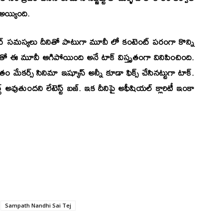
 అయ్యింది.
ట్ సమస్యలు దీనితో పాటుగా మూవీ లో కంటెంట్ పరంగా కొన్ని
 ఈ మూవీ ఆగిపోయింది అనే టాక్ విస్తృతంగా వినిపించింది.
ుతం మేకర్స్ సినిమా ఇష్యూస్ అన్నీ కూడా ఫిక్స్ చేసినట్టుగా టాక్.
్ట్ అవుతుందని లేటెస్ట్ బజ్. ఇక దీనిపై అఫీషియల్ క్లారిటీ ఇంకా
Sampath Nandhi Sai Tej