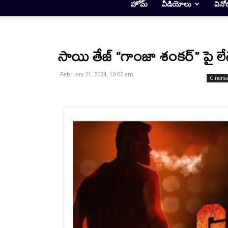
హోమ్
వీడియోలు
వినో
సాయి తేజ్ “గాంజా శంకర్” పై లేటెస్
February 21, 2024, 10:00 am
Cinema