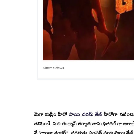
Cinema News
మెగా సుప్రీం హీరో
సాయి ధరమ్ తేజ్
హీరోగా నటించి
తెలిసిందే. మరి ఈ గ్యాప్ తర్వాత తాను ఫిజికల్ గా అలాగే మ
నే
“గాంజా శంకర్”.
దర్శకుడు
సంపత్ నంది సాయి తేజ్