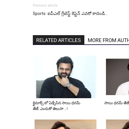
Previous article
Sports: ఐపీఎల్ గ్రేటెస్ట్ కెప్టెన్ ఎవరో కాదండి…
RELATED ARTICLES
MORE FROM AUT
క్లైమాక్స్ లో ఏడ్చేసిన సాయి ధరమ్
సాయి ధ‌ర‌మ్ తేజ్ స
తేజ్..ఎందుకో తెలుసా …!