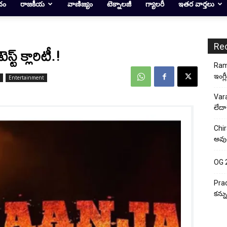
దం
రాజకీయ
వాణిజ్యం
టెక్నాలజీ
గ్యాలరీ
ఇతర వార్తలు
Re
ట్ క్లారిటీ.!
Rama
ఇంగ్ల
Entertainment
Vara
లేదా
Chir
అవుత
OG 2:
Prad
కన్న