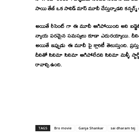
సాయి తేజ్
ఒక సాలిడ్ మాస్ మూవీ చేస్తున్నాడని కన్ఫర్మ్
అయితే రీసెంట్ గా ఈ మూవీ ఆగిపోయింది అని బడ్జె
న్యాయ పరమైన సమస్యలు కూడా ఎదురయ్యాయి. దీనితో
అయితే ఇప్పుడు ఈ మూవీ పై క్లారిటీ తెలుస్తుంది. ప్రస్త
దీనితో సినిమా సినిమా ఆగిపోలేదని సినిమా మళ్ళీ స్టార
రావాల్సి ఉంది.
TAGS
Bro movie
Ganja Shankar
sai dharam tej