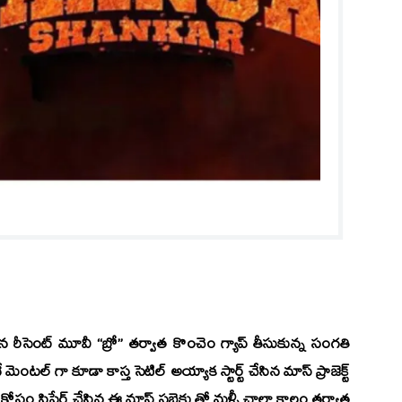
న రీసెంట్ మూవీ
“బ్రో”
తర్వాత కొంచెం గ్యాప్ తీసుకున్న సంగతి
ెంటల్ గా కూడా కాస్త సెటిల్ అయ్యాక స్టార్ట్ చేసిన మాస్ ప్రాజెక్ట్
కోసం ప్రిపేర్ చేసిన ఈ మాస్ సబ్జెక్టు తో మళ్ళీ చాలా కాలం తర్వాత