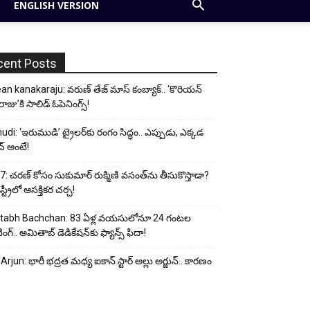
ENGLISH VERSION
cent Posts
an kanakaraju: వరుణ్ తేజ్ మాస్ కంబ్యాక్.. ‘కొరియన్
ాజు’కి సాలిడ్ ఓపెనింగ్స్!
udi: ‘ఇరుముడి’ ట్రైలర్‌కు రంగం సిద్ధం.. ఎప్పుడు, ఎక్కడ
్ అంటే!
: చరణ్ కోసం సుకుమార్ రుక్మిణి వసంత్‌ను తీసుకొస్తాడా?
ట్రీలో ఆసక్తికర చర్చ!
tabh Bachchan: 83 ఏళ్ల వయసులోనూ 24 గంటల
ంగ్.. అమితాబ్ డెడికేషన్‌కు ఫ్యాన్స్ ఫిదా!
 Arjun: భారీ భద్రత మధ్య ఐకాన్ స్టార్ అల్లు అర్జున్.. కారణం