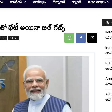
దం
రాజకీయ
వాణిజ్యం
టెక్నాలజీ
గ్యాలరీ
ఇతర వార్తలు
Re
ో భేటీ అయినా బిల్‌ గేట్స్‌
kore
కనకర
ional
Politics
Irum
లాంచ
RC17
ఇండస్
Ami
షూటి
Allu
ఇదే!