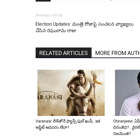
Previous article
Election Updates: మంత్రి రోజాపై సంచలన వ్యాఖ్యలు
చేసిన రఘురామ రాజు
RELATED ARTICLES
MORE FROM AUT
Varanasi: లీక్‌తోనే ఫ్యాన్స్ ఫుల్ ఖుషీ.. ఇక
Chiranjeevi: ఏపీ
అప్డేట్ అవసరం లేదా?
చిరంజీవి?.. వైరల్
నిజమెంత?