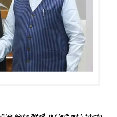
త్లో పర్యటిస్తున్న విషయం తెలిసిందే. ఈ క్రమంలో ఆయన గురువారం