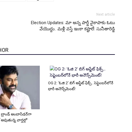
Next article
Election Updates: మా అన్న పార్టీ వైకాపాకు ఓటు
వేయొద్దు.. మళ్లీ వస్తే ఇంకా కష్టాలే: సునీతారెడ్డి
HOR
OG 2: ‘ఓజి 2’ బిగ్ అప్డేట్ ఫిక్స్.. సెప్టెంబర్‌లోనే
భారీ అనౌన్స్‌మెంట్!
 బ్రాండ్ అంబాసిడర్‌గా
 అవుతున్న వార్తల్లో