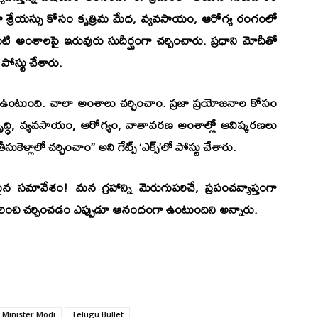
రజా శ్రేయస్సు కోసం కృత్రిమ మేధ, వ్యవసాయం, ఆరోగ్య రంగంలో
 అంశాలపై ఇరువురు సుదీర్ఘంగా చర్చించారు. ప్రధాని మోదీతో
పోస్టు చేశారు.
ా ఉంటుంది. చాలా అంశాలు చర్చించాం. ప్రజా ప్రయోజనాల కోసం
ద్ధి, వ్యవసాయం, ఆరోగ్యం, వాతావరణ అంశాల్లో ఆవిష్కరణలు
్లాలో చర్చించాం’’ అని గేట్స్‌ ‘ఎక్స్‌’లో పోస్టు చేశారు.
ుతమైన సమావేశం! మన గ్రహాన్ని మెరుగుపరిచే, ప్రపంచవ్యాప్తంగా
గురించి చర్చించడం ఎప్పుడూ ఆనందంగా ఉంటుందిని అన్నారు.
 Minister Modi
Telugu Bullet