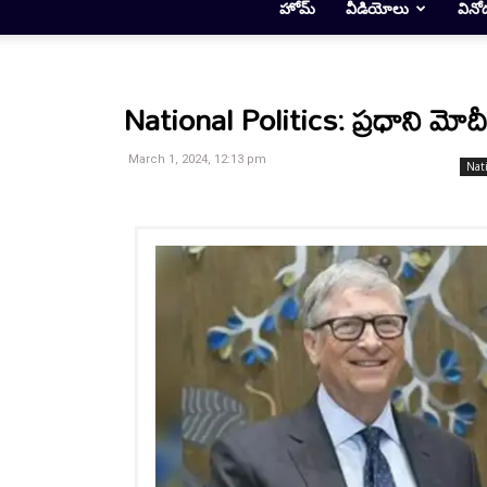
హోమ్
వీడియోలు
వినో
National Politics: ప్రధాని మోదీత
March 1, 2024, 12:13 pm
Nat