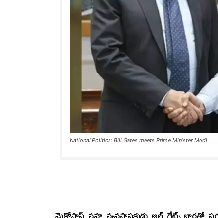
National Politics: Bill Gates meets Prime Minister Modi
మైక్రోసాఫ్ట్‌ సహ వ్యవస్థాపకుడు బిల్‌ గేట్స్‌ భార