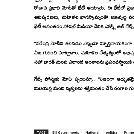
రోజున ప్రధాని మోదీతో భేటీ అయ్యారు. ఈ భేటీలో ప్
ఆవిష్కరణలు, మహిళల భాగస్వామ్యంతో అభివృద్ధి వంటి
భేటీ అనంతరం సోషల్ మీడియా వేదిక ఎక్స్లో బిల్ గేట్స్ 
‘‘నరేంద్ర మోదీని కలవడం ఎప్పుడూ స్ఫూర్తిదాయకంగ
ఏఐ గురించి మాట్లాడాం. మహిళల నేతృత్వంలో అభివృ
సహా భారత్‌ నుంచి ఎలాంటి అంశాలను ప్రపంచస్థాయికి తీసుకెళ
గేట్స్‌ పోస్టుకు మోదీ స్పందిస్తూ.. ‘‘నిజంగా అద్భ
మిలియన్ల మంది వ్యక్తులను శక్తిమంతం చేసే రంగాల 
TAGS
Bill Gates meets
National
politics
Prime