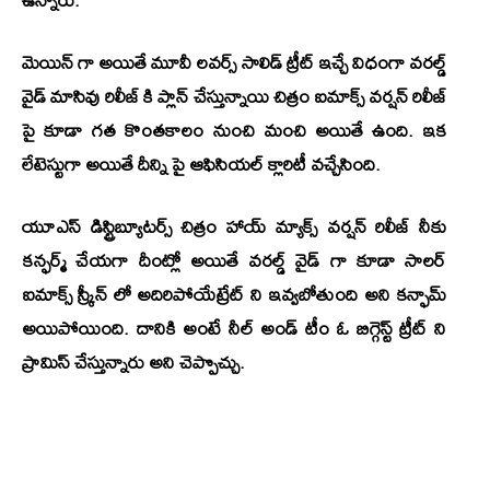
మెయిన్ గా అయితే మూవీ లవర్స్ సాలిడ్ ట్రీట్ ఇచ్చే విధంగా వరల్డ్
వైడ్ మాసివు రిలీజ్ కి ప్లాన్ చేస్తున్నాయి చిత్రం ఐమాక్స్ వర్షన్ రిలీజ్
పై కూడా గత కొంతకాలం నుంచి మంచి అయితే ఉంది. ఇక
లేటెస్టుగా అయితే దీన్ని పై ఆఫిసియల్ క్లారిటీ వచ్చేసింది.
యూఎస్ డిస్ట్రిబ్యూటర్స్ చిత్రం హాయ్ మ్యాక్స్ వర్షన్ రిలీజ్ నీకు
కన్ఫర్మ్ చేయగా దీంట్లో అయితే వరల్డ్ వైడ్ గా కూడా సాలర్
ఐమాక్స్ స్క్రీన్ లో అదిరిపోయేట్రేట్ ని ఇవ్వబోతుంది అని కన్ఫామ్
అయిపోయింది. దానికి అంటే నీల్ అండ్ టీం ఓ బిగ్గెస్ట్ ట్రీట్ ని
ప్రామిస్ చేస్తున్నారు అని చెప్పొచ్చు.