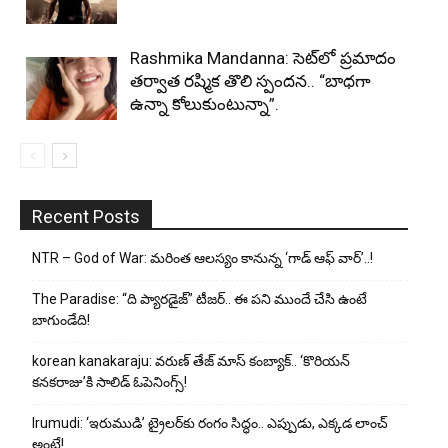
Rashmika Mandanna: సెట్‌లో ప్రమాదం
తర్వాత రష్మిక తొలి స్పందన.. “బాధగా
ఉన్నా కోలుకుంటున్నా”.
Recent Posts
NTR – God of War: మరింత ఆలస్యం కానున్న ‘గాడ్ ఆఫ్ వార్’..!
The Paradise: “ది ప్యారడైజ్” టీజర్.. ఈ పని ముందే చేసి ఉంటే
బాగుండేది!
korean kanakaraju: వరుణ్ తేజ్ మాస్ కంబ్యాక్.. ‘కొరియన్
కనకరాజు’కి సాలిడ్ ఓపెనింగ్స్!
Irumudi: ‘ఇరుముడి’ ట్రైలర్‌కు రంగం సిద్ధం.. ఎప్పుడు, ఎక్కడ లాంచ్
అంటే!