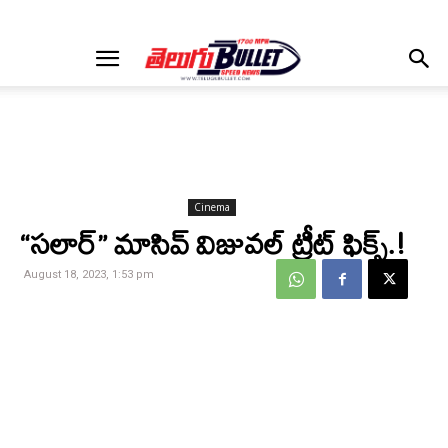
Cinema
“సలార్” మాసివ్ విజువల్ ట్రీట్ ఫిక్స్.!
August 18, 2023, 1:53 pm