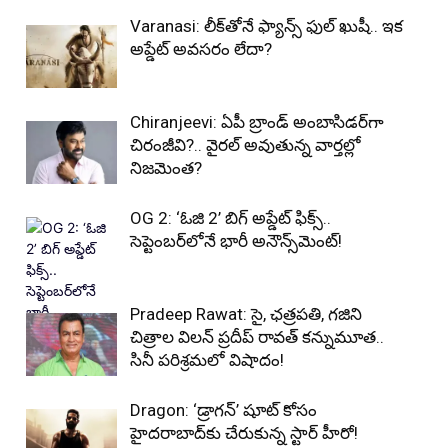
Varanasi: లీక్‌తోనే ఫ్యాన్స్ ఫుల్ ఖుషీ.. ఇక
అప్డేట్ అవసరం లేదా?
Chiranjeevi: ఏపీ బ్రాండ్ అంబాసిడర్‌గా
చిరంజీవి?.. వైరల్ అవుతున్న వార్తల్లో
నిజమెంత?
OG 2: ‘ఓజి 2’ బిగ్ అప్డేట్ ఫిక్స్..
సెప్టెంబర్‌లోనే భారీ అనౌన్స్‌మెంట్!
Pradeep Rawat: సై, ఛత్రపతి, గజిని
చిత్రాల విలన్ ప్రదీప్ రావత్ కన్నుమూత..
సినీ పరిశ్రమలో విషాదం!
Dragon: ‘డ్రాగన్’ షూట్ కోసం
హైదరాబాద్‌కు చేరుకున్న స్టార్ హీరో!