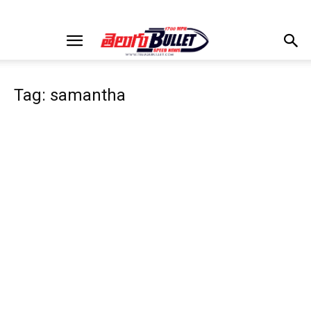
Tag: samantha