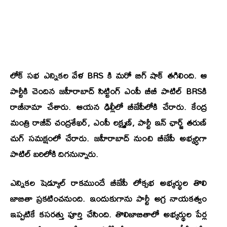
లోక్ సభ ఎన్నికల వేళ BRS కి మరో బిగ్ షాక్ తగిలింది. ఆ
పార్టీకి చెందిన జహీరాబాద్ సిట్టింగ్ ఎంపీ బీబీ పాటిల్ BRSకి
రాజీనామా చేశారు. ఆయన ఢిల్లీలో బీజేపీలోకి చేరారు. కేంద్ర
మంత్రి రాజీవ్ చంద్రశేఖర్, ఎంపీ లక్ష్మణ్, పార్టీ ఇన్ ఛార్జ్ తరుణ్
చుగ్ సమక్షంలో చేరారు. జహీరాబాద్ నుంచి బీజేపీ అభ్యర్ధిగా
పాటిల్ బరిలోకి దిగనున్నారు.
ఎన్నికల షెడ్యూల్ రాకముందే బీజేపీ లోక్సభ అభ్యర్థుల తొలి
జాబితా ప్రకటించనుంది. ఇందుకుగాను పార్టీ అగ్ర నాయకత్వం
ఇప్పటికే కసరత్తు పూర్తి చేసింది. తొలిజాబితాలో అభ్యర్థుల పేర్ల