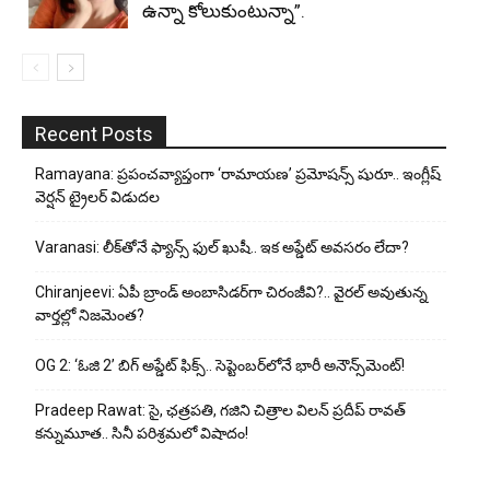
ఉన్నా కోలుకుంటున్నా”.
Recent Posts
Ramayana: ప్రపంచవ్యాప్తంగా ‘రామాయణ’ ప్రమోషన్స్ షురూ.. ఇంగ్లీష్
వెర్షన్ ట్రైలర్ విడుదల
Varanasi: లీక్‌తోనే ఫ్యాన్స్ ఫుల్ ఖుషీ.. ఇక అప్డేట్ అవసరం లేదా?
Chiranjeevi: ఏపీ బ్రాండ్ అంబాసిడర్‌గా చిరంజీవి?.. వైరల్ అవుతున్న
వార్తల్లో నిజమెంత?
OG 2: ‘ఓజి 2’ బిగ్ అప్డేట్ ఫిక్స్.. సెప్టెంబర్‌లోనే భారీ అనౌన్స్‌మెంట్!
Pradeep Rawat: సై, ఛత్రపతి, గజిని చిత్రాల విలన్ ప్రదీప్ రావత్
కన్నుమూత.. సినీ పరిశ్రమలో విషాదం!