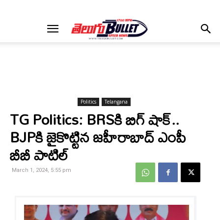
Politics
Telangana
TG Politics: BRSకి బిగ్ షాక్..
BJPకి జైకొట్టిన జహీరాబాద్ ఎంపీ
బీబీ పాటిల్
March 1, 2024, 5:55 pm