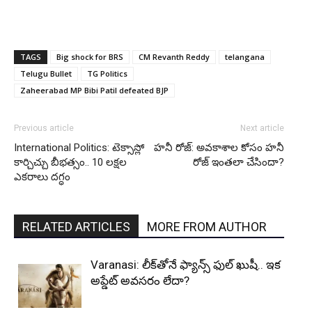
TAGS
Big shock for BRS
CM Revanth Reddy
telangana
Telugu Bullet
TG Politics
Zaheerabad MP Bibi Patil defeated BJP
Previous article
Next article
International Politics: టెక్సాస్లో
హనీ రోజ్: అవకాశాల కోసం హనీ
కార్చిచ్చు బీభత్సం.. 10 లక్షల
రోజ్ ఇంతలా చేసిందా?
ఎకరాలు దగ్ధం
RELATED ARTICLES
MORE FROM AUTHOR
Varanasi: లీక్‌తోనే ఫ్యాన్స్ ఫుల్ ఖుషీ.. ఇక
అప్డేట్ అవసరం లేదా?