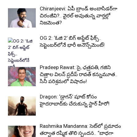
Chiranjeevi: ఏపీ బ్రాండ్ అంబాసిడర్‌గా
చిరంజీవి?.. వైరల్ అవుతున్న వార్తల్లో
నిజమెంత?
OG 2: ‘ఓజి 2’ బిగ్ అప్డేట్ ఫిక్స్..
సెప్టెంబర్‌లోనే భారీ అనౌన్స్‌మెంట్!
Pradeep Rawat: సై, ఛత్రపతి, గజిని
చిత్రాల విలన్ ప్రదీప్ రావత్ కన్నుమూత..
సినీ పరిశ్రమలో విషాదం!
Dragon: ‘డ్రాగన్’ షూట్ కోసం
హైదరాబాద్‌కు చేరుకున్న స్టార్ హీరో!
Rashmika Mandanna: సెట్‌లో ప్రమాదం
తర్వాత రష్మిక తొలి స్పందన.. “బాధగా