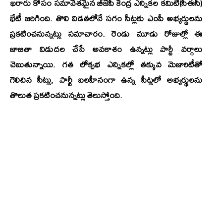
ఖరారు కోసం సమావేశమైన బీజేపీ కేంద్ర ఎన్నికల కమిటీ(సీఈసీ)
భేటీ జరిగింది. తొలి విడతలోనే సగం సీట్లకు ఎంపీ అభ్యర్థులను
ప్రకటించనున్నట్లు సమాచారం. రెండు మూడు రోజుల్లో ఈ
జాబితా విడుదల చేసే అవకాశం ఉన్నట్లు పార్టీ వర్గాలు
చెబుతున్నాయి. గత లోక్సభ ఎన్నికల్లో తక్కువ మెజారిటీతో
గెలిచిన సీట్లు, పార్టీ బలహీనంగా ఉన్న సీట్లలో అభ్యర్థులను
తొలుత ప్రకటించనున్నట్లు తెలుస్తోంది.