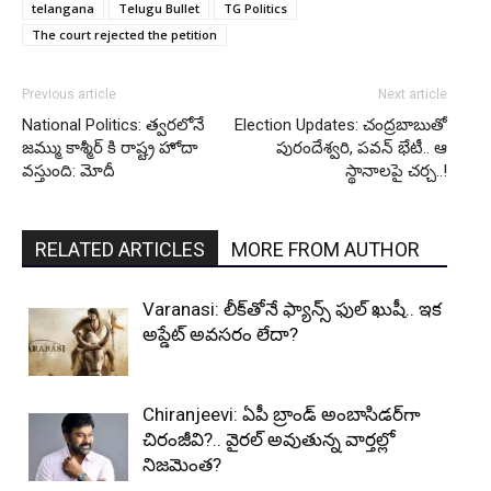
telangana
Telugu Bullet
TG Politics
The court rejected the petition
Previous article
Next article
National Politics: త్వరలోనే
Election Updates: చంద్రబాబుతో
జమ్ము కాశ్మీర్ కి రాష్ట్ర హోదా
పురందేశ్వరి, పవన్ భేటీ.. ఆ
వస్తుంది: మోదీ
స్థానాలపై చర్చ..!
RELATED ARTICLES
MORE FROM AUTHOR
Varanasi: లీక్‌తోనే ఫ్యాన్స్ ఫుల్ ఖుషీ.. ఇక
అప్డేట్ అవసరం లేదా?
Chiranjeevi: ఏపీ బ్రాండ్ అంబాసిడర్‌గా
చిరంజీవి?.. వైరల్ అవుతున్న వార్తల్లో
నిజమెంత?