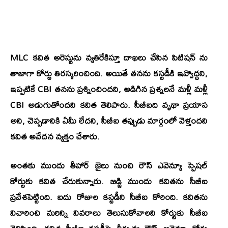
MLC కవిత అరెస్టును వ్యతిరేకిస్తూ దాఖలు చేసిన పిటిషన్ ను
తాజాగా కోర్టు తిరస్కరించింది. అయితే తనను కస్టడీకి ఇవ్వొద్దని,
ఇప్పటికే CBI తనను ప్రశ్నించిందని, అడిగిన ప్రశ్నలనే మళ్లీ మళ్లీ
CBI అడుగుతోందని కవిత తెలిపారు. సీబీఐది వృథా ప్రయాస
అని, చెప్పడానికి ఏమీ లేదని, సీబీఐ తప్పుడు మార్గంలో వెళ్తందని
కవిత అవేదన వ్యక్తం చేశారు.
అంతకు ముందు తీహార్ జైలు నుంచి రౌస్ ఎవెన్యూ స్పెషల్
కోర్టుకు కవిత చేరుకున్నారు. జడ్జి ముందు కవితను సీబీఐ
ప్రవేశపెట్టింది. ఐదు రోజుల కస్టడీని సీబీఐ కోరింది. కవితను
విచారించి మరిన్ని వివరాలు తెలుసుకోవాలని కోర్టుకు సీబీఐ