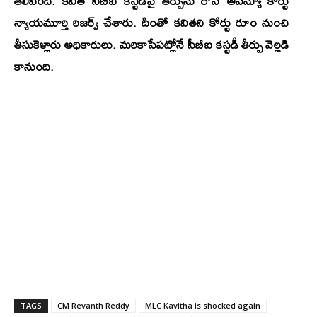
తెలిపింది. కవిత సీబీఐ కస్టడీపై తీర్పును రౌస్ అవెన్యూ కోర్టు
న్యాయమూర్తి రిజర్వ్ చేశారు. దీంతో కవితని కోర్టు రూం నుంచి
తీసుకెళ్లారు అధికారులు. మరికాసేపట్లోనే సీబీఐ కస్టడీ తీర్పు వెల్లడి
కానుంది.
TAGS
CM Revanth Reddy
MLC Kavitha is shocked again