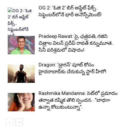
OG 2: ‘ఓజి 2’ బిగ్ అప్డేట్ ఫిక్స్..
సెప్టెంబర్‌లోనే భారీ అనౌన్స్‌మెంట్!
Pradeep Rawat: సై, ఛత్రపతి, గజిని
చిత్రాల విలన్ ప్రదీప్ రావత్ కన్నుమూత..
సినీ పరిశ్రమలో విషాదం!
Dragon: ‘డ్రాగన్’ షూట్ కోసం
హైదరాబాద్‌కు చేరుకున్న స్టార్ హీరో!
Rashmika Mandanna: సెట్‌లో ప్రమాదం
తర్వాత రష్మిక తొలి స్పందన.. “బాధగా
ఉన్నా కోలుకుంటున్నా”.