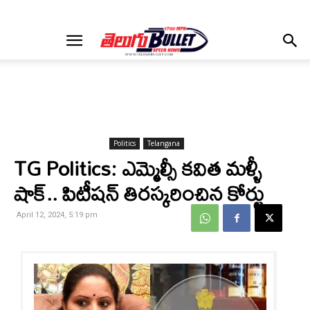
Politics
Telangana
TG Politics: ఎమ్మెల్సీ కవిత మళ్ళీ
షాక్.. పిటీషన్ తిరస్కరించిన కోర్టు
April 12, 2024, 5:19 pm