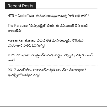
Recent Posts
NTR – God of War: మరింత ఆలస్యం కానున్న ‘గాడ్ ఆఫ్ వార్’..!
The Paradise: “ది ప్యారడైజ్” టీజర్.. ఈ పని ముందే చేసి ఉంటే
బాగుండేది!
korean kanakaraju: వరుణ్ తేజ్ మాస్ కంబ్యాక్.. ‘కొరియన్
కనకరాజు’కి సాలిడ్ ఓపెనింగ్స్!
Irumudi: ‘ఇరుముడి’ ట్రైలర్‌కు రంగం సిద్ధం.. ఎప్పుడు, ఎక్కడ లాంచ్
అంటే!
RC17: చరణ్ కోసం సుకుమార్ రుక్మిణి వసంత్‌ను తీసుకొస్తాడా?
ఇండస్ట్రీలో ఆసక్తికర చర్చ!