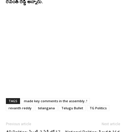
రేవంత్ రెడ్డి అన్నారు.
TAGS
made key comments in the assembly..!
revanth reddy
telangana
Telugu Bullet
TG Politics
Previous article
Next article