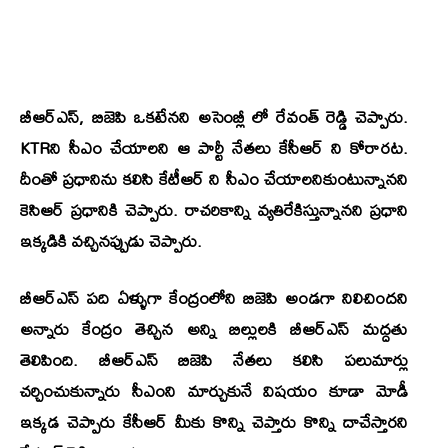
బీఆర్ఎస్, బిజెపి ఒకటేనని అసెంబ్లీ లో రేవంత్ రెడ్డి చెప్పారు.
KTRని సీఎం చేయాలని ఆ పార్టీ నేతలు కేసీఆర్ ని కోరారట.
దీంతో ప్రధానిను కలిసి కేటీఆర్ ని సీఎం చేయాలనికుంటున్నానని
కెసిఆర్ ప్రధానికి చెప్పారు. రాచరికాన్ని వ్యతిరేకిస్తున్నానని ప్రధాని
ఇక్కడికి వచ్చినప్పుడు చెప్పారు.
బీఆర్ఎస్ పది ఏళ్ళుగా కేంద్రంలోని బిజెపి అండగా నిలిచిందని
అన్నారు కేంద్రం తెచ్చిన అన్ని బిల్లులకి బీఆర్ఎస్ మద్దతు
తెలిపింది. బీఆర్ఎస్ బిజెపి నేతలు కలిసి పలుమార్లు
చర్చించుకున్నారు సీఎంని మార్చుకునే విషయం కూడా మోడీ
ఇక్కడ చెప్పారు కేసీఆర్ మీకు కొన్ని చెప్తారు కొన్ని దాచేస్తారని