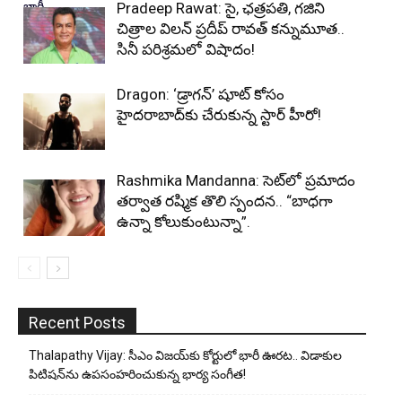
Pradeep Rawat: సై, ఛత్రపతి, గజిని
చిత్రాల విలన్ ప్రదీప్ రావత్ కన్నుమూత..
సినీ పరిశ్రమలో విషాదం!
Dragon: ‘డ్రాగన్’ షూట్ కోసం
హైదరాబాద్‌కు చేరుకున్న స్టార్ హీరో!
Rashmika Mandanna: సెట్‌లో ప్రమాదం
తర్వాత రష్మిక తొలి స్పందన.. “బాధగా
ఉన్నా కోలుకుంటున్నా”.
Recent Posts
Thalapathy Vijay: సీఎం విజయ్‌కు కోర్టులో భారీ ఊరట.. విడాకుల
పిటిషన్‌ను ఉపసంహరించుకున్న భార్య సంగీత!