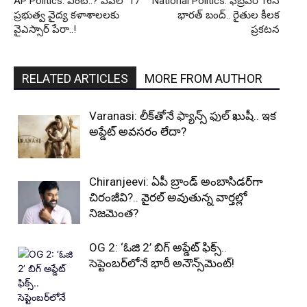
AP Politics: ఏంటీ..? ఏపీలో 17
National Politics: ఫిబ్రవరి 16న
ప్రభుత్వ వైద్య కళాశాలలకు
భారత్ బంద్‌.. రైతుల కీలక
వైఎస్సార్ పేరా..!
ప్రకటన
RELATED ARTICLES
MORE FROM AUTHOR
Varanasi: లీక్‌తోనే ఫ్యాన్స్ ఫుల్ ఖుషీ.. ఇక
అప్డేట్ అవసరం లేదా?
Chiranjeevi: ఏపీ బ్రాండ్ అంబాసిడర్‌గా
చిరంజీవి?.. వైరల్ అవుతున్న వార్తల్లో
నిజమెంత?
OG 2: ‘ఓజి 2’ బిగ్ అప్డేట్ ఫిక్స్..
సెప్టెంబర్‌లోనే భారీ అనౌన్స్‌మెంట్!