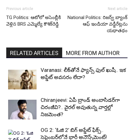
Previous article
Next article
TG Politics: ఆటోలో అసెంబ్లీకి
National Politics: రిజర్వ్ బ్యాంక్
వెళ్లిన BRS ఎమ్మెల్యే కౌశిక్‌రెడ్డి
ఆఫ్ ఇండియా వడ్డీరేట్లను
యథాతథం
RELATED ARTICLES
MORE FROM AUTHOR
Varanasi: లీక్‌తోనే ఫ్యాన్స్ ఫుల్ ఖుషీ.. ఇక
అప్డేట్ అవసరం లేదా?
Chiranjeevi: ఏపీ బ్రాండ్ అంబాసిడర్‌గా
చిరంజీవి?.. వైరల్ అవుతున్న వార్తల్లో
నిజమెంత?
OG 2: ‘ఓజి 2’ బిగ్ అప్డేట్ ఫిక్స్..
సెప్టెంబర్‌లోనే భారీ అనౌన్స్‌మెంట్!