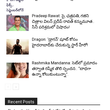
Pradeep Rawat: సై, ఛత్రపతి, గజిని
చిత్రాల విలన్ ప్రదీప్ రావత్ కన్నుమూత..
సినీ పరిశ్రమలో విషాదం!
Dragon: ‘డ్రాగన్’ షూట్ కోసం
హైదరాబాద్‌కు చేరుకున్న స్టార్ హీరో!
Rashmika Mandanna: సెట్‌లో ప్రమాదం
తర్వాత రష్మిక తొలి స్పందన.. “బాధగా
ఉన్నా కోలుకుంటున్నా”.
Recent Posts