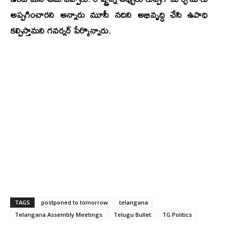
అప్పగించారని అన్నారు మూసీ నదిని అభివృద్ధి చేసి ఉపాధి
కల్పిస్తామని గవర్నర్ పేర్కొన్నారు.
TAGS
postponed to tomorrow
telangana
Telangana Assembly Meetings
Telugu Bullet
TG Politics