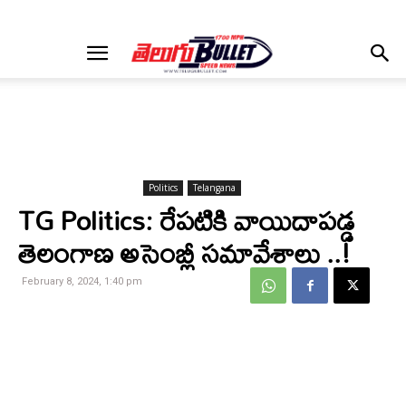
Politics
Telangana
TG Politics: రేపటికి వాయిదాపడ్డ
తెలంగాణ అసెంబ్లీ సమావేశాలు ..!
February 8, 2024, 1:40 pm