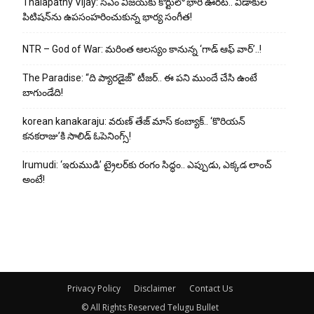
Thalapathy Vijay: సీఎం విజయ్‌కు కోర్టులో భారీ ఊరట.. విడాకుల
పిటిషన్‌ను ఉపసంహరించుకున్న భార్య సంగీత!
NTR – God of War: మరింత ఆలస్యం కానున్న ‘గాడ్ ఆఫ్ వార్’..!
The Paradise: “ది ప్యారడైజ్” టీజర్.. ఈ పని ముందే చేసి ఉంటే
బాగుండేది!
korean kanakaraju: వరుణ్ తేజ్ మాస్ కంబ్యాక్.. ‘కొరియన్
కనకరాజు’కి సాలిడ్ ఓపెనింగ్స్!
Irumudi: ‘ఇరుముడి’ ట్రైలర్‌కు రంగం సిద్ధం.. ఎప్పుడు, ఎక్కడ లాంచ్
అంటే!
Privacy Policy
Disclaimer
Contact Us
© All Rights Reserved Telugu Bullet