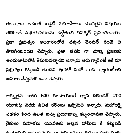
తెలంగాణ అసెంబ్లీ బడ్జెట్ సమావేశాలు మొదలైన విషయం
తెలిసిందే ఉభయసభలను ఉద్దేశించి గవర్నర్ ప్రసంగించారు.
ప్రజా ప్రభుత్వం అధికారంలోకి వచ్చిన వెంటనే కంచె ని
తొలగించిందని చెప్పారు. ప్రజా భవన్ గా మార్చి ప్రజలకు
అందుబాటులోకి తీసుకువచ్చారని అన్నారు ఆరు గ్యారెంటీ లకి మా
ప్రభుత్వం కట్టుబడి ఉందని త్వరలో మరో రెండు గ్యారెంటీలని
అమలు చేస్తామని ఆమె చెప్పారు.
అర్హులైన వారికి 500 రూపాయలకే గ్యాస్ సిలిండర్ 200
యూనిట్ల వరకు ఉచిత కరెంటు ఇస్తామని అన్నారు. మహాలక్ష్మి
పథకం కింద ఉచిత బస్సు ప్రయాణాన్ని కల్పించామని చెప్పారు.
రైతులు మహిళలు యువతకు ఇచ్చిన హామీలు కి కట్టుబడి
ఉంటామని ఆమె చెప్పారు. రాష్ట్రాన్ని అప్పులు కుప్పగా మార్చి మాకు