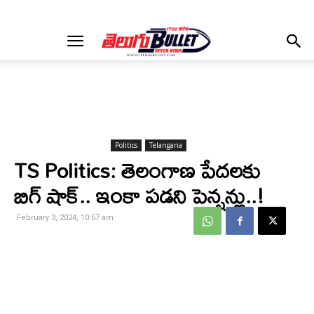
Politics
Telangana
TS Politics: తెలంగాణ పేదలకు
బిగ్ షాక్.. ఇంకా పడని పెన్షన్లు..!
February 3, 2024, 10:57 am