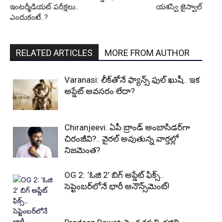
ఇంటర్మీడియట్ పరీక్షలు..
యశస్వి జైస్వాల్
ఎందుకంటే..?
RELATED ARTICLES
MORE FROM AUTHOR
Varanasi: లీక్‌తోనే ఫ్యాన్స్ ఫుల్ ఖుషీ.. ఇక
అప్డేట్ అవసరం లేదా?
Chiranjeevi: ఏపీ బ్రాండ్ అంబాసిడర్‌గా
చిరంజీవి?.. వైరల్ అవుతున్న వార్తల్లో
నిజమెంత?
OG 2: ‘ఓజి 2’ బిగ్ అప్డేట్ ఫిక్స్..
సెప్టెంబర్‌లోనే భారీ అనౌన్స్‌మెంట్!