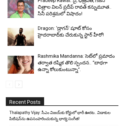
Pradeep Rawat: సై, ఛత్రపతి, గజిని
చిత్రాల విలన్ ప్రదీప్ రావత్ కన్నుమూత..
సినీ పరిశ్రమలో విషాదం!
Dragon: ‘డ్రాగన్’ షూట్ కోసం
హైదరాబాద్‌కు చేరుకున్న స్టార్ హీరో!
Rashmika Mandanna: సెట్‌లో ప్రమాదం
తర్వాత రష్మిక తొలి స్పందన.. “బాధగా
ఉన్నా కోలుకుంటున్నా”.
Recent Posts
Thalapathy Vijay: సీఎం విజయ్‌కు కోర్టులో భారీ ఊరట.. విడాకుల
పిటిషన్‌ను ఉపసంహరించుకున్న భార్య సంగీత!