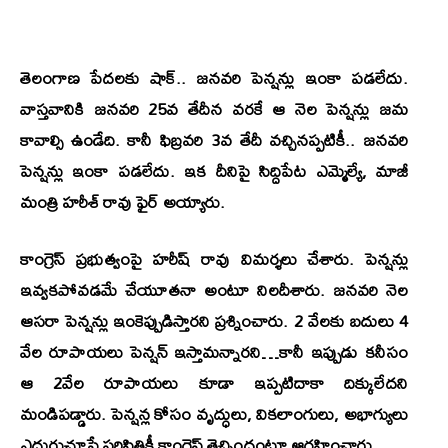
తెలంగాణ పేదలకు షాక్.. జనవరి పెన్షన్లు ఇంకా పడలేదు.
వాస్తవానికి జనవరి 25వ తేదీన వరకే ఆ నెల పెన్షన్లు జమ
కావాల్సి ఉండేది. కానీ ఫిబ్రవరి 3వ తేదీ వచ్చినప్పటికీ.. జనవరి
పెన్షన్లు ఇంకా పడలేదు. ఇక దీనిపై సిద్దిపేట ఎమ్మెల్యే, మాజీ
మంత్రి హరీశ్ రావు ఫైర్ అయ్యారు.
కాంగ్రెస్ ప్రభుత్వంపై హరీష్ రావు విమర్శలు చేశారు. పెన్షన్లు
ఇవ్వకపోవడమే చేయూతనా అంటూ నిలదీశారు. జనవరి నెల
ఆసరా పెన్షన్లు ఇంకెప్పుడిస్తారని ప్రశ్నించారు. 2 వేలకు బదులు 4
వేల రూపాయలు పెన్షన్ ఇస్తామన్నారని…కానీ ఇప్పుడు కనీసం
ఆ 2వేల రూపాయలు కూడా ఇప్పటిదాకా దిక్కులేదని
మండిపడ్డారు. పెన్షన్ల కోసం వృద్ధులు, వికలాంగులు, అభాగ్యులు
ఎదురుచూసే పరిస్థితికీ కాంగ్రెస్ తెచ్చిందంటూ ఆగ్రహించారు.