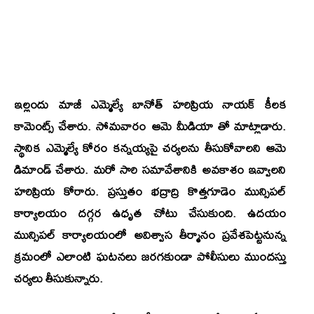
ఇల్లందు మాజీ ఎమ్మెల్యే బానోత్ హరిప్రియ నాయక్ కీలక
కామెంట్స్ చేశారు. సోమవారం ఆమె మీడియా తో మాట్లాడారు.
స్థానిక ఎమ్మెల్యే కోరం కన్నయ్యపై చర్యలను తీసుకోవాలని ఆమె
డిమాండ్ చేశారు. మరో సారి సమావేశానికి అవకాశం ఇవ్వాలని
హరిప్రియ కోరారు. ప్రస్తుతం భద్రాద్రి కొత్తగూడెం మున్సిపల్
కార్యాలయం దగ్గర ఉధృత చోటు చేసుకుంది. ఉదయం
మున్సిపల్ కార్యాలయంలో అవిశ్వాస తీర్మానం ప్రవేశపెట్టనున్న
క్రమంలో ఎలాంటి ఘటనలు జరగకుండా పోలీసులు ముందస్తు
చర్యలు తీసుకున్నారు.