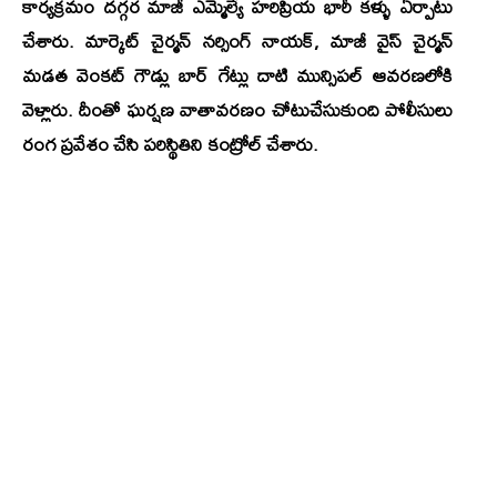
కార్యక్రమం దగ్గర మాజీ ఎమ్మెల్యే హరిప్రియ భారీ కళ్ళు ఏర్పాటు
చేశారు. మార్కెట్ చైర్మన్ నర్సింగ్ నాయక్, మాజీ వైస్ చైర్మన్
మడత వెంకట్ గౌడ్లు బార్ గేట్లు దాటి మున్సిపల్ ఆవరణలోకి
వెళ్లారు. దీంతో ఘర్షణ వాతావరణం చోటుచేసుకుంది పోలీసులు
రంగ ప్రవేశం చేసి పరిస్థితిని కంట్రోల్ చేశారు.