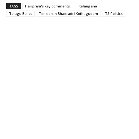
TAGS
Haripriya's key comments..!
telangana
Telugu Bullet
Tension in Bhadradri Kothagudem
TS Politics