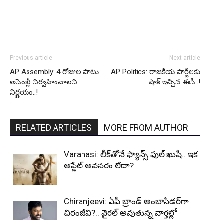
Previous article
Next article
AP Assembly: 4 రోజుల పాటు
AP Politics: రాజకీయ పార్టీలకు
అసెంబ్లీ నిర్వహించాలని
షాక్ ఇచ్చిన ఈసీ..!
నిర్ణయం..!
RELATED ARTICLES
MORE FROM AUTHOR
Varanasi: లీక్‌తోనే ఫ్యాన్స్ ఫుల్ ఖుషీ.. ఇక
అప్డేట్ అవసరం లేదా?
Chiranjeevi: ఏపీ బ్రాండ్ అంబాసిడర్‌గా
చిరంజీవి?.. వైరల్ అవుతున్న వార్తల్లో