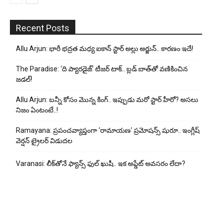
Recent Posts
Allu Arjun: భారీ భద్రత మధ్య ఐకాన్ స్టార్ అల్లు అర్జున్.. కారణం ఇదే!
The Paradise: ‘ది ప్యారడైజ్’ టీజర్ టాక్.. బ్లడ్ బాత్‌తో వణికించిన
జడల్!
Allu Arjun: బన్నీ కోసం మొన్న కింగ్.. ఇప్పుడు మరో స్టార్ హీరో? అసలు
నిజం ఏంటంటే..!
Ramayana: ప్రపంచవ్యాప్తంగా ‘రామాయణ’ ప్రమోషన్స్ షురూ.. ఇంగ్లీష్
వెర్షన్ ట్రైలర్ విడుదల
Varanasi: లీక్‌తోనే ఫ్యాన్స్ ఫుల్ ఖుషీ.. ఇక అప్డేట్ అవసరం లేదా?