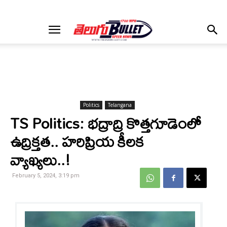
Politics
Telangana
TS Politics: భద్రాద్రి కొత్తగూడెంలో
ఉద్రిక్తత.. హరిప్రియ కీలక
వ్యాఖ్యలు..!
February 5, 2024, 3:19 pm