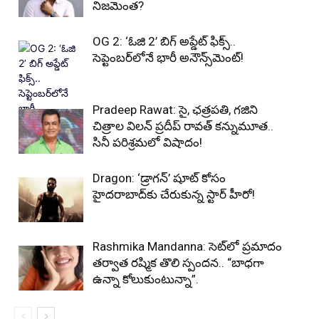
నిజమెంత?
OG 2: ‘ఓజి 2’ బిగ్ అప్డేట్ ఫిక్స్..
సెప్టెంబర్‌లోనే భారీ అనౌన్స్‌మెంట్!
Pradeep Rawat: సై, ఛత్రపతి, గజిని
చిత్రాల విలన్ ప్రదీప్ రావత్ కన్నుమూత..
సినీ పరిశ్రమలో విషాదం!
Dragon: ‘డ్రాగన్’ షూట్ కోసం
హైదరాబాద్‌కు చేరుకున్న స్టార్ హీరో!
Rashmika Mandanna: సెట్‌లో ప్రమాదం
తర్వాత రష్మిక తొలి స్పందన.. “బాధగా
ఉన్నా కోలుకుంటున్నా”.