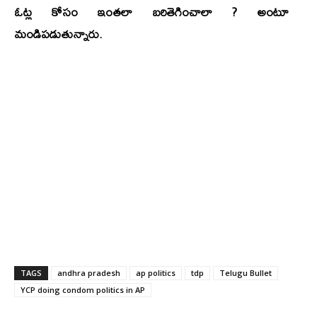
ఓట్ల కోసం ఇంతలా బరితెగించాలా ? అంటూ
మండిపడుతున్నారు.
TAGS
andhra pradesh
ap politics
tdp
Telugu Bullet
YCP doing condom politics in AP