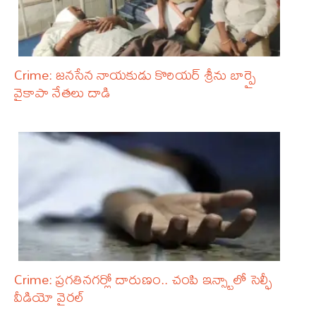
Crime: జనసేన నాయకుడు కొరియర్ శ్రీను బార్పై
వైకాపా నేతలు దాడి
Crime: ప్రగతినగర్లో దారుణం.. చంపి ఇన్స్టాలో సెల్ఫీ
వీడియో వైరల్