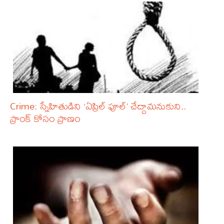
Crime: స్నేహితుడిని ‘ఏప్రిల్ ఫూల్’ చేద్దామనుకుని..
ప్రాంక్ కోసం ప్రాణం