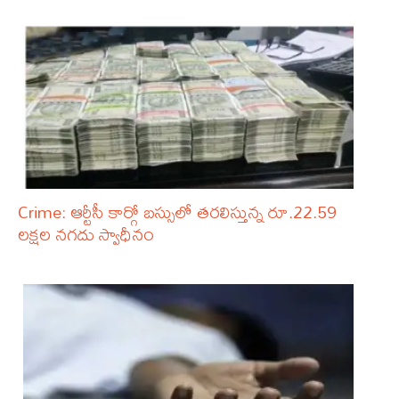
Crime: ఆర్టీసీ కార్గో బస్సులో తరలిస్తున్న రూ.22.59
లక్షల నగదు స్వాధీనం