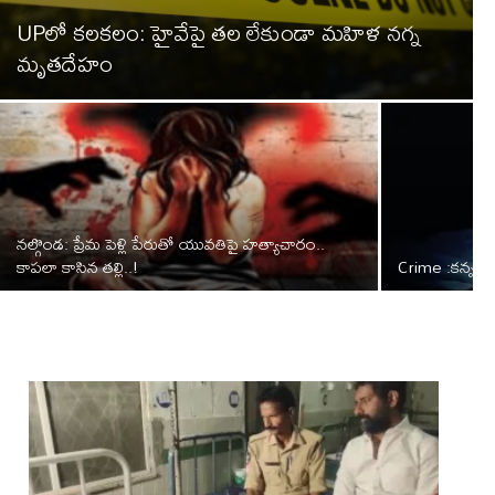
UPలో కలకలం: హైవేపై తల లేకుండా మహిళ నగ్న
మృతదేహం
నల్గొండ: ప్రేమ పెళ్లి పేరుతో యువతిపై హత్యాచారం..
కాపలా కాసిన తల్లి..!
Crime :కన్న క