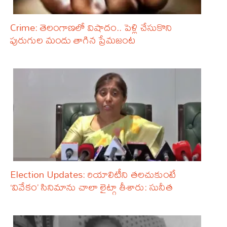
Crime: తెలంగాణలో విషాదం.. పెళ్లి చేసుకొని
పురుగుల మందు తాగిన ప్రేమజంట
Election Updates: రియాలిటీని తలచుకుంటే
‘వివేకం’ సినిమాను చాలా లైట్గా తీశారు: సునీత