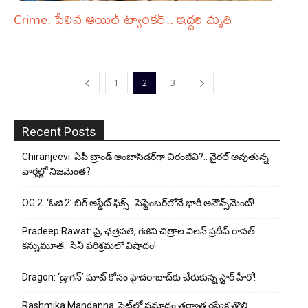
Crime: పేలిన ఆయిల్ ట్యాంకర్.. ఇద్దరి మృతి
1
2
3
Recent Posts
Chiranjeevi: ఏపీ బ్రాండ్ అంబాసిడర్‌గా చిరంజీవి?.. వైరల్ అవుతున్న
వార్తల్లో నిజమెంత?
OG 2: ‘ఓజి 2’ బిగ్ అప్డేట్ ఫిక్స్.. సెప్టెంబర్‌లోనే భారీ అనౌన్స్‌మెంట్!
Pradeep Rawat: సై, ఛత్రపతి, గజిని చిత్రాల విలన్ ప్రదీప్ రావత్
కన్నుమూత.. సినీ పరిశ్రమలో విషాదం!
Dragon: ‘డ్రాగన్’ షూట్ కోసం హైదరాబాద్‌కు చేరుకున్న స్టార్ హీరో!
Rashmika Mandanna: సెట్‌లో ప్రమాదం తర్వాత రష్మిక తొలి