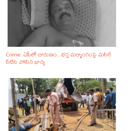
Crime: ఏపీలో దారుణం.. భర్త మర్మాంగంపై మసిలే
నీటిని పోసిన భార్య