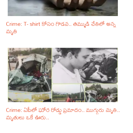
Crime: T- shirt కోసం గొడవ.. తమ్ముడి చేతిలో అన్న
మృతి
Crime: ఏపీలో ఘోర రోడ్డు ప్రమాదం.. ముగ్గురు మృతి..
మృతులు ఒకే ఊరు..