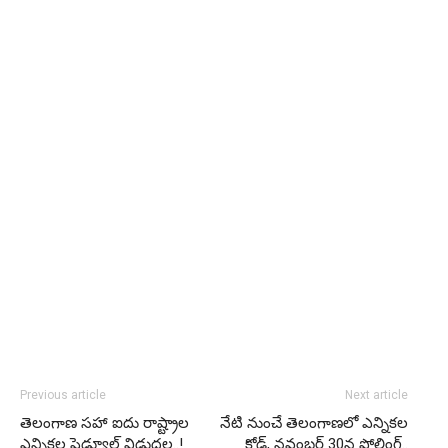
Previous article
Next article
తెలంగాణ సహా ఐదు రాష్ట్రాల
నేటి నుంచే తెలంగాణలో ఎన్నికల
ఎన్నికల షెడ్యూల్‌ విడుదల..!
కోడ్, నవంబర్ 30న పోలింగ్..