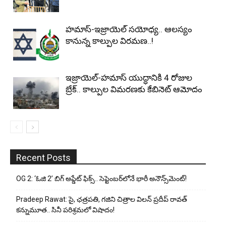
హమాస్-ఇజ్రాయెల్ సయోధ్య.. ఆలస్యం
కానున్న కాల్పుల విరమణ..!
ఇజ్రాయెల్-హమాస్​ యుద్ధానికి 4 రోజుల
బ్రేక్.. కాల్పుల విమరణకు కేబినెట్ ఆమోదం
Recent Posts
OG 2: ‘ఓజి 2’ బిగ్ అప్డేట్ ఫిక్స్.. సెప్టెంబర్‌లోనే భారీ అనౌన్స్‌మెంట్!
Pradeep Rawat: సై, ఛత్రపతి, గజిని చిత్రాల విలన్ ప్రదీప్ రావత్
కన్నుమూత.. సినీ పరిశ్రమలో విషాదం!