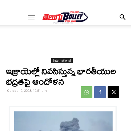
International
ఇజ్రాయెల్లో నివసిస్తున్న భారతీయుల
భద్రతపై ఆందోళన
October 9, 2023, 12:51 pm