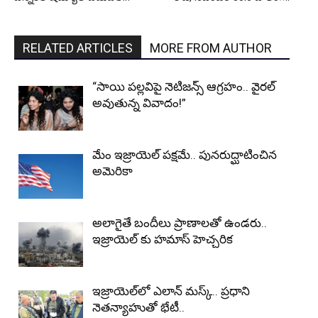
RELATED ARTICLES
MORE FROM AUTHOR
“సాయి పల్లవిపై నెటిజన్స్ ఆగ్రహం.. వైరల్
అవుతున్న వివాదం!”
మేం ఇజ్రాయెల్ పక్షమే.. పునరుద్ఘాటించిన
అమెరికా
అలాగైతే బందీలు ప్రాణాలతో ఉండరు..
ఇజ్రాయెల్ కు హమాస్ హెచ్చరిక
ఇజ్రాయెల్‌లో ఎలాన్‌ మస్క్‌.. ప్రధాని
నెతన్యాహుతో భేటీ..