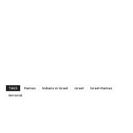
TAGS
Hamas
Indians in Israel
israel
Israel-Hamas
terrorist