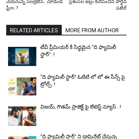
చేయనున్న సెలబ్రెటీస్.. చూడండి
ప్రశంసల జల్లు కురిపించిన పార్థివ్
ఫ్రీగా..?
పటేల్
RELATED ARTICLES
MORE FROM AUTHOR
టీవీ ప్రీమియర్ కి సిద్ధమైన “ది ఫ్యామిలీ
స్టార్”..!
“ది ఫ్యామిలీ స్టార్” ఓటిటి లో లో ఈ సీన్స్ పై
ట్రోల్స్..!
విజయ్, గౌతమ్ ప్రాజెక్ట్ పై లేటెస్ట్ న్యూస్ ..!
“ది ఫ్యామిలీ స్టార్” ని డామినేట్ చేస్తున్న