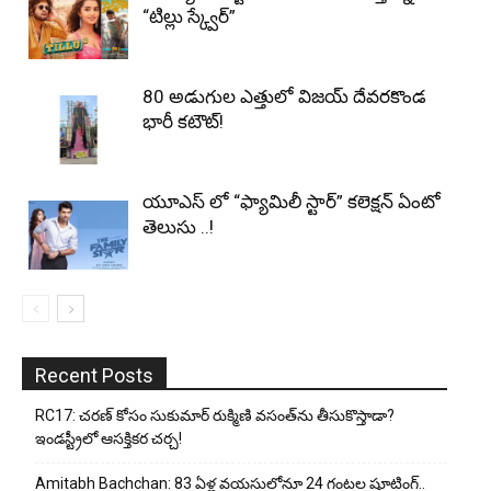
“టిల్లు స్క్వేర్”
80 అడుగుల ఎత్తులో విజయ్ దేవరకొండ
భారీ కటౌట్!
యూఎస్ లో “ఫ్యామిలీ స్టార్” కలెక్షన్ ఏంటో
తెలుసు ..!
Recent Posts
RC17: చరణ్ కోసం సుకుమార్ రుక్మిణి వసంత్‌ను తీసుకొస్తాడా?
ఇండస్ట్రీలో ఆసక్తికర చర్చ!
Amitabh Bachchan: 83 ఏళ్ల వయసులోనూ 24 గంటల షూటింగ్..