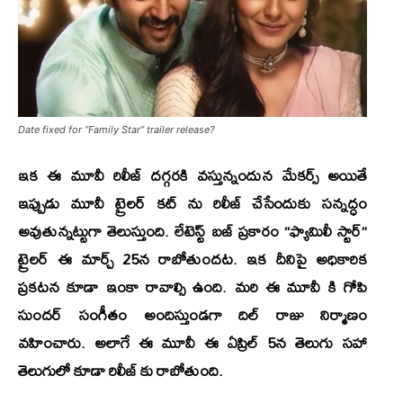
Date fixed for “Family Star” trailer release?
ఇక ఈ మూవీ రిలీజ్ దగ్గరకి వస్తున్నందున మేకర్స్ అయితే
ఇప్పుడు మూవీ ట్రైలర్ కట్ ను రిలీజ్ చేసేందుకు సన్నద్ధం
అవుతున్నట్టుగా తెలుస్తుంది. లేటెస్ట్ బజ్ ప్రకారం “ఫ్యామిలీ స్టార్”
ట్రైలర్ ఈ మార్చ్ 25న రాబోతుందట. ఇక దీనిపై అధికారిక
ప్రకటన కూడా ఇంకా రావాల్సి ఉంది. మరి ఈ మూవీ కి గోపి
సుందర్ సంగీతం అందిస్తుండగా దిల్ రాజు నిర్మాణం
వహించారు. అలాగే ఈ మూవీ ఈ ఏప్రిల్ 5న తెలుగు సహా
తెలుగులో కూడా రిలీజ్ కు రాబోతుంది.