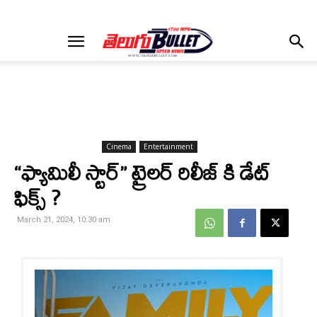
Cinema
Entertainment
“ఫ్యామిలీ స్టార్” ట్రైలర్ రిలీజ్ కి డేట్
ఫిక్స్ ?
March 21, 2024, 10:30 am