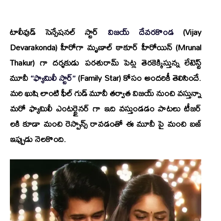
టాలీవుడ్ సెన్సేషనల్ స్టార్
విజయ్ దేవరకొండ
(Vijay
Devarakonda) హీరోగా
మృణాల్ ఠాకూర్
హీరోయిన్ (Mrunal
Thakur) గా దర్శకుడు
పరశురామ్ పెట్ల
తెరకెక్కిస్తున్న లేటెస్ట్
మూవీ
“ఫ్యామిలీ స్టార్”
(Family Star) కోసం అందరికీ తెలిసిందే.
మరి ఖుషి లాంటి ఫీల్ గుడ్ మూవీ తర్వాత విజయ్ నుంచి వస్తున్నా
మరో ఫ్యామిలీ ఎంటర్టైనర్ గా ఇది వస్తుండడం పాటలు టీజర్
లకి కూడా మంచి రెస్పాన్స్ రావడంతో ఈ మూవీ పై మంచి బజ్
ఇప్పుడు నెలకొంది.