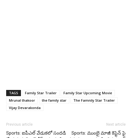
TAGS
Family Star Trailer
Family Star Upcoming Movie
Mrunal thakoor
the family star
The Famnily Star Trailer
Vijay Devarakonda
Previous article
Next article
Sports: ఐపీఎల్ వేడుకలో సందడి
Sports: ముంబై మాజీ కెప్టెన్ పై