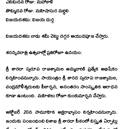
ఎనిమిదవ రోజు: మహాకాళి
తొమ్మిదవ రోజు: మహిషాసుర మర్ధిని
విజయదశమి: విజయ దుర్గ
విజయదశమి నాడు శమీ చెట్టు దగ్గర ఆయుధపూజ చేస్తారు.
శరన్నవరాత్రి ఉత్సవాల్లో ప్రతిరోజూ ఉదయం:
శ్రీ శారదా స్వరూప రాజశ్యామల అమ్మవారికి ప్రత్యేక అభిషేకం
నిర్వహించనున్నారు. సాయంత్రం శ్రీ శారద స్వరూప రాజశ్యామల,
చంద్రమౌళీశ్వరులకు పీఠార్చన, అనంతరం సాంస్కృతిక ఆరాధన
కూడా ఉంటుంది. మహిళలు రోజూ కుంకుమార్చన చేస్తారు.
అక్టోబర్ 20న సామూహిక అక్షరాభ్యాసం నిర్వహించనున్నారు.
ఇందుకు సంబంధించి విశాఖ శ్రీ శారదా పీఠంలో విస్తృత ఏర్పాట్లు