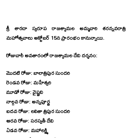
శ్రీ శారదా స్వరూప రాజశ్యామల అమ్మవారి శరన్నవరాత్రి
మహోత్సవాలు అక్టోబర్ 15న ప్రారంభం కానున్నాయి.
రోజువారీ అవతారంలో రాజశ్యామల దేవి దర్శనం:
మొదటి రోజు: బాలాత్రిపుర సుందరి
రెండవ రోజు: మహేశ్వరి
మూడో రోజు: వైష్ణవి
నాల్గవ రోజు: అన్నపూర్ణ
ఐదవ రోజు: లలితా త్రిపుర సుందరి
ఆరవ రోజు: సరస్వతీ దేవి
ఏడవ రోజు: మహాలక్ష్మి