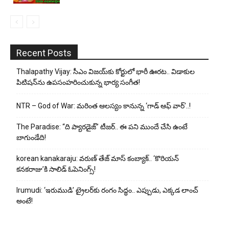
Recent Posts
Thalapathy Vijay: సీఎం విజయ్‌కు కోర్టులో భారీ ఊరట.. విడాకుల
పిటిషన్‌ను ఉపసంహరించుకున్న భార్య సంగీత!
NTR – God of War: మరింత ఆలస్యం కానున్న ‘గాడ్ ఆఫ్ వార్’..!
The Paradise: “ది ప్యారడైజ్” టీజర్.. ఈ పని ముందే చేసి ఉంటే
బాగుండేది!
korean kanakaraju: వరుణ్ తేజ్ మాస్ కంబ్యాక్.. ‘కొరియన్
కనకరాజు’కి సాలిడ్ ఓపెనింగ్స్!
Irumudi: ‘ఇరుముడి’ ట్రైలర్‌కు రంగం సిద్ధం.. ఎప్పుడు, ఎక్కడ లాంచ్
అంటే!