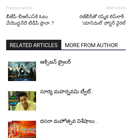
Previous article
Next article
బీజేపీ-బీఆర్ఎస్‌కి ఓటు
రణ్‌బీర్‌తో రష్మిక లిప్‌లాక్..
వేయొద్దనేదే టీడీపీ ప్లానా..?
‘యానిమల్’ పోస్టర్ వైరల్
RELATED ARTICLES
MORE FROM AUTHOR
ఆక్సిజన్ ట్రైలర్
సూర్య మ‌హ‌ర్న‌వ‌మి ట్వీట్..
దసరా మహోత్సవ విశేషాలు…