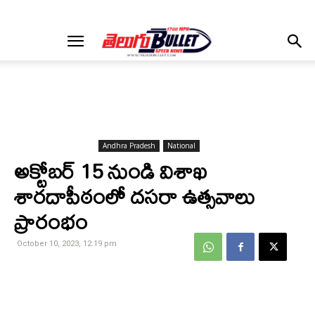
Andhra Pradesh
National
అక్టోబర్ 15 నుండి విశాఖ
శారదాపీఠంలో దసరా ఉత్సవాలు
ప్రారంభం
October 10, 2023, 12:19 pm