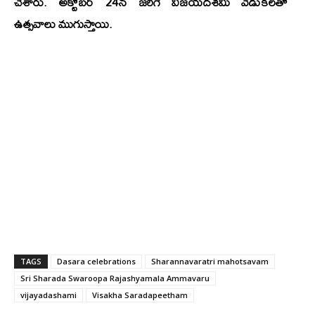
చేశారు. అక్టోబర్ 24న జరిగే విజయదశమి వేడుకలతో
ఉత్సవాలు ముగుస్తాయి.
TAGS
Dasara celebrations
Sharannavaratri mahotsavam
Sri Sharada Swaroopa Rajashyamala Ammavaru
vijayadashami
Visakha Saradapeetham