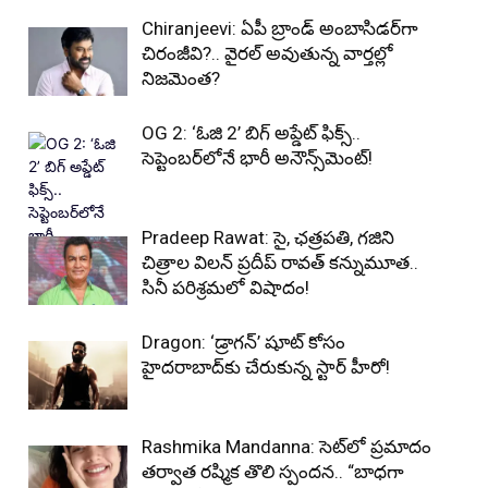
Chiranjeevi: ఏపీ బ్రాండ్ అంబాసిడర్‌గా
చిరంజీవి?.. వైరల్ అవుతున్న వార్తల్లో
నిజమెంత?
OG 2: ‘ఓజి 2’ బిగ్ అప్డేట్ ఫిక్స్..
సెప్టెంబర్‌లోనే భారీ అనౌన్స్‌మెంట్!
Pradeep Rawat: సై, ఛత్రపతి, గజిని
చిత్రాల విలన్ ప్రదీప్ రావత్ కన్నుమూత..
సినీ పరిశ్రమలో విషాదం!
Dragon: ‘డ్రాగన్’ షూట్ కోసం
హైదరాబాద్‌కు చేరుకున్న స్టార్ హీరో!
Rashmika Mandanna: సెట్‌లో ప్రమాదం
తర్వాత రష్మిక తొలి స్పందన.. “బాధగా