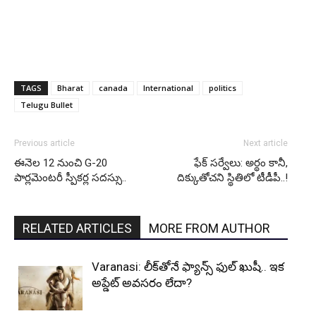
TAGS
Bharat
canada
International
politics
Telugu Bullet
Previous article
Next article
ఈనెల 12 నుంచి G-20
ఫేక్ సర్వేలు: అర్థం కానీ,
పార్లమెంటరీ స్పీకర్ల సదస్సు..
దిక్కుతోచని స్థితిలో టీడీపీ..!
RELATED ARTICLES
MORE FROM AUTHOR
Varanasi: లీక్‌తోనే ఫ్యాన్స్ ఫుల్ ఖుషీ.. ఇక
అప్డేట్ అవసరం లేదా?