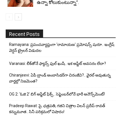
ఉన్నా కోలుకుంటున్నా”.
Recent Posts
Ramayana: ప్రపంచవ్యాప్తంగా ‘రామాయణ’ ప్రమోషన్స్ షురూ.. ఇంగ్లీష్
వెర్షన్ ట్రైలర్ విడుదల
Varanasi: లీక్‌తోనే ఫ్యాన్స్ ఫుల్ ఖుషీ.. ఇక అప్డేట్ అవసరం లేదా?
Chiranjeevi: ఏపీ బ్రాండ్ అంబాసిడర్‌గా చిరంజీవి?.. వైరల్ అవుతున్న
వార్తల్లో నిజమెంత?
OG 2: ‘ఓజి 2’ బిగ్ అప్డేట్ ఫిక్స్.. సెప్టెంబర్‌లోనే భారీ అనౌన్స్‌మెంట్!
Pradeep Rawat: సై, ఛత్రపతి, గజిని చిత్రాల విలన్ ప్రదీప్ రావత్
కన్నుమూత.. సినీ పరిశ్రమలో విషాదం!