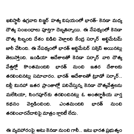
ఖలిస్థానీ ఉగ్రవాది నిజ్జర్‌ హత్య విషయంలో భారత్‌- కెనడా మధ్య
దౌత్య సంబంధాలు పూర్తిగా దెబ్బతిన్నాయి. ఈ నేపథ్యంలో కెనడా
దౌత్య సిబ్బంది దేశం విడిచి వెళ్లాలని కేంద్ర సర్కార్ అల్టిమేటమ్
జారీ చేసింది. ఈ నేపథ్యంలో భారత్ అల్టిమేటర్ సక్సెస్ అయినట్లు
తెలుస్తోంది. ఇండియా ఆదేశాలతో కెనడా సర్కార్ వారి దౌత్య
వేత్తల్లో కొంతమందిని భారత్ నుంచి ఇతర దేశాలకు
తరలించినట్లు సమాచారం. భారత్ ఆదేశాలతో ట్రూడో సర్కార్..
దిల్లీ మినహా ఇతర ప్రాంతాల్లో పనిచేస్తున్న కెనడా దౌత్యవేత్తలను
మలేసియా, సింగపూర్‌కు తరలించినట్లు ఓ అంతర్జాతీయ వార్త
కథనం వెల్లడించింది. ఎంతమందిని భారత్‌ నుంచి
తరలించారనేదానిపై మాత్రం క్లారిటీ లేదు.
ఈ వ్యవహారంపై అటు కెనడా నుంచి గానీ.. ఇటు భారత ప్రభుత్వం