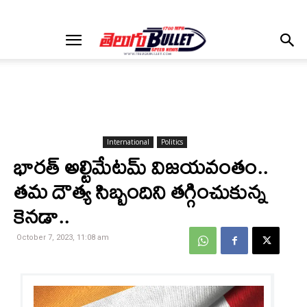
International
Politics
భారత్​ అల్టిమేటమ్ విజయవంతం..
తమ దౌత్య సిబ్బందిని తగ్గించుకున్న
కెనడా..
October 7, 2023, 11:08 am