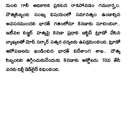
నుంచి గానీ అధికారిక ప్రకటన రాకపోవడం గమనార్హం.
దౌత్యసిబ్బంది సంఖ్య విషయంలో సమానత్వం ఉండాల్సిన
అవసరముందని భారత్‌ గతంలోనూ కెనడాకు సూచించినా..
ఇటీవల నిజ్జర్‌ హత్యపై కెనడా ప్రధాని జస్టిన్‌ ట్రూడో చేసిన
వ్యాఖ్యలతో మోదీ సర్కార్ సత్వర చర్యలకు ఉపక్రమించింది. ట్రూడో
ఆరోపణలను ఖండించిన భారత్‌ విదేశాంగ శాఖ.. దౌత్య
సిబ్బందిని తగ్గించుకునేందుకు కెనడాకు అక్టోబరు 10వ తేదీ
వరకు దిల్లీ డెడ్‌లైన్‌ విధించింది.