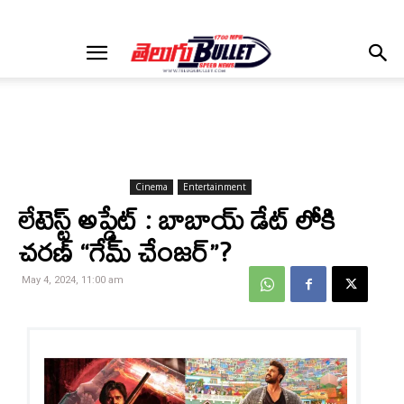
Cinema
Entertainment
లేటెస్ట్ అప్డేట్ : బాబాయ్ డేట్ లోకి
చరణ్ “గేమ్ చేంజర్”?
May 4, 2024, 11:00 am