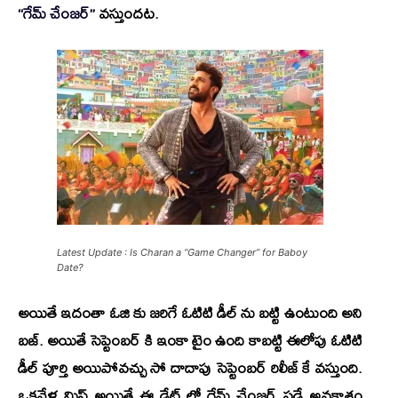
“గేమ్ చేంజర్”
వస్తుందట.
Latest Update : Is Charan a “Game Changer” for Baboy
Date?
అయితే ఇదంతా ఓజి కు జరిగే ఓటిటి డీల్ ను బట్టి ఉంటుంది అని
బజ్. అయితే సెప్టెంబర్ కి ఇంకా టైం ఉంది కాబట్టి ఈలోపు ఓటిటి
డీల్ పూర్తి అయిపోవచ్చు సో దాదాపు సెప్టెంబర్ రిలీజ్ కే వస్తుంది.
ఒకవేళ మిస్ అయితే ఈ డేట్ లో గేమ్ చేంజర్ పడే అవకాశం