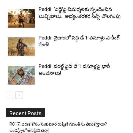
Peddi: ‘పెద్ది’పై విమర్శలకు స్పందించిన
బుచ్చిబాబు.. అభ్యంతరకర సీన్స్ తొలగింపు
Peddi: నైజాంలో పెద్ది డే 1 వసూళ్లు షాకింగ్
రేంజ్!
Peddi: వరల్డ్ వైడ్ డే 1 వసూళ్లపై భారీ
అంచనాలు!
Recent Posts
RC17: చరణ్ కోసం సుకుమార్ రుక్మిణి వసంత్‌ను తీసుకొస్తాడా?
ఇండస్ట్రీలో ఆసక్తికర చర్చ!