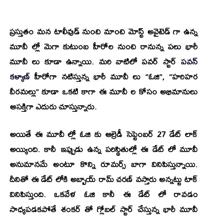
ప్రస్తుతం మన టాలీవుడ్ నుంచి మాంచి మోస్ట్ అవైటెడ్ గా ఉన్న
మూవీ ల్లో మెగా కుటుంబ హీరోల నుంచి రానున్న పలు భారీ
మూవీ లు కూడా ఉన్నాయి. మరి వాటిలో పవర్ స్టార్
పవన్
కళ్యాణ్
హీరోగా నటిస్తున్న భారీ మూవీ లు
“ఓజి”, “హరిహర
వీరమల్లు”
కూడా ఒకటి కాగా ఈ మూవీ ల కోసం అభిమానులు
ఆసక్తిగా ఎదురు చూస్తున్నారు.
అయితే ఈ మూవీ ల్లో ఓజి కు ఆల్రెడీ సెప్టెంబర్ 27 డేట్ లాక్
అయ్యింది. కానీ ఇప్పుడు ఉన్న పరిస్థితుల్లో ఈ డేట్ లో మూవీ
అనుమానమే అంటూ కొన్ని రూమర్స్ బాగా వినిపిస్తున్నాయి.
దీనితో ఈ డేట్ లోకి అబ్బాయ్ రామ్ చరణ్ వస్తారు అన్నట్టు టాక్
వినిపిస్తుంది. ఒకవేళ ఓజి కానీ ఈ డేట్ లో రావడం
సాధ్యపడకపోతే
శంకర్
తో
గ్లోబల్ స్టార్
చేస్తున్న భారీ మూవీ