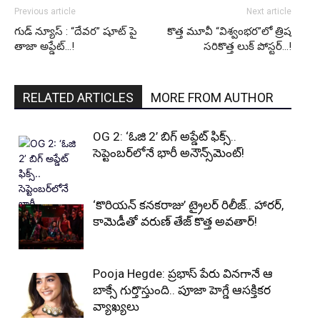
Previous article
Next article
గుడ్ న్యూస్ : “దేవర” షూట్ పై
కొత్త మూవీ “విశ్వంభర”లో త్రిష
తాజా అప్డేట్…!
సరికొత్త లుక్ పోస్టర్…!
RELATED ARTICLES
MORE FROM AUTHOR
OG 2: ‘ఓజి 2’ బిగ్ అప్డేట్ ఫిక్స్..
సెప్టెంబర్‌లోనే భారీ అనౌన్స్‌మెంట్!
‘కొరియన్ కనకరాజు’ ట్రైలర్ రిలీజ్.. హారర్,
కామెడీతో వరుణ్ తేజ్ కొత్త అవతార్!
Pooja Hegde: ప్రభాస్ పేరు వినగానే ఆ
బాక్సే గుర్తొస్తుంది.. పూజా హెగ్డే ఆసక్తికర
వ్యాఖ్యలు