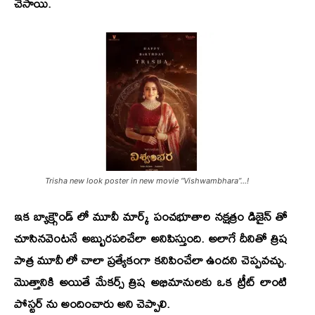
చేసాయి.
Trisha new look poster in new movie “Vishwambhara”…!
ఇక బ్యాక్గ్రౌండ్ లో మూవీ మార్క్ పంచభూతాల నక్షత్రం డిజైన్ తో
చూసినవెంటనే అబ్బురపరిచేలా అనిపిస్తుంది. అలాగే దీనితో త్రిష
పాత్ర మూవీ లో చాలా ప్రత్యేకంగా కనిపించేలా ఉందని చెప్పవచ్చు.
మొత్తానికి అయితే మేకర్స్ త్రిష అభిమానులకు ఒక ట్రీట్ లాంటి
పోస్టర్ ను అందించారు అని చెప్పాలి.