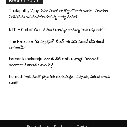
Recent Posts
Thalapathy Vijay: సీఎం విజయ్‌కు కోర్టులో భారీ ఊరట.. విడాకుల
పిటిషన్‌ను ఉపసంహరించుకున్న భార్య సంగీత!
NTR – God of War: మరింత ఆలస్యం కానున్న ‘గాడ్ ఆఫ్ వార్’..!
The Paradise: “ది ప్యారడైజ్” టీజర్.. ఈ పని ముందే చేసి ఉంటే
బాగుండేది!
korean kanakaraju: వరుణ్ తేజ్ మాస్ కంబ్యాక్.. ‘కొరియన్
కనకరాజు’కి సాలిడ్ ఓపెనింగ్స్!
Irumudi: ‘ఇరుముడి’ ట్రైలర్‌కు రంగం సిద్ధం.. ఎప్పుడు, ఎక్కడ లాంచ్
అంటే!
Privacy Policy
Disclaimer
Contact Us