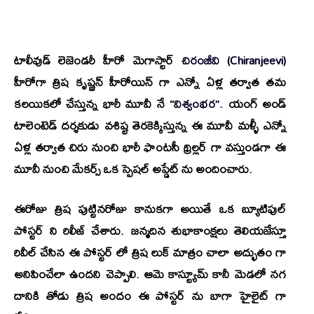
టాలీవుడ్ లెజెండరీ హీరో మెగాస్టార్
చిరంజీవి (Chiranjeevi)
హీరోగా
త్రిష కృష్ణన్
హీరోయిన్ గా ఎన్నో ఏళ్ల తర్వాత తమ
కలయికలో చేస్తున్న భారీ మూవీ నే
“విశ్వంభర”
.
యంగ్ అండ్
టాలెంటెడ్ దర్శకుడు వశిష్ట తెరకెక్కిస్తున్న ఈ మూవీ మళ్ళీ ఎన్నో
ఏళ్ల తర్వాత చిరు నుంచి భారీ ఫాంటసీ థ్రిల్లర్ గా వస్తుండగా ఈ
మూవీ నుంచి మేకర్స్ ఒక స్పెషల్ అప్డేట్ ను అందించారు.
ఈరోజు త్రిష పుట్టినరోజు కానుకగా అయితే ఒక బ్యూటిఫుల్
పోస్టర్ ని రిలీజ్ చేశారు. జన్మదిన శుభాకాంక్షలు తెలియజేస్తూ
రివీల్ చేసిన ఈ పోస్టర్ లో త్రిష లుక్ మాత్రం చాలా అద్భుతం గా
అనిపించేలా ఉందని చెప్పాలి. ఆమె కాస్ట్యూమ్ కానీ మెడలో నగ
దానికి తోడు త్రిష అందం ఈ పోస్టర్ ను బాగా హైలైట్ గా