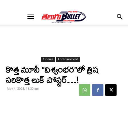
Cinema
Entertainment
కొత్త మూవీ “విశ్వంభర”లో త్రిష
సరికొత్త లుక్ పోస్టర్…!
May 4, 2024, 11:30 am