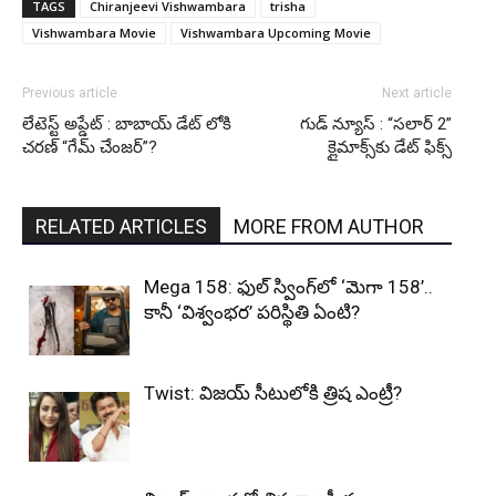
TAGS
Chiranjeevi Vishwambara
trisha
Vishwambara Movie
Vishwambara Upcoming Movie
Previous article
Next article
లేటెస్ట్ అప్డేట్ : బాబాయ్ డేట్ లోకి
గుడ్ న్యూస్ : “సలార్ 2”
చరణ్ “గేమ్ చేంజర్”?
క్లైమాక్స్‌కు డేట్ ఫిక్స్
RELATED ARTICLES
MORE FROM AUTHOR
Mega 158: ఫుల్ స్వింగ్‌లో ‘మెగా 158’..
కానీ ‘విశ్వంభర’ పరిస్థితి ఏంటి?
Twist: విజయ్ సీటులోకి త్రిష ఎంట్రీ?