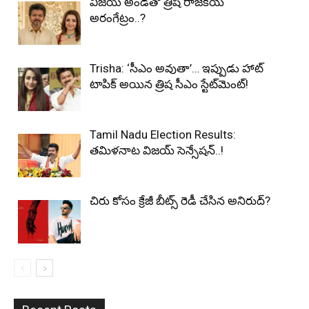
విజయ్ అండతో త్రిష రాజకీయ
అరంగేట్రం..?
Trisha: ‘సీఎం అవుతా’… ఇప్పుడు హాట్
టాపిక్ అయిన త్రిష సీఎం స్టేట్‌మెంట్!
Tamil Nadu Election Results:
తమిళనాట విజయ్ సెన్సేషన్..!
చిరు కోసం క్రేజీ బీట్స్ రెడీ చేసిన అనిరుద్?