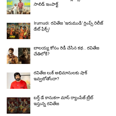
సాలిడ్ ఇంపాక్ట్
Irumudi: రవితేజ ‘ఇరుముడి’ గ్లింప్స్ రిలీజ్
డేట్ ఫిక్స్!
బాలయ్య కోసం రెడీ చేసిన కథ… రవితేజ
చేతిలోకి?
రవితేజ లుక్ అభిమానులకు షాక్
ఇవ్వబోతోందా?
బర్త్ డే కానుకగా మాస్ ర్యాంపేజ్ ట్రీట్
ఇస్తున్న రవితేజ