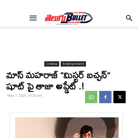
Cinema
Entertainment
మాస్ మహరాజ్ “మిస్టర్ బచ్చన్”
షూట్ పై తాజా అప్డేట్ .!
May 7, 2024, 10:30 am