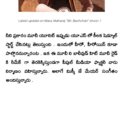
Latest update on Mass Maharaj “Mr. Bachchan” shoot .!
దీని ప్రకారం మూవీ యూనిట్ ఇప్పుడు యూఎస్ లో కీలక షెడ్యూల్
స్టార్ట్ చేసినట్లు తెలుస్తుంది . ఇందులో హీరో, హీరోయిన్ కూడా
పాల్గొననున్నారంట . ఇక ఈ మూవీ ని బాలీవుడ్ హిట్ మూవీ రైడ్
కి రీమేక్ గా తెరకెక్కిస్తుండగా పీపుల్ మీడియా ఫ్యాక్టరీ వారు
నిర్మాణం వహిస్తున్నారు. అలాగే
మిక్కీ జే మేయర్
సంగీతం
అందిస్తున్నారు .