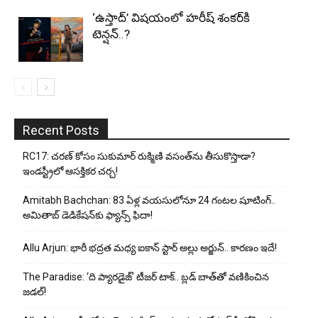
‘ఉస్తాద్’ విషయంలో హరీష్ శంకర్‌కి
టెన్షన్..?
Recent Posts
RC17: చరణ్ కోసం సుకుమార్ రుక్మిణి వసంత్‌ను తీసుకొస్తాడా?
ఇండస్ట్రీలో ఆసక్తికర చర్చ!
Amitabh Bachchan: 83 ఏళ్ల వయసులోనూ 24 గంటల షూటింగ్..
అమితాబ్ డెడికేషన్‌కు ఫ్యాన్స్ ఫిదా!
Allu Arjun: భారీ భద్రత మధ్య ఐకాన్ స్టార్ అల్లు అర్జున్.. కారణం ఇదే!
The Paradise: ‘ది ప్యారడైజ్’ టీజర్ టాక్.. బ్లడ్ బాత్‌తో వణికించిన
జడల్!