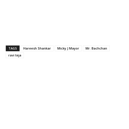
TAGS
Hareesh Shankar
Micky J Mayor
Mr. Bachchan
ravi teja