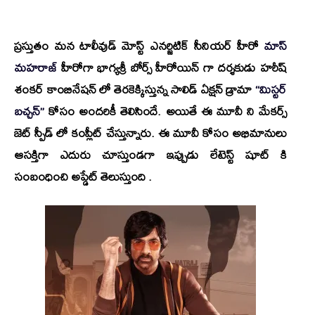
ప్రస్తుతం మన టాలీవుడ్ మోస్ట్ ఎనర్జిటిక్ సీనియర్ హీరో
మాస్
మహరాజ్
హీరోగా
భాగ్యశ్రీ బోర్స్
హీరోయిన్ గా దర్శకుడు
హరీష్
శంకర్
కాంబినేషన్ లో తెరకెక్కిస్తున్న సాలిడ్ ఏక్షన్ డ్రామా
“మిస్టర్
బచ్చన్”
కోసం అందరికీ తెలిసిందే. అయితే ఈ మూవీ ని మేకర్స్
జెట్ స్పీడ్ లో కంప్లీట్ చేస్తున్నారు. ఈ మూవీ కోసం అభిమానులు
ఆసక్తిగా ఎదురు చూస్తుండగా ఇప్పుడు లేటెస్ట్ షూట్ కి
సంబంధించి అప్డేట్ తెలుస్తుంది .