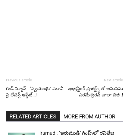
Previous article
Next article
గుడ్ న్యూస్ : “స్వయంభు” మూవీ
ఇంట్రెస్టింగ్ ప్రాజెక్ట్స్ తో అనుపమ
పై లేటెస్ట్ అప్డేట్….!
పరమేశ్వరన్ చాలా బిజీ .!
RELATED ARTICLES
MORE FROM AUTHOR
Irumudi: ‘ఇరుముడి’ గ్లింప్స్‌లో రవితేజ