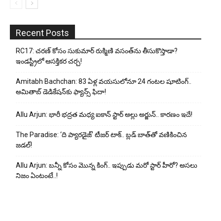
Recent Posts
RC17: చరణ్ కోసం సుకుమార్ రుక్మిణి వసంత్‌ను తీసుకొస్తాడా?
ఇండస్ట్రీలో ఆసక్తికర చర్చ!
Amitabh Bachchan: 83 ఏళ్ల వయసులోనూ 24 గంటల షూటింగ్..
అమితాబ్ డెడికేషన్‌కు ఫ్యాన్స్ ఫిదా!
Allu Arjun: భారీ భద్రత మధ్య ఐకాన్ స్టార్ అల్లు అర్జున్.. కారణం ఇదే!
The Paradise: ‘ది ప్యారడైజ్’ టీజర్ టాక్.. బ్లడ్ బాత్‌తో వణికించిన
జడల్!
Allu Arjun: బన్నీ కోసం మొన్న కింగ్.. ఇప్పుడు మరో స్టార్ హీరో? అసలు
నిజం ఏంటంటే..!