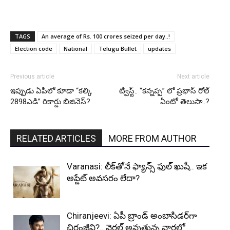
TAGS
An average of Rs. 100 crores seized per day..!
Election code
National
Telugu Bullet
updates
Previous article
Next article
ఇప్పుడు ఏపీలో కూడా “కల్కి
ట్విస్ట్.. “కన్నప్ప” లో ప్రభాస్ రోల్
2898ఎడి” రికార్డు బిజినెస్?
ఏంటో తెలుసా..?
RELATED ARTICLES
MORE FROM AUTHOR
Varanasi: లీక్‌తోనే ఫ్యాన్స్ ఫుల్ ఖుషీ.. ఇక
అప్డేట్ అవసరం లేదా?
Chiranjeevi: ఏపీ బ్రాండ్ అంబాసిడర్‌గా
చిరంజీవి?.. వైరల్ అవుతున్న వార్తల్లో