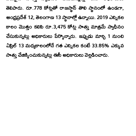
తెలిపారు. రూ.778 కోట్లతో రాజస్థాన్‌ తొలి స్థానంలో ఉండగా,
ఆంధ్రప్రదేశ్‌ 12, తెలంగాణ 13 స్థానాల్లో ఉన్నాయి. 2019 ఎన్నికల
కాలం మొత్తం కలిపి రూ.3,475 కోట్ల సొత్తు మాత్రమే స్వాధీనం
చేసుకున్నట్లు అధికారులు పేర్కొన్నారు. ఇప్పుడు మార్చి 1 నుంచి
ఏప్రిల్‌ 13 మధ్యకాలంలోనే గత ఎన్నికల కంటే 33.85% ఎక్కువ
సొత్తు చేజిక్కించుకున్నట్లు ఈసీ అధికారులు వెల్లడించారు.