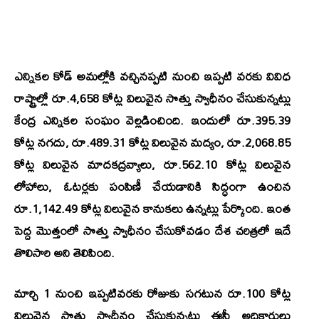
ఎన్నికల కోడ్ అమల్లోకి వచ్చినప్పటి నుంచి ఇప్పటి వరకు వివిధ
రాష్ట్రాల్లో రూ.4,658 కోట్ల విలువైన సొత్తు స్వాధీనం చేసుకున్నట్లు
కేంద్ర ఎన్నికల సంఘం వెల్లడించింది. ఇందులో రూ.395.39
కోట్ల నగదు, రూ.489.31 కోట్ల విలువైన మద్యం, రూ.2,068.85
కోట్ల విలువైన మాదకద్రవ్యాలు, రూ.562.10 కోట్ల విలువైన
లోహాలు, ఓటర్లకు పంపిణీ చేయడానికి సిద్ధంగా ఉంచిన
రూ.1,142.49 కోట్ల విలువైన కానుకలు ఉన్నట్లు పేర్కొంది. ఇంత
పెద్ద మొత్తంలో సొత్తు స్వాధీనం చేసుకోవడం దేశ చరిత్రలో ఇదే
తొలిసారి అని తెలిపింది.
మార్చి 1 నుంచి ఇప్పటివరకు రోజుకు సగటున రూ.100 కోట్ల
విలువైన సొత్తు స్వాధీనం చేసుకున్నట్లు ఈసీ అధికారులు