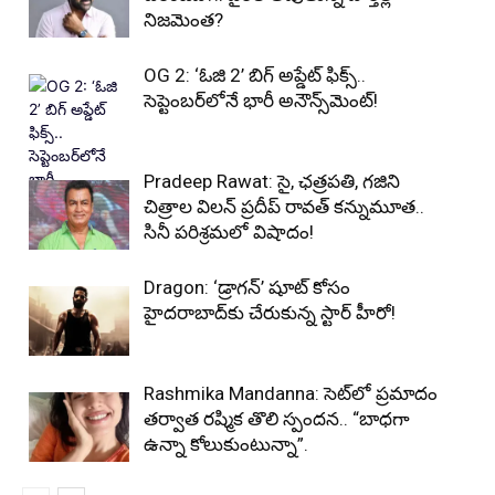
నిజమెంత?
OG 2: ‘ఓజి 2’ బిగ్ అప్డేట్ ఫిక్స్..
సెప్టెంబర్‌లోనే భారీ అనౌన్స్‌మెంట్!
Pradeep Rawat: సై, ఛత్రపతి, గజిని
చిత్రాల విలన్ ప్రదీప్ రావత్ కన్నుమూత..
సినీ పరిశ్రమలో విషాదం!
Dragon: ‘డ్రాగన్’ షూట్ కోసం
హైదరాబాద్‌కు చేరుకున్న స్టార్ హీరో!
Rashmika Mandanna: సెట్‌లో ప్రమాదం
తర్వాత రష్మిక తొలి స్పందన.. “బాధగా
ఉన్నా కోలుకుంటున్నా”.