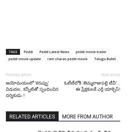
TAGS
Peddi
Peddi Latest News
peddi movie trailer
peddi movie update
ram charan peddi movie
Telugu Bullet
Previous article
Next article
అయోమయంలో ‘కరుప్పు’
ఓటీటీలోకి ‘తిమ్మరాజుపల్లి టీవీ’….
విడుదల.. కన్నీటితో స్పందించిన
ఈ ప్రేక్షకులకే ఎర్లీ యాక్సెస్!
దర్శకుడు..!
RELATED ARTICLES
MORE FROM AUTHOR