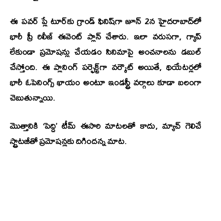
ఈ పవర్ ప్లే టూర్‌కు గ్రాండ్ ఫినిష్‌గా జూన్ 2న హైదరాబాద్‌లో
భారీ ప్రీ రిలీజ్ ఈవెంట్ ప్లాన్ చేశారు. ఇలా వరుసగా, గ్యాప్
లేకుండా ప్రమోషన్లు చేయడం సినిమాపై అంచనాలను డబుల్
చేస్తోంది. ఈ ప్లానింగ్ పర్ఫెక్ట్‌గా వర్కౌట్ అయితే, థియేటర్లలో
భారీ ఓపెనింగ్స్ ఖాయం
అంటూ ఇండస్ట్రీ వర్గాలు కూడా బలంగా
చెబుతున్నాయి.
మొత్తానికి ‘పెద్ది’ టీమ్ ఈసారి మాటలతో కాదు, మ్యాచ్ గెలిచే
స్ట్రాటజీతో ప్రమోషన్లకు దిగిందన్న మాట.