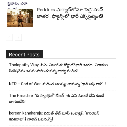
Peddi: ఆ ఫార్మాట్‌లోనూ ‘పెద్ది’ మాస్
జాతర.. ఫ్యాన్స్‌లో భారీ ఎక్స్‌సైట్మెంట్!
Recent Posts
Thalapathy Vijay: సీఎం విజయ్‌కు కోర్టులో భారీ ఊరట.. విడాకుల
పిటిషన్‌ను ఉపసంహరించుకున్న భార్య సంగీత!
NTR – God of War: మరింత ఆలస్యం కానున్న ‘గాడ్ ఆఫ్ వార్’..!
The Paradise: “ది ప్యారడైజ్” టీజర్.. ఈ పని ముందే చేసి ఉంటే
బాగుండేది!
korean kanakaraju: వరుణ్ తేజ్ మాస్ కంబ్యాక్.. ‘కొరియన్
కనకరాజు’కి సాలిడ్ ఓపెనింగ్స్!