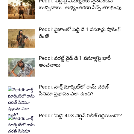
Peddi: ‘పెద్ది’పై విమర్శలకు స్పందించిన
బుచ్చిబాబు.. అభ్యంతరకర సీన్స్ తొలగింపు
Peddi: నైజాంలో పెద్ది డే 1 వసూళ్లు షాకింగ్
రేంజ్!
Peddi: వరల్డ్ వైడ్ డే 1 వసూళ్లపై భారీ
అంచనాలు!
Peddi: నార్త్ మార్కెట్‌లో రామ్ చరణ్
సినిమా ప్రభావం ఎలా ఉంది?
Peddi: ‘పెద్ది’ 4DX వెర్షన్ రిలీజ్ రద్దయిందా?