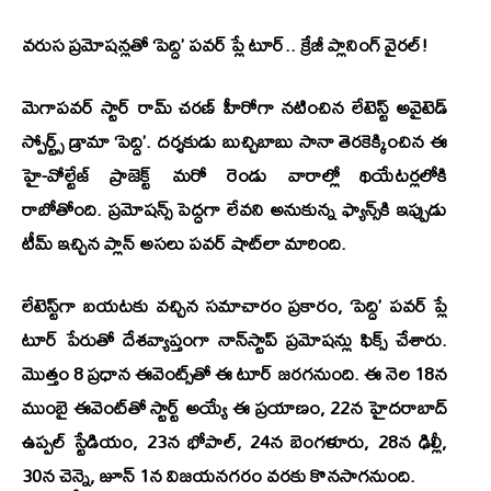
వరుస ప్రమోషన్లతో ‘పెద్ది’ పవర్ ప్లే టూర్.. క్రేజీ ప్లానింగ్ వైరల్!
మెగాపవర్ స్టార్ రామ్ చరణ్ హీరోగా నటించిన లేటెస్ట్ అవైటెడ్
స్పోర్ట్స్ డ్రామా
‘పెద్ది’
. దర్శకుడు బుచ్చిబాబు సానా తెరకెక్కించిన ఈ
హై-వోల్టేజ్ ప్రాజెక్ట్ మరో రెండు వారాల్లో థియేటర్లలోకి
రాబోతోంది. ప్రమోషన్స్ పెద్దగా లేవని అనుకున్న ఫ్యాన్స్‌కి ఇప్పుడు
టీమ్ ఇచ్చిన ప్లాన్ అసలు పవర్ షాట్‌లా మారింది.
లేటెస్ట్‌గా బయటకు వచ్చిన సమాచారం ప్రకారం,
‘పెద్ది’ పవర్ ప్లే
టూర్
పేరుతో దేశవ్యాప్తంగా నాన్‌స్టాప్ ప్రమోషన్లు ఫిక్స్ చేశారు.
మొత్తం 8 ప్రధాన ఈవెంట్స్‌తో ఈ టూర్ జరగనుంది. ఈ నెల 18న
ముంబై ఈవెంట్‌తో స్టార్ట్ అయ్యే ఈ ప్రయాణం, 22న హైదరాబాద్
ఉప్పల్ స్టేడియం, 23న భోపాల్, 24న బెంగళూరు, 28న ఢిల్లీ,
30న చెన్నై, జూన్ 1న విజయనగరం వరకు కొనసాగనుంది.