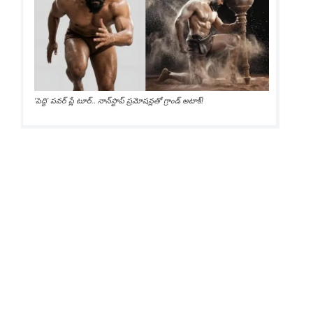
‘పెద్ది’ పవర్ ప్లే టూర్.. నాన్‌స్టాప్ ప్రమోషన్లతో గ్రాండ్ అటాక్!