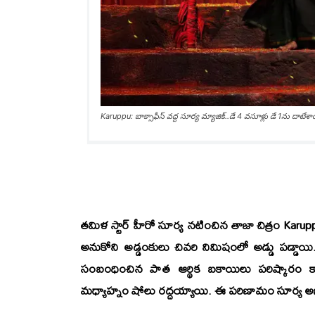
Karuppu: బాక్సాఫీస్ వద్ద సూర్య మ్యాజిక్..డే 4 వసూళ్లు డే 1ను దాటేశా
తమిళ స్టార్ హీరో సూర్య నటించిన తాజా చిత్రం
Karup
అనుకోని అడ్డంకులు చివరి నిమిషంలో అడ్డు పడ్డాయి.
సంబంధించిన పాత ఆర్థిక బకాయిలు పరిష్కారం 
మధ్యాహ్నం షోలు రద్దయ్యాయి. ఈ పరిణామం సూర్య అభిమా