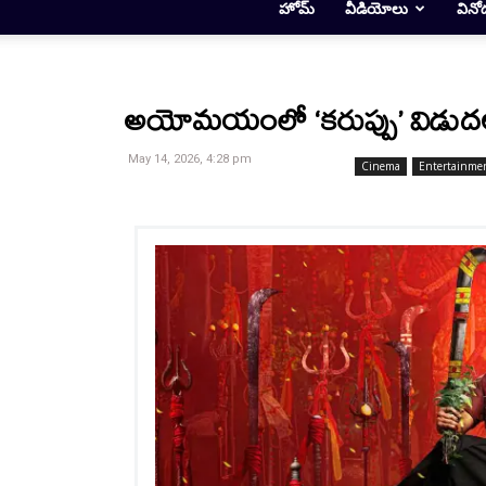
హోమ్
వీడియోలు
వినో
అయోమయంలో ‘కరుప్పు’ విడుదల.. 
May 14, 2026, 4:28 pm
Cinema
Entertainme