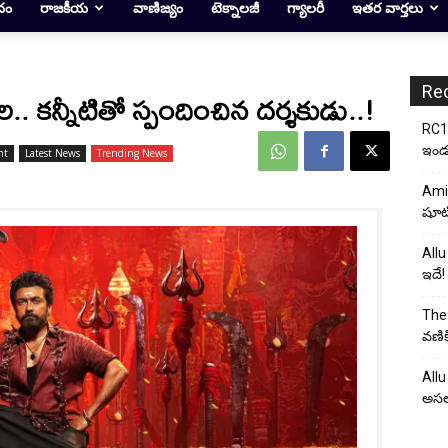
దం
రాజకీయ
వాణిజ్యం
టెక్నాలజీ
గ్యాలరీ
ఇతర వార్తలు
Re
కన్నీటితో స్పందించిన దర్శకుడు..!
RC17
ఇండస్
nt
Latest News
Trending News
Ami
షూటి
Allu
ఇదే!
The 
వణిక
Allu
అసల