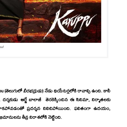
యి!
pu
(తెలుగులో
వీరభద్రుడు
) నేడు థియేటర్లలోకి రావాల్సి ఉంది. కానీ
 దర్శకుడు ఆర్జే బాలాజీ తెరకెక్కించిన ఈ సినిమా, నిర్మాతలకు
కాకపోవడంతో ప్రదర్శన నిలిచిపోయింది. ఫలితంగా ఉదయం,
నులను తీవ్ర నిరాశలోకి నెట్టింది.