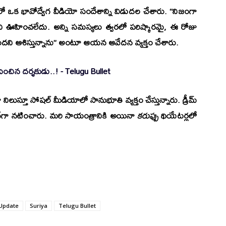
యాలో ఒక భావోద్వేగ వీడియో సందేశాన్ని విడుదల చేశారు. “నిజంగా
ందని ఊహించలేదు. అన్ని సమస్యలు త్వరలో పరిష్కారమై, ఈ రోజు
ందని ఆశిస్తున్నాను” అంటూ ఆయన ఆవేదన వ్యక్తం చేశారు.
లుస్తూ సోషల్ మీడియాలో సానుభూతి వ్యక్తం చేస్తున్నారు. డ్రీమ్
ిన్‌గా నటించారు. మరి సాయంత్రానికి అయినా
కరుప్పు
థియేటర్లలో
Update
Suriya
Telugu Bullet