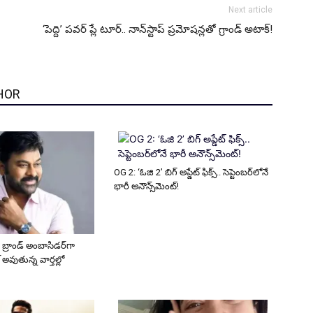
Next article
‘పెద్ది’ పవర్ ప్లే టూర్.. నాన్‌స్టాప్ ప్రమోషన్లతో గ్రాండ్ అటాక్!
HOR
OG 2: ‘ఓజి 2’ బిగ్ అప్డేట్ ఫిక్స్.. సెప్టెంబర్‌లోనే
భారీ అనౌన్స్‌మెంట్!
 బ్రాండ్ అంబాసిడర్‌గా
 అవుతున్న వార్తల్లో