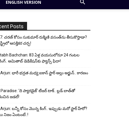
ENGLISH VERSION
cent Posts
: చరణ్ కోసం సుకుమార్ రుక్మిణి వసంత్‌ను తీసుకొస్తాడా?
ట్రీలో ఆసక్తికర చర్చ!
tabh Bachchan: 83 ఏళ్ల వయసులోనూ 24 గంటల
ంగ్.. అమితాబ్ డెడికేషన్‌కు ఫ్యాన్స్ ఫిదా!
 Arjun: భారీ భద్రత మధ్య ఐకాన్ స్టార్ అల్లు అర్జున్.. కారణం
Paradise: ‘ది ప్యారడైజ్’ టీజర్ టాక్.. బ్లడ్ బాత్‌తో
ించిన జడల్!
 Arjun: బన్నీ కోసం మొన్న కింగ్.. ఇప్పుడు మరో స్టార్ హీరో?
ు నిజం ఏంటంటే..!