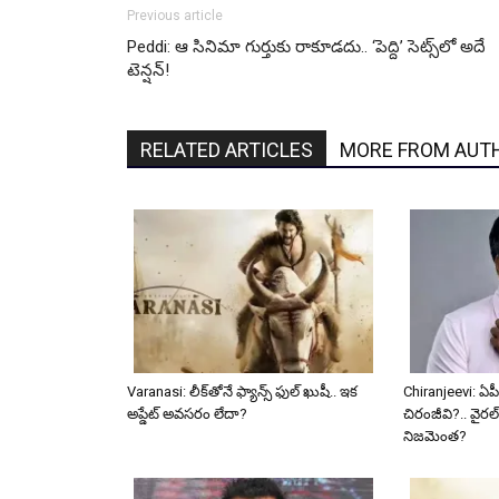
Previous article
Peddi: ఆ సినిమా గుర్తుకు రాకూడదు.. ‘పెద్ది’ సెట్స్‌లో అదే
టెన్షన్!
RELATED ARTICLES
MORE FROM AUT
Varanasi: లీక్‌తోనే ఫ్యాన్స్ ఫుల్ ఖుషీ.. ఇక
Chiranjeevi: ఏపీ
అప్డేట్ అవసరం లేదా?
చిరంజీవి?.. వైరల్
నిజమెంత?