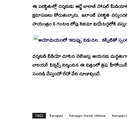
ఈ పరిస్థితుల్లో దర్శకుడు ఆర్జే బాలాజీ సోషల్ మీడి
క్షమాపణలు కోరుతున్నాను. ఇలాంటి పరిస్థితి వస్తు
సాయంత్రం 6 గంటల లోపు సినిమా థియేటర్లలోకి వస్తు
దర్శకుడి వీడియో చూసిన నెటిజన్లు ఆయనకు మద్దతుగా ని
వారియర్
పిక్చర్స్
నిర్మించిన ఈ చిత్రంలో త్రిష హీరోయ
సందడి చేస్తుందో లేదో వేచి చూడాల్సిందే.
TAGS
Karuppu
Karuppu movie release
Karuppu 