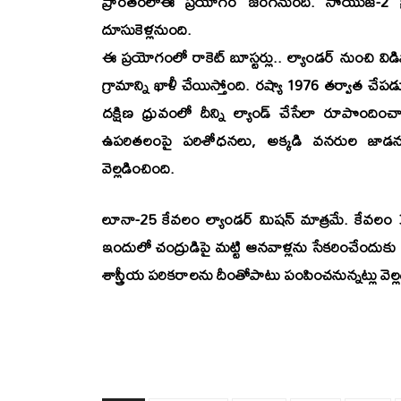
ప్రాంతంలోఈ ప్రయోగం జరగనుంది. సొయుజ్‌-2 ఫ్ర
దూసుకెళ్లనుంది.
ఈ ప్రయోగంలో రాకెట్‌ బూస్టర్లు.. ల్యాండర్‌ నుంచి
గ్రామాన్ని ఖాళీ చేయిస్తోంది. రష్యా 1976 తర్వాత చేపడు
దక్షిణ ధ్రువంలో దీన్ని ల్యాండ్‌ చేసేలా రూపొందించారు. 
ఉపరితలంపై పరిశోధనలు, అక్కడి వనరుల జాడను గుర
వెల్లడించింది.
లూనా-25 కేవలం ల్యాండర్‌ మిషన్‌ మాత్రమే. కేవలం 30 క
ఇందులో చంద్రుడిపై మట్టి ఆనవాళ్లను సేకరించేందుకు అవస
శాస్త్రీయ పరికరాలను దీంతోపాటు పంపించనున్నట్లు వెల్