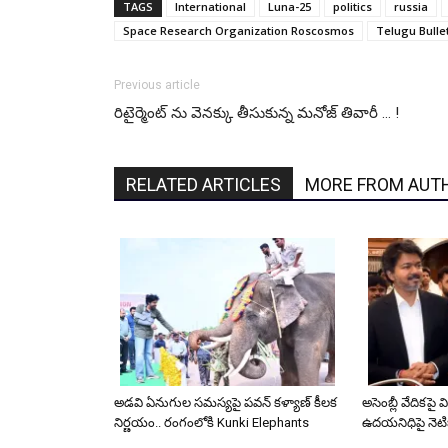
TAGS
International
Luna-25
politics
russia
Space Research Organization Roscosmos
Telugu Bulle
Previous article
రిటైర్మెంట్ ను వెనక్కు తీసుకున్న మనోజ్ తివారీ … !
RELATED ARTICLES
MORE FROM AUT
అడవి ఏనుగుల సమస్యపై పవన్ కళ్యాణ్ కీలక
అసెంబ్లీ వేదికపై
నిర్ణయం.. రంగంలోకి Kunki Elephants
ఉదయనిధిపై నెటి