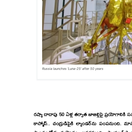
Russia launches 'Luna-25' after 50 years
రష్యా దాదాపు 50 ఏళ్ల తర్వాత జాబిల్లిపై ప్రయోగానికి 
కాస్మోస్‌.. చంద్రుడిపైకి ల్యాండర్‌ను పంపనుంది. మాస