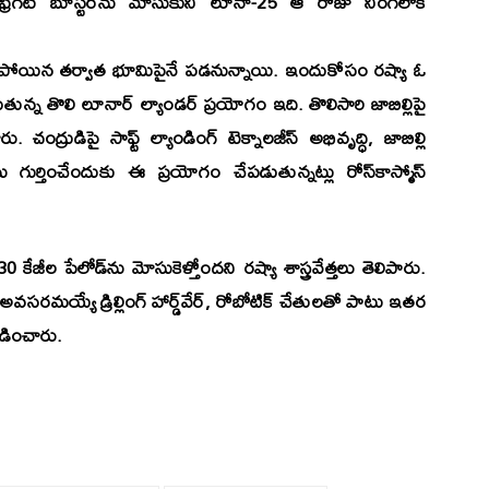
ిగట్‌ బూస్టర్‌ను మోసుకుని లూనా-25 ఆ రోజు నింగిలోకి
 విడిపోయిన తర్వాత భూమిపైనే పడనున్నాయి. ఇందుకోసం రష్యా ఓ
తున్న తొలి లూనార్‌ ల్యాండర్‌ ప్రయోగం ఇది. తొలిసారి జాబిల్లిపై
చంద్రుడిపై సాఫ్ట్‌ ల్యాండింగ్‌ టెక్నాలజీస్‌ అభివృద్ధి, జాబిల్లి
్తించేందుకు ఈ ప్రయోగం చేపడుతున్నట్లు రోస్‌కాస్మోస్‌
ేజీల పేలోడ్‌ను మోసుకెళ్తోందని రష్యా శాస్త్రవేత్తలు తెలిపారు.
రమయ్యే డ్రిల్లింగ్‌ హార్డ్‌వేర్‌, రోబోటిక్‌ చేతులతో పాటు ఇతర
లడించారు.