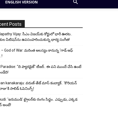
ENGLISH VERSION
cent Posts
apathy Vijay: సీఎం విజయ్‌కు కోర్టులో భారీ ఊరట..
కుల పిటిషన్‌ను ఉపసంహరించుకున్న భార్య సంగీత!
– God of War: మరింత ఆలస్యం కానున్న ‘గాడ్ ఆఫ్
..!
Paradise: “ది ప్యారడైజ్” టీజర్.. ఈ పని ముందే చేసి ఉంటే
ండేది!
an kanakaraju: వరుణ్ తేజ్ మాస్ కంబ్యాక్.. ‘కొరియన్
ాజు’కి సాలిడ్ ఓపెనింగ్స్!
udi: ‘ఇరుముడి’ ట్రైలర్‌కు రంగం సిద్ధం.. ఎప్పుడు, ఎక్కడ
్ అంటే!