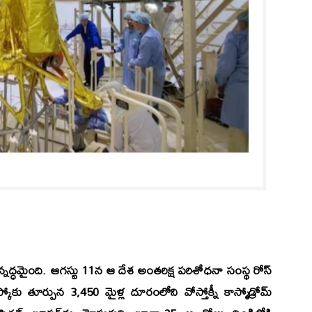
సన్నద్ధమైంది. ఆగస్టు 11న ఆ దేశ అంతరిక్ష పరిశోధనా సంస్థ రోస్‌
్కోకు తూర్పున 3,450 మైళ్ల దూరంలోని వోస్తోక్నీ కాస్మోడ్రోమ్‌