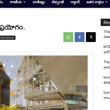
దం
రాజకీయ
వాణిజ్యం
టెక్నాలజీ
గ్యాలరీ
ఇతర వార్తలు
Re
’ ప్రయోగం.
Thal
విడా
nternational
NTR 
వార్’
The 
బాగు
kore
కనకర
Irum
లాంచ