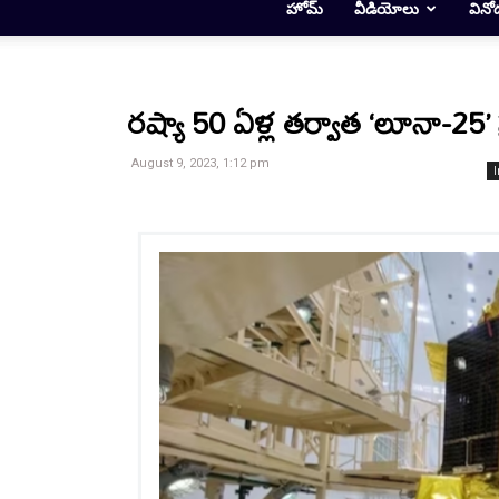
హోమ్
వీడియోలు
వినో
రష్యా 50 ఏళ్ల తర్వాత ‘లూనా-25
August 9, 2023, 1:12 pm
I