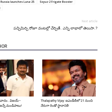
Russia launches Luna-25
Soyuz-2 Frigate Booster
t
Next article
పచ్చిమిర్చి రోజూ వంటల్లో చేర్చితే.. ఎన్ని లాభాలో తెలుసా..?
HOR
 వివాదం.. విజయ్–
Thalapathy Vijay: ఐఎండీబీలో 21 నుంచి
జన్స్ మండిపాటు!
నేరుగా రెండో స్థానానికి!