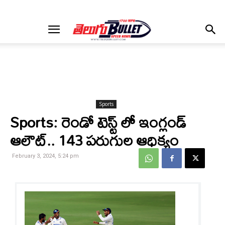
Sports
Sports: రెండో టెస్ట్ లో ఇంగ్లండ్
ఆలౌట్.. 143 పరుగుల ఆధిక్యం
February 3, 2024, 5:24 pm