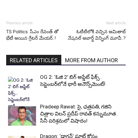
Previous article
Next article
TS Politics: సీఎం రేవంత్ తో
ఓటీటీలోకి వ‌చ్చిన అమితాబ్
భేటీ అయిన గ్రేటర్ మేయర్..!
నేష‌న‌ల్ అవార్డ్ విన్నింగ్ మూవీ..?
RELATED ARTICLES
MORE FROM AUTHOR
OG 2: ‘ఓజి 2’ బిగ్ అప్డేట్ ఫిక్స్..
సెప్టెంబర్‌లోనే భారీ అనౌన్స్‌మెంట్!
Pradeep Rawat: సై, ఛత్రపతి, గజిని
చిత్రాల విలన్ ప్రదీప్ రావత్ కన్నుమూత..
సినీ పరిశ్రమలో విషాదం!
Dragon: ‘డ్రాగన్’ షూట్ కోసం