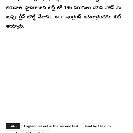
తరువాత హైదరాబాద టెస్ట్ లో 196 పరుగులు చేసిన పోప్ ను
బుమ్రా క్లీన్ బౌల్డ్ చేశాడు. అలా ఇంగ్లండ్ ఆటగాళ్లందరూ ఔట్
అయ్యారు.
TAGS
England all out in the second test
lead by 143 runs