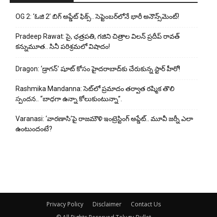
OG 2: ‘ఓజి 2’ బిగ్ అప్డేట్ ఫిక్స్.. సెప్టెంబర్‌లోనే భారీ అనౌన్స్‌మెంట్!
Pradeep Rawat: సై, ఛత్రపతి, గజిని చిత్రాల విలన్ ప్రదీప్ రావత్
కన్నుమూత.. సినీ పరిశ్రమలో విషాదం!
Dragon: ‘డ్రాగన్’ షూట్ కోసం హైదరాబాద్‌కు చేరుకున్న స్టార్ హీరో!
Rashmika Mandanna: సెట్‌లో ప్రమాదం తర్వాత రష్మిక తొలి
స్పందన.. “బాధగా ఉన్నా కోలుకుంటున్నా”.
Varanasi: ‘వారణాసి’పై రాజమౌళి ఇంట్రెస్టింగ్ అప్డేట్.. మూవీ జర్నీ ఎలా
ఉంటుందంటే?
Privacy Policy
Disclaimer
Contact Us