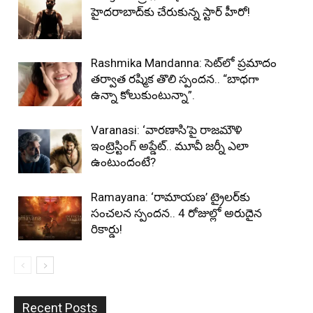
హైదరాబాద్‌కు చేరుకున్న స్టార్ హీరో!
Rashmika Mandanna: సెట్‌లో ప్రమాదం
తర్వాత రష్మిక తొలి స్పందన.. “బాధగా
ఉన్నా కోలుకుంటున్నా”.
Varanasi: ‘వారణాసి’పై రాజమౌళి
ఇంట్రెస్టింగ్ అప్డేట్.. మూవీ జర్నీ ఎలా
ఉంటుందంటే?
Ramayana: ‘రామాయణ’ ట్రైలర్‌కు
సంచలన స్పందన.. 4 రోజుల్లో అరుదైన
రికార్డు!
Recent Posts