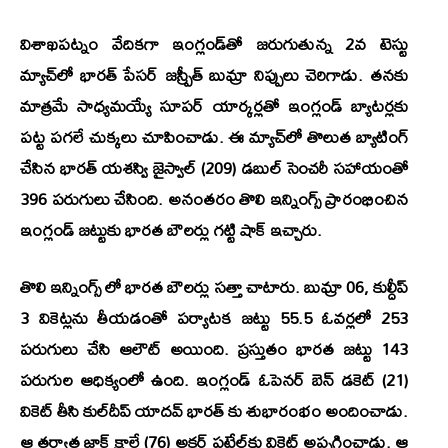
విశాఖపట్నం వేదికగా ఇంగ్లండ్‌తో జరుగుతున్న 2వ టెస్టు
మ్యాచ్‌లో భారత్ పేసర్ జస్ప్రీత్ బుమ్రా నిప్పులు చెరిగాడు. తనకు
మాత్రమే సాధ్యమయ్యే సూపర్‌ యార్కర్లతో ఇంగ్లండ్‌ బ్యాటర్లకు
పట్ట పగలే చుక్కలు చూపించాడు. ఈ మ్యాచ్‌లో తొలుత బ్యాటింగ్
చేసిన భారత్ యశస్వి జైస్వాల్ (209) డబుల్ సెంచరీ సహాయంతో
396 పరుగులు చేసింది. అనంతరం తొలి ఇన్నింగ్స్ ప్రారంభించిన
ఇంగ్లండ్ జట్టుకు భారత బౌలర్లు గట్టి షాక్‌ ఇచ్చారు.
తొలి ఇన్నింగ్స్ లో భారత బౌలర్లు సత్తా చాటారు. బుమ్రా 06, కుల్దీప్
3 వికెట్లను తీయడంతో పర్యాటక జట్టు 55.5 ఓవర్లలో 253
పరుగులు చేసి ఆలౌట్ అయింది. ప్రస్తుతం భారత జట్టు 143
పరుగుల ఆధిక్యంలో ఉంది. ఇంగ్లండ్‌ ఓపెనర్‌ బెన్‌ డకెట్‌ (21)
వికెట్‌ తీసి కుల్‌దీప్‌ యాదవ్‌ భారత్ కు శుభారంభం అందించాడు.
ఆ తర్వాత జాక్ క్రాలే (76) అక్షర్ పటేల్‌కు వికెట్ అప్పగించాడు. ఆ