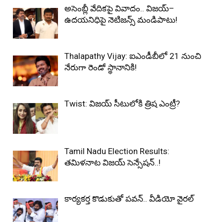
అసెంబ్లీ వేదికపై వివాదం.. విజయ్–
ఉదయనిధిపై నెటిజన్స్ మండిపాటు!
Thalapathy Vijay: ఐఎండీబీలో 21 నుంచి
నేరుగా రెండో స్థానానికి!
Twist: విజయ్ సీటులోకి త్రిష ఎంట్రీ?
Tamil Nadu Election Results:
తమిళనాట విజయ్ సెన్సేషన్..!
కార్యకర్త కొడుకుతో పవన్‌.. వీడియో వైరల్