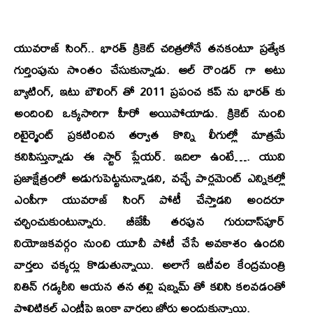
యువరాజ్ సింగ్.. భారత్ క్రికెట్ చరిత్రలోనే తనకంటూ ప్రత్యేక
గుర్తింపును సొంతం చేసుకున్నాడు. ఆల్ రౌండర్ గా అటు
బ్యాటింగ్, ఇటు బౌలింగ్ తో 2011 ప్రపంచ కప్ ను భారత్ కు
అందించి ఒక్కసారిగా హీరో అయిపోయాడు. క్రికెట్ నుంచి
రిటైర్మెంట్ ప్రకటించిన తర్వాత కొన్ని లీగుల్లో మాత్రమే
కనిపిస్తున్నాడు ఈ స్టార్ ప్లేయర్. ఇదిలా ఉంటే…. యువి
ప్ర‌జాక్షేత్రంలో అడుగుపెట్టనున్నాడ‌ని, వ‌చ్చే పార్లమెంట్ ఎన్నిక‌ల్లో
ఎంపీగా యువ‌రాజ్ సింగ్ పోటీ చేస్తాడ‌ని అంద‌రూ
చ‌ర్చించుకుంటున్నారు. బీజేపీ త‌ర‌ఫున గురుదాస్‌పూర్
నియోజ‌క‌వ‌ర్గం నుంచి యూవీ పోటీ చేసే అవకాశం ఉందని
వార్తలు చక్కర్లు కొడుతున్నాయి. అలాగే ఇటీవల కేంద్రమంత్రి
నితిన్ గడ్కరీని ఆయన తన తల్లి షబ్నమ్ తో కలిసి కలవడంతో
పొలిటికల్ ఎంట్రీపై ఇంకా వార్తలు జోరు అందుకున్నాయి.