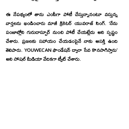
ఈ నేపథ్యంలో తాను ఎంపీగా పోటీ చేస్తున్నానంటూ వస్తున్న
వార్తలను ఖండించారు మాజీ క్రికెటర్ యువరాజ్ సింగ్. ‘నేను
పంజాబ్లోని గురుదాస్పూర్ నుంచి పోటీ చేయట్లేదు అని స్పష్టం
చేశారు. ప్రజలకు సహాయం చేయడంపైనే నాకు ఆసక్తి ఉంది
తెలిపారు. YOUWECAN ఫౌండేషన్ ద్వారా సేవ కొనసాగిస్తాను’
అని సోషల్ మీడియా వేదికగా ట్వీట్ చేశారు.