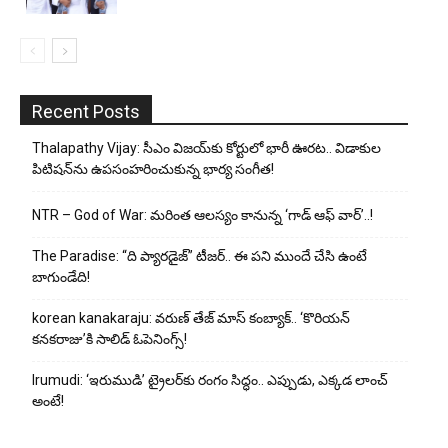
Recent Posts
Thalapathy Vijay: సీఎం విజయ్‌కు కోర్టులో భారీ ఊరట.. విడాకుల
పిటిషన్‌ను ఉపసంహరించుకున్న భార్య సంగీత!
NTR – God of War: మరింత ఆలస్యం కానున్న ‘గాడ్ ఆఫ్ వార్’..!
The Paradise: “ది ప్యారడైజ్” టీజర్.. ఈ పని ముందే చేసి ఉంటే
బాగుండేది!
korean kanakaraju: వరుణ్ తేజ్ మాస్ కంబ్యాక్.. ‘కొరియన్
కనకరాజు’కి సాలిడ్ ఓపెనింగ్స్!
Irumudi: ‘ఇరుముడి’ ట్రైలర్‌కు రంగం సిద్ధం.. ఎప్పుడు, ఎక్కడ లాంచ్
అంటే!