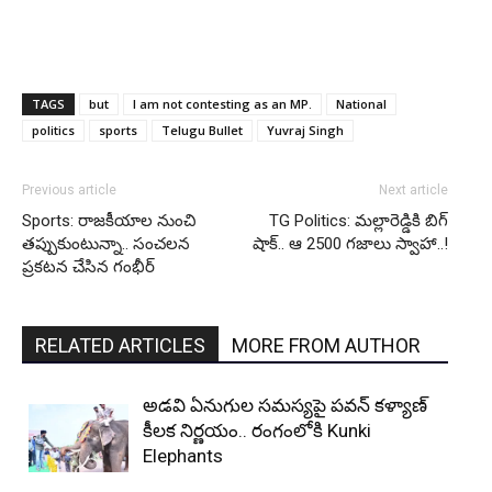
TAGS
but
I am not contesting as an MP.
National
politics
sports
Telugu Bullet
Yuvraj Singh
Previous article
Next article
Sports: రాజకీయాల నుంచి
TG Politics: మల్లారెడ్డికి బిగ్‌
తప్పుకుంటున్నా.. సంచలన
షాక్.. ఆ 2500 గజాలు స్వాహా..!
ప్రకటన చేసిన గంభీర్
RELATED ARTICLES
MORE FROM AUTHOR
అడవి ఏనుగుల సమస్యపై పవన్ కళ్యాణ్
కీలక నిర్ణయం.. రంగంలోకి Kunki
Elephants