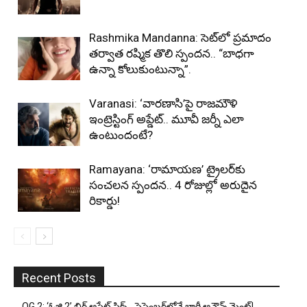
Rashmika Mandanna: సెట్‌లో ప్రమాదం
తర్వాత రష్మిక తొలి స్పందన.. “బాధగా
ఉన్నా కోలుకుంటున్నా”.
Varanasi: ‘వారణాసి’పై రాజమౌళి
ఇంట్రెస్టింగ్ అప్డేట్.. మూవీ జర్నీ ఎలా
ఉంటుందంటే?
Ramayana: ‘రామాయణ’ ట్రైలర్‌కు
సంచలన స్పందన.. 4 రోజుల్లో అరుదైన
రికార్డు!
Recent Posts
OG 2: ‘ఓజి 2’ బిగ్ అప్డేట్ ఫిక్స్.. సెప్టెంబర్‌లోనే భారీ అనౌన్స్‌మెంట్!