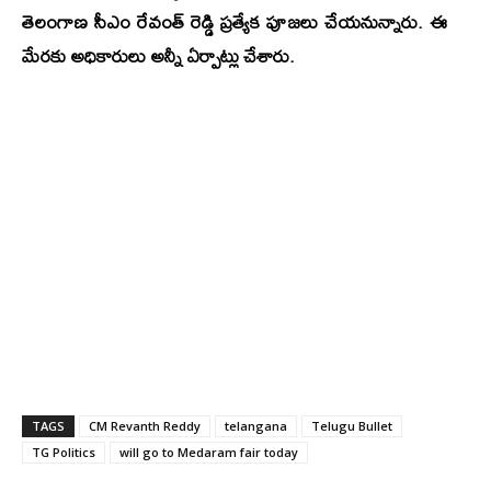
తెలంగాణ సీఎం రేవంత్ రెడ్డి ప్రత్యేక పూజలు చేయనున్నారు. ఈ
మేరకు అధికారులు అన్నీ ఏర్పాట్లు చేశారు.
TAGS
CM Revanth Reddy
telangana
Telugu Bullet
TG Politics
will go to Medaram fair today