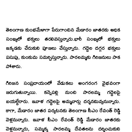
తెలంగాణ కుంభమేళాగా పేరుగాంచిన మేడారం జాతరకు అధిక
సంఖ్యలో భక్తులు తరలివస్తున్నారు.భారీ సంఖ్యలో భక్తులు
ఇక్కడకు చేరుకుని పూజలు చేస్తున్నారు. గద్దెల దగ్గర భక్తులు
పసుపు, కుంకుమ సమర్పిస్తున్నారు. సారలమ్మకు గిరిజనులు సాక
పోశారు.
గిరిజన సంప్రదాయంలో వేడుకలు అంగరంగ వైభవంగా
జరుగుతున్నాయి. కన్నెపల్లి నుంచి సారలమ్మ గద్దెలపై
బయల్దేరారు. ఇవాళ గద్దెలపై అమ్మవార్లు దర్శనమివ్వనున్నారు.
కాగా, మేడారం జాతర పర్యటనకు తెలంగాణ సీఎం రేవంత్ రెడ్డి
వెళ్లనున్నారు. ఇవాళ సీఎం రేవంత్ రెడ్డి మేడారం జాతరకు
వెళ్లనున్నారు, సమ్మక్క సారలమ్మ దేవతలను దర్శించుకుని