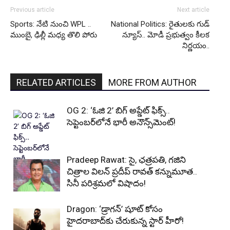
Previous article
Next article
Sports: నేటి నుంచి WPL ..
National Politics: రైతులకు గుడ్
ముంబై, ఢిల్లీ మధ్య తొలి పోరు
న్యూస్.. మోడీ ప్రభుత్వం కీలక
నిర్ణయం..
RELATED ARTICLES
MORE FROM AUTHOR
OG 2: ‘ఓజి 2’ బిగ్ అప్డేట్ ఫిక్స్..
సెప్టెంబర్‌లోనే భారీ అనౌన్స్‌మెంట్!
Pradeep Rawat: సై, ఛత్రపతి, గజిని
చిత్రాల విలన్ ప్రదీప్ రావత్ కన్నుమూత..
సినీ పరిశ్రమలో విషాదం!
Dragon: ‘డ్రాగన్’ షూట్ కోసం
హైదరాబాద్‌కు చేరుకున్న స్టార్ హీరో!