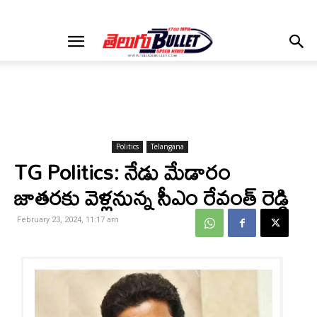
Politics
Telangana
TG Politics: నేడు మేడారం
జాతరకు వెళ్లనున్న సీఎం రేవంత్ రెడ్డి
February 23, 2024, 11:17 am