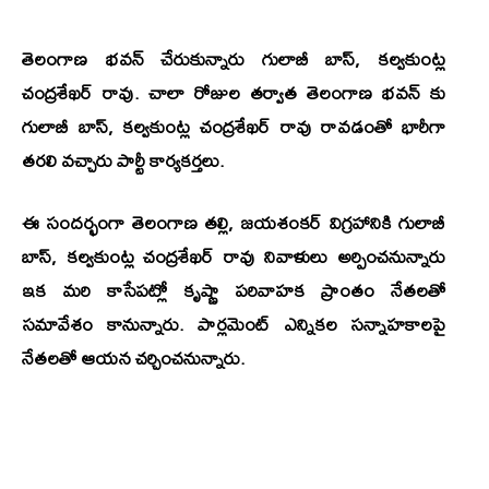
తెలంగాణ భవన్ చేరుకున్నారు గులాబీ బాస్‌, కల్వకుంట్ల
చంద్రశేఖర్‌ రావు. చాలా రోజుల తర్వాత తెలంగాణ భవన్ కు
గులాబీ బాస్‌, కల్వకుంట్ల చంద్రశేఖర్‌ రావు రావడంతో భారీగా
తరలి వచ్చారు పార్టీ కార్యకర్తలు.
ఈ సందర్భంగా తెలంగాణ తల్లి, జయశంకర్ విగ్రహానికి గులాబీ
బాస్‌, కల్వకుంట్ల చంద్రశేఖర్‌ రావు నివాళులు అర్పించనున్నారు
ఇక మరి కాసేపట్లో కృష్ణా పరివాహక ప్రాంతం నేతలతో
సమావేశం కానున్నారు. పార్లమెంట్ ఎన్నికల సన్నాహకాలపై
నేతలతో ఆయన చర్చించనున్నారు.