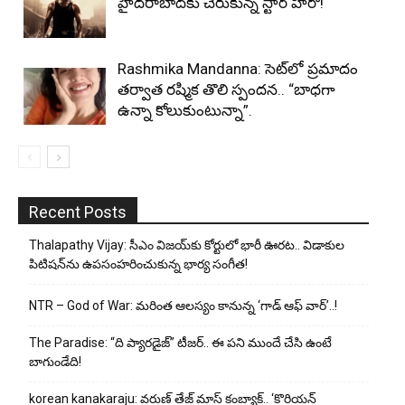
హైదరాబాద్‌కు చేరుకున్న స్టార్ హీరో!
Rashmika Mandanna: సెట్‌లో ప్రమాదం
తర్వాత రష్మిక తొలి స్పందన.. “బాధగా
ఉన్నా కోలుకుంటున్నా”.
Recent Posts
Thalapathy Vijay: సీఎం విజయ్‌కు కోర్టులో భారీ ఊరట.. విడాకుల
పిటిషన్‌ను ఉపసంహరించుకున్న భార్య సంగీత!
NTR – God of War: మరింత ఆలస్యం కానున్న ‘గాడ్ ఆఫ్ వార్’..!
The Paradise: “ది ప్యారడైజ్” టీజర్.. ఈ పని ముందే చేసి ఉంటే
బాగుండేది!
korean kanakaraju: వరుణ్ తేజ్ మాస్ కంబ్యాక్.. ‘కొరియన్