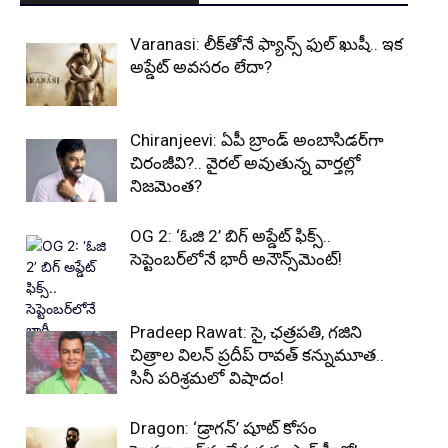
Varanasi: లీక్‌తోనే ఫ్యాన్స్ ఫుల్ ఖుషీ.. ఇక
అప్డేట్ అవసరం లేదా?
Chiranjeevi: ఏపీ బ్రాండ్ అంబాసిడర్‌గా
చిరంజీవి?.. వైరల్ అవుతున్న వార్తల్లో
నిజమెంత?
OG 2: ‘ఓజి 2’ బిగ్ అప్డేట్ ఫిక్స్..
సెప్టెంబర్‌లోనే భారీ అనౌన్స్‌మెంట్!
Pradeep Rawat: సై, ఛత్రపతి, గజిని
చిత్రాల విలన్ ప్రదీప్ రావత్ కన్నుమూత..
సినీ పరిశ్రమలో విషాదం!
Dragon: ‘డ్రాగన్’ షూట్ కోసం