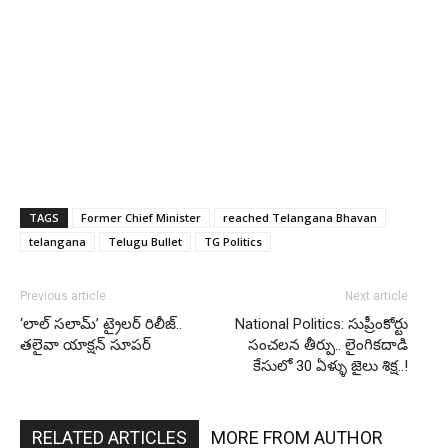
TAGS
Former Chief Minister
reached Telangana Bhavan
telangana
Telugu Bullet
TG Politics
Previous article
Next article
‘లాల్ సలామ్’ ట్రైలర్ రిలీజ్..
National Politics: సుప్రీంకోర్టు
తలైవా యాక్షన్ సూపర్
సంచలన తీర్పు.. లైంగికదాడి
కేసులో 30 ఏళ్ళు జైలు శిక్ష..!
RELATED ARTICLES
MORE FROM AUTHOR