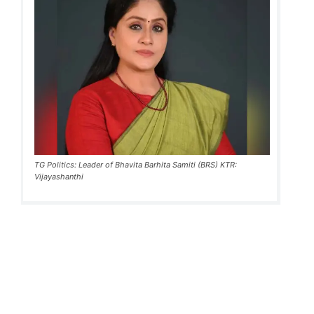
TG Politics: Leader of Bhavita Barhita Samiti (BRS) KTR:
Vijayashanthi