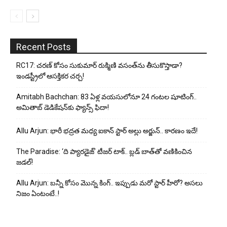
Recent Posts
RC17: చరణ్ కోసం సుకుమార్ రుక్మిణి వసంత్‌ను తీసుకొస్తాడా?
ఇండస్ట్రీలో ఆసక్తికర చర్చ!
Amitabh Bachchan: 83 ఏళ్ల వయసులోనూ 24 గంటల షూటింగ్..
అమితాబ్ డెడికేషన్‌కు ఫ్యాన్స్ ఫిదా!
Allu Arjun: భారీ భద్రత మధ్య ఐకాన్ స్టార్ అల్లు అర్జున్.. కారణం ఇదే!
The Paradise: ‘ది ప్యారడైజ్’ టీజర్ టాక్.. బ్లడ్ బాత్‌తో వణికించిన
జడల్!
Allu Arjun: బన్నీ కోసం మొన్న కింగ్.. ఇప్పుడు మరో స్టార్ హీరో? అసలు
నిజం ఏంటంటే..!