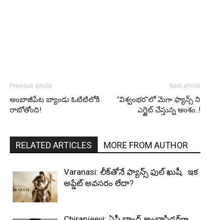
Previous article
Next article
అంబాజీపేట బ్యాండు ఓటిటిలోకి
“విశ్వంభర”లో మెగా ఫ్యాన్స్ ని
రాబోతోంది!
ఎగ్జైట్ చేస్తున్న అంశం..!
RELATED ARTICLES
MORE FROM AUTHOR
Varanasi: లీక్‌తోనే ఫ్యాన్స్ ఫుల్ ఖుషీ.. ఇక
అప్డేట్ అవసరం లేదా?
Chiranjeevi: ఏపీ బ్రాండ్ అంబాసిడర్‌గా