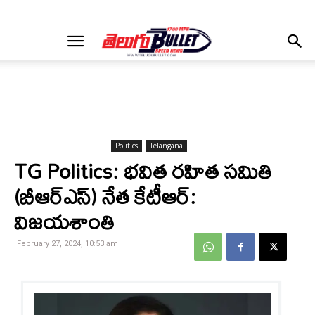
Politics
Telangana
TG Politics: భవిత రహిత సమితి
(బీఆర్ఎస్) నేత కేటీఆర్:
విజయశాంతి
February 27, 2024, 10:53 am