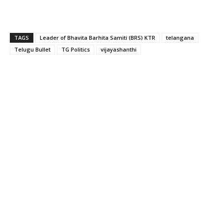
TAGS
Leader of Bhavita Barhita Samiti (BRS) KTR
telangana
Telugu Bullet
TG Politics
vijayashanthi