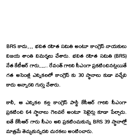
BRS కాదు… భవిత రహిత సమితి అంటూ కాంగ్రెస్‌ నాయకులు
విజయ శాంతి విమర్శలు చేశారు. భవిత రహిత సమితి (BRS)
నేత కేటీఆర్ గారు….. రేవంత్ గారిని సీఎంగా ప్రకటించినట్లయితే
గత అసెంబ్లీ ఎన్నికలలో కాంగ్రెస్ కు 30 స్థానాలు కుడా వచ్చేవి
కాదు అన్నారని గుర్తు చేశారు.
కానీ, ఆ ఎన్నికల కల్ల కాంగ్రెస్ పార్టీ కేసీఆర్ గారిని సీఎంగా
ప్రకటించి 64 స్థానాలు గెలవలే అంటూ సెటైర్లు కూడా పేల్చారు.
ఐతే కేసీఆర్ గారు సీఎం అని ప్రకటించుకున్న BRS 39 స్థానాల్లో
మాత్రమే తెచ్చుకున్నదని చురకలు అంటించారు.