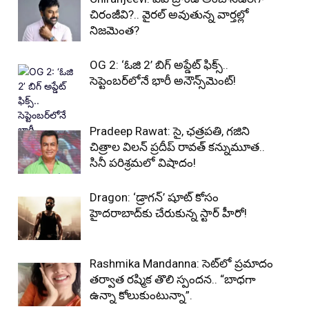
చిరంజీవి?.. వైరల్ అవుతున్న వార్తల్లో
నిజమెంత?
OG 2: ‘ఓజి 2’ బిగ్ అప్డేట్ ఫిక్స్..
సెప్టెంబర్‌లోనే భారీ అనౌన్స్‌మెంట్!
Pradeep Rawat: సై, ఛత్రపతి, గజిని
చిత్రాల విలన్ ప్రదీప్ రావత్ కన్నుమూత..
సినీ పరిశ్రమలో విషాదం!
Dragon: ‘డ్రాగన్’ షూట్ కోసం
హైదరాబాద్‌కు చేరుకున్న స్టార్ హీరో!
Rashmika Mandanna: సెట్‌లో ప్రమాదం
తర్వాత రష్మిక తొలి స్పందన.. “బాధగా
ఉన్నా కోలుకుంటున్నా”.