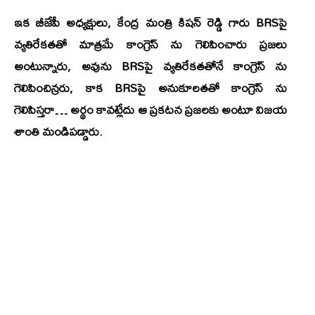
ఇక బీజేపీ అధ్యక్షులు, కేంద్ర మంత్రి కిషన్ రెడ్డి గారు BRSపై
వ్యతిరేకతతో మాత్రమే కాంగ్రెస్ ను గెలిపించారు ప్రజలు
అంటున్నారు, అవును BRSపై వ్యతిరేకతతోనే కాంగ్రెస్ ను
గెలిపించిన్రరు, కాక BRSపై అనుకూలతతో కాంగ్రెస్ ను
గెలిపిస్తరా… అర్థం కావట్లేదు ఆ ప్రకటన ప్రజలకు అంటూ విజయ
శాంతి మండిపడ్డారు.