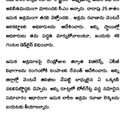
అవినీతిమయంగా మారిందని సీఎం అన్నారు. దాదాపు 25 శాతం
ఇసుక అక్రమంగా తరలి వెళ్తోందని.. అక్రమ రవాణాను వెంటనే
అరికట్టాలని అధికారులను ఆదేశించారు. అన్ని స్థాయిల్లో
అధికారులు తమ పద్ధతి మార్చుకోవాలంటూ, ఇందుకు 48
గంటల డెడ్‌లైన్‌ విధించారు.
ఇసుక అక్రమాలపై రెండ్రోజుల తర్వాత విజిలెన్స్‌, ఏసీబీ
విభాగాలను రంగంలోకి దింపాలని రేవంత్ ఆదేశించారు. అన్ని
జిల్లాల్లో వెంటనే తనిఖీలు చేపట్టి బాధ్యులైన ఏ ఒక్కరినీ
వదిలిపెట్టొద్దని చెప్పారు. అన్ని రూట్లలో టోల్‌గేట్ల వద్ద నమోదైన
సమాచారం ఆధారంగా ఇసుక లారీల అక్రమ రవాణా లెక్కలను
బయటకు తీయాలన్నారు.