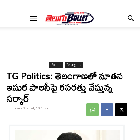
Politics
Telangana
TG Politics: తెలంగాణలో నూతన
ఇసుక పాలసీపై కసరత్తు చేస్తున్న
సర్కార్
February 9, 2024, 10:55 am