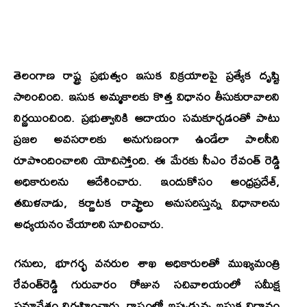
తెలంగాణ రాష్ట్ర ప్రభుత్వం ఇసుక విక్రయాలపై ప్రత్యేక దృష్టి
సారించింది. ఇసుక అమ్మకాలకు కొత్త విధానం తీసుకురావాలని
నిర్ణయించింది. ప్రభుత్వానికి ఆదాయం సమకూర్చడంతో పాటు
ప్రజల అవసరాలకు అనుగుణంగా ఉండేలా పాలసీని
రూపొందించాలని యోచిస్తోంది. ఈ మేరకు సీఎం రేవంత్‌ రెడ్డి
అధికారులను ఆదేశించారు. ఇందుకోసం ఆంధ్రప్రదేశ్‌,
తమిళనాడు, కర్ణాటక రాష్ట్రాలు అనుసరిస్తున్న విధానాలను
అధ్యయనం చేయాలని సూచించారు.
గనులు, భూగర్భ వనరుల శాఖ అధికారులతో ముఖ్యమంత్రి
రేవంత్‌రెడ్డి గురువారం రోజున సచివాలయంలో సమీక్ష
సమావేశం నిర్వహించారు. రాష్ట్రంలో ఇప్పుడున్న ఇసుక విధానం