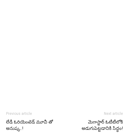
Previous article
Next article
లేడీ ఓరియెంటెడ్ మూవీ తో
మెగాస్టార్ ఓటీటీలోకి
అనుష్క..!
అడుగుపెట్టడానికి సిద్ధం!