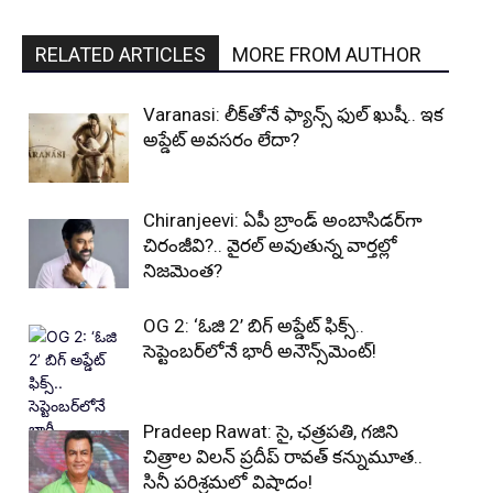
RELATED ARTICLES
MORE FROM AUTHOR
Varanasi: లీక్‌తోనే ఫ్యాన్స్ ఫుల్ ఖుషీ.. ఇక
అప్డేట్ అవసరం లేదా?
Chiranjeevi: ఏపీ బ్రాండ్ అంబాసిడర్‌గా
చిరంజీవి?.. వైరల్ అవుతున్న వార్తల్లో
నిజమెంత?
OG 2: ‘ఓజి 2’ బిగ్ అప్డేట్ ఫిక్స్..
సెప్టెంబర్‌లోనే భారీ అనౌన్స్‌మెంట్!
Pradeep Rawat: సై, ఛత్రపతి, గజిని
చిత్రాల విలన్ ప్రదీప్ రావత్ కన్నుమూత..
సినీ పరిశ్రమలో విషాదం!