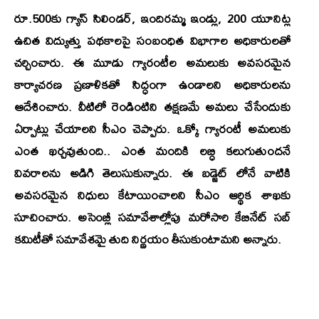
రూ.500కు గ్యాస్ సిలిండర్, ఇందిరమ్మ ఇండ్లు, 200 యూనిట్ల
ఉచిత విద్యుత్తు పథకాలపై సంబంధిత విభాగాల అధికారులతో
చర్చించారు. ఈ మూడు గ్యారంటీల అమలుకు అవసరమైన
కార్యాచరణ ప్రణాళికతో సిద్ధంగా ఉండాలని అధికారులను
ఆదేశించారు. వీటిలో రెండింటిని తక్షణమే అమలు చేసేందుకు
ఏర్పాట్లు చేయాలని సీఎం చెప్పారు. ఒక్కో గ్యారంటీ అమలుకు
ఎంత ఖర్చవుతుంది.. ఎంత మందికి లబ్ధి కలుగుతుందనే
వివరాలను అడిగి తెలుసుకున్నారు. ఈ బడ్జెట్ లోనే వాటికి
అవసరమైన నిధులు కేటాయించాలని సీఎం ఆర్థిక శాఖకు
సూచించారు. అసెంబ్లీ సమావేశాల్లోపు మరోసారి కేబినేట్ సబ్
కమిటీతో సమావేశమై తుది నిర్ణయం తీసుకుంటామని అన్నారు.