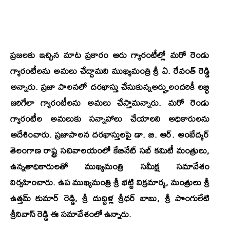
ప్రజలకు ఇచ్చిన మాట ప్రకారం ఆరు గ్యారంటీల్లో మరో రెండు
గ్యారంటీలను అమలు చేద్దామని ముఖ్యమంత్రి శ్రీ ఏ. రేవంత్ రెడ్డి
అన్నారు. ప్రజా పాలనలో దరఖాస్తు చేసుకున్నఅర్హులందరికీ లబ్ధి
జరిగేలా గ్యారంటీలను అమలు చేస్తామన్నారు. మరో రెండు
గ్యారంటీల అమలుకు సన్నాహాలు చేయాలని అధికారులను
ఆదేశించారు. ప్రజాపాలన దరఖాస్తులపై డా. బి. ఆర్. అంబేద్కర్
తెలంగాణ రాష్ట్ర సచివాలయంలో కేబినేట్ సబ్ కమిటీ మంత్రులు,
ఉన్నతాధికారులతో ముఖ్యమంత్రి సమీక్ష సమావేశం
నిర్వహించారు. ఉప ముఖ్యమంత్రి శ్రీ భట్టి విక్రమార్క, మంత్రులు శ్రీ
ఉత్తమ్ కుమార్ రెడ్డి, శ్రీ దుద్దిళ్ల శ్రీధర్ బాబు, శ్రీ పొంగులేటి
శ్రీనివాస్ రెడ్డి ఈ సమావేశంలో ఉన్నారు.