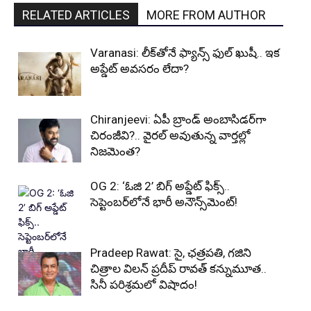
RELATED ARTICLES
MORE FROM AUTHOR
Varanasi: లీక్‌తోనే ఫ్యాన్స్ ఫుల్ ఖుషీ.. ఇక
అప్డేట్ అవసరం లేదా?
Chiranjeevi: ఏపీ బ్రాండ్ అంబాసిడర్‌గా
చిరంజీవి?.. వైరల్ అవుతున్న వార్తల్లో
నిజమెంత?
OG 2: ‘ఓజి 2’ బిగ్ అప్డేట్ ఫిక్స్..
సెప్టెంబర్‌లోనే భారీ అనౌన్స్‌మెంట్!
Pradeep Rawat: సై, ఛత్రపతి, గజిని
చిత్రాల విలన్ ప్రదీప్ రావత్ కన్నుమూత..
సినీ పరిశ్రమలో విషాదం!