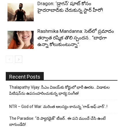
Dragon: ‘డ్రాగన్’ షూట్ కోసం
హైదరాబాద్‌కు చేరుకున్న స్టార్ హీరో!
Rashmika Mandanna: సెట్‌లో ప్రమాదం
తర్వాత రష్మిక తొలి స్పందన.. “బాధగా
ఉన్నా కోలుకుంటున్నా”.
Recent Posts
Thalapathy Vijay: సీఎం విజయ్‌కు కోర్టులో భారీ ఊరట.. విడాకుల
పిటిషన్‌ను ఉపసంహరించుకున్న భార్య సంగీత!
NTR – God of War: మరింత ఆలస్యం కానున్న ‘గాడ్ ఆఫ్ వార్’..!
The Paradise: “ది ప్యారడైజ్” టీజర్.. ఈ పని ముందే చేసి ఉంటే
బాగుండేది!