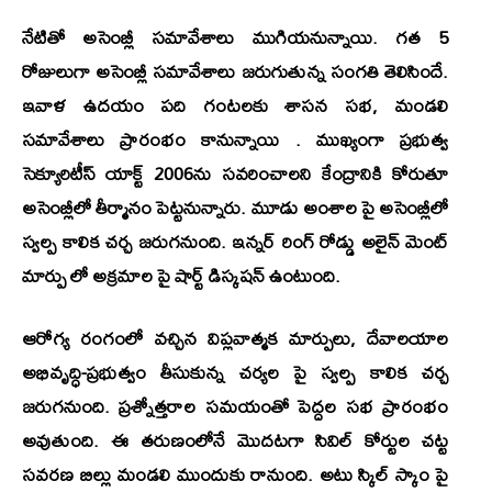
నేటితో అసెంబ్లీ సమావేశాలు ముగియనున్నాయి. గత 5
రోజులుగా అసెంబ్లీ సమావేశాలు జరుగుతున్న సంగతి తెలిసిందే.
ఇవాళ ఉదయం పది గంటలకు శాసన సభ, మండలి
సమావేశాలు ప్రారంభం కానున్నాయి . ముఖ్యంగా ప్రభుత్వ
సెక్యూరిటీస్ యాక్ట్ 2006ను సవరించాలని కేంద్రానికి కోరుతూ
అసెంబ్లీలో తీర్మానం పెట్టనున్నారు. మూడు అంశాల పై అసెంబ్లీలో
స్వల్ప కాలిక చర్చ జరుగనుంది. ఇన్నర్ రింగ్ రోడ్డు అలైన్ మెంట్
మార్పు లో అక్రమాల పై షార్ట్ డిస్కషన్ ఉంటుంది.
ఆరోగ్య రంగంలో వచ్చిన విప్లవాత్మక మార్పులు, దేవాలయాల
అభివృద్ధి-ప్రభుత్వం తీసుకున్న చర్యల పై స్వల్ప కాలిక చర్చ
జరుగనుంది. ప్రశ్నోత్తరాల సమయంతో పెద్దల సభ ప్రారంభం
అవుతుంది. ఈ తరుణంలోనే మొదటగా సివిల్ కోర్టుల చట్ట
సవరణ బిల్లు మండలి ముందుకు రానుంది. అటు స్కిల్ స్కాం పై