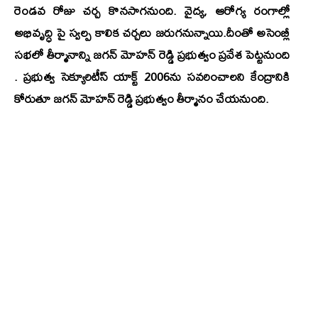
రెండవ రోజు చర్చ కొనసాగనుంది. వైద్య, ఆరోగ్య రంగాల్లో
అభివృద్ధి పై స్వల్ప కాలిక చర్చలు జరుగనున్నాయి.దీంతో అసెంబ్లీ
సభలో తీర్మానాన్ని జగన్‌ మోహన్‌ రెడ్డి ప్రభుత్వం ప్రవేశ పెట్టనుంది
. ప్రభుత్వ సెక్యూరిటీస్ యాక్ట్ 2006ను సవరించాలని కేంద్రానికి
కోరుతూ జగన్‌ మోహన్‌ రెడ్డి ప్రభుత్వం తీర్మానం చేయనుంది.