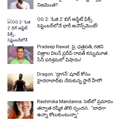
నిజమెంత?
OG 2: ‘ఓజి 2’ బిగ్ అప్డేట్ ఫిక్స్..
సెప్టెంబర్‌లోనే భారీ అనౌన్స్‌మెంట్!
Pradeep Rawat: సై, ఛత్రపతి, గజిని
చిత్రాల విలన్ ప్రదీప్ రావత్ కన్నుమూత..
సినీ పరిశ్రమలో విషాదం!
Dragon: ‘డ్రాగన్’ షూట్ కోసం
హైదరాబాద్‌కు చేరుకున్న స్టార్ హీరో!
Rashmika Mandanna: సెట్‌లో ప్రమాదం
తర్వాత రష్మిక తొలి స్పందన.. “బాధగా
ఉన్నా కోలుకుంటున్నా”.