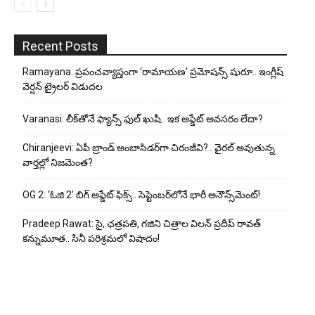
Recent Posts
Ramayana: ప్రపంచవ్యాప్తంగా ‘రామాయణ’ ప్రమోషన్స్ షురూ.. ఇంగ్లీష్
వెర్షన్ ట్రైలర్ విడుదల
Varanasi: లీక్‌తోనే ఫ్యాన్స్ ఫుల్ ఖుషీ.. ఇక అప్డేట్ అవసరం లేదా?
Chiranjeevi: ఏపీ బ్రాండ్ అంబాసిడర్‌గా చిరంజీవి?.. వైరల్ అవుతున్న
వార్తల్లో నిజమెంత?
OG 2: ‘ఓజి 2’ బిగ్ అప్డేట్ ఫిక్స్.. సెప్టెంబర్‌లోనే భారీ అనౌన్స్‌మెంట్!
Pradeep Rawat: సై, ఛత్రపతి, గజిని చిత్రాల విలన్ ప్రదీప్ రావత్
కన్నుమూత.. సినీ పరిశ్రమలో విషాదం!