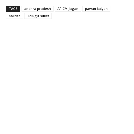
TAGS
andhra pradesh
AP CM Jagan
pawan kalyan
politics
Telugu Bullet