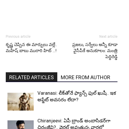
Previous article
Next article
కృష్ణ చెప్పిన ఈ మార్పులు వల్లే..
ప్రజలు, సర్వేలు అన్నీ కూడా
మహేష్ బాబు మురారి హిట్ …!
వైసీపీకే అనుకూలం: మంత్రి
పెద్దిరెడ్డి
RELATED ARTICLES
MORE FROM AUTHOR
Varanasi: లీక్‌తోనే ఫ్యాన్స్ ఫుల్ ఖుషీ.. ఇక
అప్డేట్ అవసరం లేదా?
Chiranjeevi: ఏపీ బ్రాండ్ అంబాసిడర్‌గా
చిరంజీవి?.. వైరల్ అవుతున్న వార్తల్లో