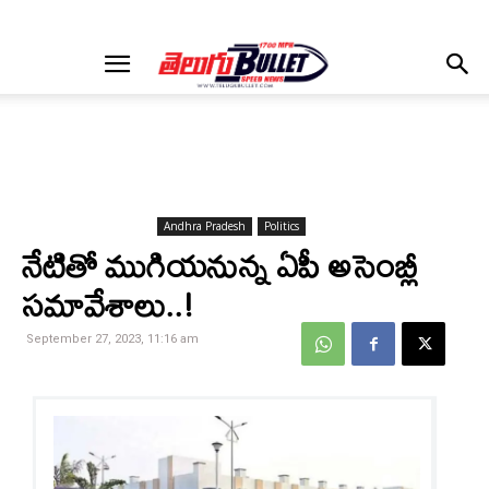
Andhra Pradesh
Politics
నేటితో ముగియనున్న ఏపీ అసెంబ్లీ
సమావేశాలు..!
September 27, 2023, 11:16 am