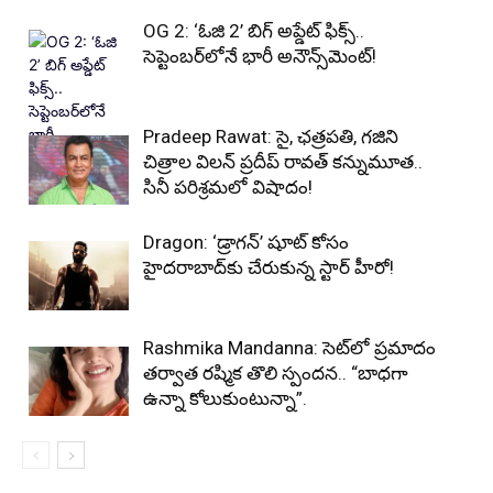
OG 2: ‘ఓజి 2’ బిగ్ అప్డేట్ ఫిక్స్..
సెప్టెంబర్‌లోనే భారీ అనౌన్స్‌మెంట్!
Pradeep Rawat: సై, ఛత్రపతి, గజిని
చిత్రాల విలన్ ప్రదీప్ రావత్ కన్నుమూత..
సినీ పరిశ్రమలో విషాదం!
Dragon: ‘డ్రాగన్’ షూట్ కోసం
హైదరాబాద్‌కు చేరుకున్న స్టార్ హీరో!
Rashmika Mandanna: సెట్‌లో ప్రమాదం
తర్వాత రష్మిక తొలి స్పందన.. “బాధగా
ఉన్నా కోలుకుంటున్నా”.