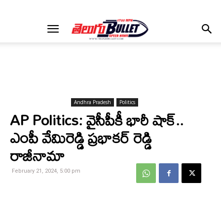
Andhra Pradesh
Politics
AP Politics: వైసీపీకీ భారీ షాక్..
ఎంపీ వేమిరెడ్డి ప్రభాకర్ రెడ్డి
రాజీనామా
February 21, 2024, 5:00 pm