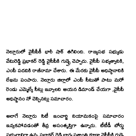
నెల్లూరులో వైసీపీకీ భారీ షాక్ తగిలింది. రాజ్యసభ సభ్యుడు
వేమిరెడ్డి ప్రభాకర్ రెడ్డి వైసీపీకి గుడ్బై చెప్పారు. వైసీపీ సభ్యత్వానికి,
ఎంపీ పదవికి రాజీనామా చేశారు. ఈ మేరకు వైసీపీ అధిష్ఠానానికి
లేఖను పంపారు. నెల్లూరు జిల్లాలో ఎంపీ సీటుతో పాటు మరో
రెండు ఎమ్మెల్యే సీట్లు ఇవ్వాలని ఆయన డిమాండ్ చేయగా ,వైసీపీ
అధిష్టానం నో చెప్పినట్లు సమాచారం.
అలాగే నెల్లూరు సిటీ ఇంచార్జి నియామకంపై సమాచారం
ఇవ్వకపోవడంతో తీవ్ర అసంతృప్తిగా ఉన్నారు. టీటీడీ బోర్డు
సభ్యురాలిగా ఉన్న ప్రభాకర్ రెడ్డి భార్య ప్రశాంతి కూడా వైసీపీకి గుడ్బై