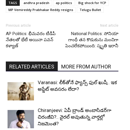
TAGS
andhra pradesh
ap politics
Big shock for YCP
MP Vemireddy Prabhakar Reddy resigns
Telugu Bullet
Previous article
Next article
AP Politics: భీమవరం టీడీపీ
National Politics: సోనియా
నేతలతో భేటీ అయినా పవన్
గాంధీ తన కొడుకును మంచిగా
కళ్యాణ్
పెంచలేకపోయింది: స్మృతి ఇరానీ
RELATED ARTICLES
MORE FROM AUTHOR
Varanasi: లీక్‌తోనే ఫ్యాన్స్ ఫుల్ ఖుషీ.. ఇక
అప్డేట్ అవసరం లేదా?
Chiranjeevi: ఏపీ బ్రాండ్ అంబాసిడర్‌గా
చిరంజీవి?.. వైరల్ అవుతున్న వార్తల్లో
నిజమెంత?