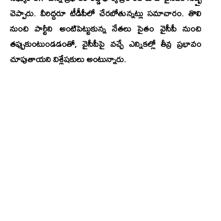
చెప్పారు. వీరిద్దరూ టీడీపీలో చేరబోతున్నట్లు సమాచారం. తొలి
నుంచి పార్టీని అంటిపెట్టుకున్న నేతలు సైతం వైసీపీ నుంచి
తప్పుకుంటుండడంతో, వైసీపీపై వచ్చే ఎన్నికల్లో తీవ్ర ప్రభావం
చూపుతాయని విశ్లేషకులు అంటున్నారు.