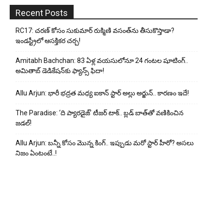
Recent Posts
RC17: చరణ్ కోసం సుకుమార్ రుక్మిణి వసంత్‌ను తీసుకొస్తాడా?
ఇండస్ట్రీలో ఆసక్తికర చర్చ!
Amitabh Bachchan: 83 ఏళ్ల వయసులోనూ 24 గంటల షూటింగ్..
అమితాబ్ డెడికేషన్‌కు ఫ్యాన్స్ ఫిదా!
Allu Arjun: భారీ భద్రత మధ్య ఐకాన్ స్టార్ అల్లు అర్జున్.. కారణం ఇదే!
The Paradise: ‘ది ప్యారడైజ్’ టీజర్ టాక్.. బ్లడ్ బాత్‌తో వణికించిన
జడల్!
Allu Arjun: బన్నీ కోసం మొన్న కింగ్.. ఇప్పుడు మరో స్టార్ హీరో? అసలు
నిజం ఏంటంటే..!