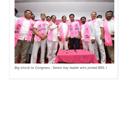
Big shock to Congress.. Senior key leader who joined BRS..!