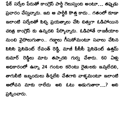
ఫేక్ సర్వేల పేరుతో కాంగ్రెస్ పార్టీ గెలుస్తుంది అంటూ… తప్పుడు
ప్రచారం చేస్తున్నారు. ఇది ఆ పార్టీకి కొత్త కాదు.. గతంలో కూడా
ఇలాంటి సర్వేలతో పిచ్చి ప్రయత్నాలు చేసి చిత్తుగా ఓడిపోయిన
చరిత్ర కాంగ్రెస్ కు ఉన్నదని పేర్కొన్నారు. ఓడిపోతే రాజకీయాల
నుంచి వైదొలుగుతాం.. గడ్డాలు గీసుకోమంటూ సవాలు చేసిన
పిసిసి ప్రెసిడెంట్ రేవంత్ రెడ్డి, మాజీ పీసీసీ ప్రెసిడెంట్ ఉత్తమ్
కుమార్ రెడ్డిలు మాట తప్పారని గుర్తు చేశారు. 60 ఏళ్లు
అధికారంలో ఉన్నా 24 గంటల కరెంటు రైతులకు ఇవ్వలేదని,
తాగునీటి ఇబ్బందులు తీర్చలేని చేతగాని వాళ్ళమంటూ ఇలాంటి
ఆలోచన మాకు రాలేదు అని ఓటు అడుగుతారా…? అని
ప్రశ్నించారు.