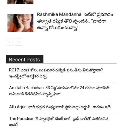
Rashmika Mandanna: సెట్‌లో ప్రమాదం
తర్వాత రష్మిక తొలి స్పందన.. “బాధగా
ఉన్నా కోలుకుంటున్నా”.
Recent Posts
RC17: చరణ్ కోసం సుకుమార్ రుక్మిణి వసంత్‌ను తీసుకొస్తాడా?
ఇండస్ట్రీలో ఆసక్తికర చర్చ!
Amitabh Bachchan: 83 ఏళ్ల వయసులోనూ 24 గంటల షూటింగ్..
అమితాబ్ డెడికేషన్‌కు ఫ్యాన్స్ ఫిదా!
Allu Arjun: భారీ భద్రత మధ్య ఐకాన్ స్టార్ అల్లు అర్జున్.. కారణం ఇదే!
The Paradise: ‘ది ప్యారడైజ్’ టీజర్ టాక్.. బ్లడ్ బాత్‌తో వణికించిన
జడల్!