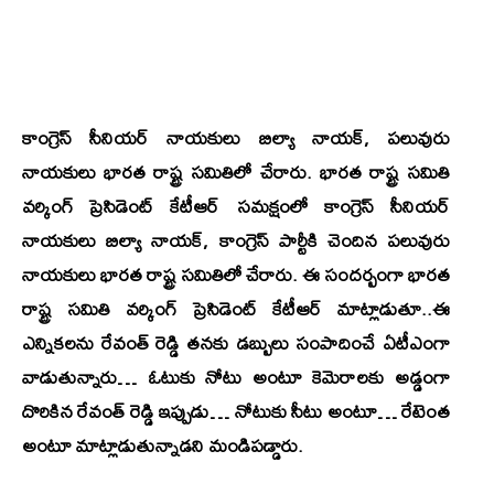
కాంగ్రెస్ సీనియర్ నాయకులు బిల్యా నాయక్, పలువురు
నాయకులు భారత రాష్ట్ర సమితిలో చేరారు. భారత రాష్ట్ర సమితి
వర్కింగ్ ప్రెసిడెంట్ కేటీఆర్ సమక్షంలో కాంగ్రెస్ సీనియర్
నాయకులు బిల్యా నాయక్, కాంగ్రెస్ పార్టీకి చెందిన పలువురు
నాయకులు భారత రాష్ట్ర సమితిలో చేరారు. ఈ సందర్బంగా భారత
రాష్ట్ర సమితి వర్కింగ్ ప్రెసిడెంట్ కేటీఆర్ మాట్లాడుతూ..ఈ
ఎన్నికలను రేవంత్ రెడ్డి తనకు డబ్బులు సంపాదించే ఏటీఎంగా
వాడుతున్నారు… ఓటుకు నోటు అంటూ కెమెరాలకు అడ్డంగా
దొరికిన రేవంత్ రెడ్డి ఇప్పుడు… నోటుకు సీటు అంటూ… రేటెంత
అంటూ మాట్లాడుతున్నాడని మండిపడ్డారు.