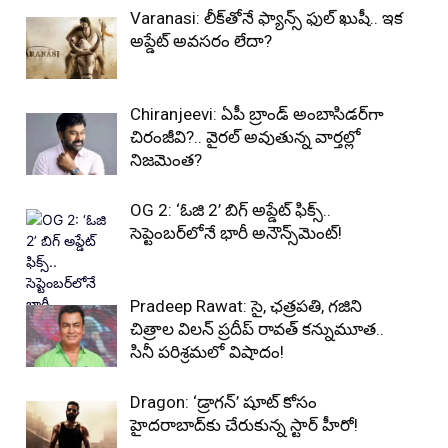
Varanasi: లీక్‌తోనే ఫ్యాన్స్ ఫుల్ ఖుషీ.. ఇక
అప్డేట్ అవసరం లేదా?
Chiranjeevi: ఏపీ బ్రాండ్ అంబాసిడర్‌గా
చిరంజీవి?.. వైరల్ అవుతున్న వార్తల్లో
నిజమెంత?
OG 2: ‘ఓజి 2’ బిగ్ అప్డేట్ ఫిక్స్..
సెప్టెంబర్‌లోనే భారీ అనౌన్స్‌మెంట్!
Pradeep Rawat: సై, ఛత్రపతి, గజిని
చిత్రాల విలన్ ప్రదీప్ రావత్ కన్నుమూత..
సినీ పరిశ్రమలో విషాదం!
Dragon: ‘డ్రాగన్’ షూట్ కోసం
హైదరాబాద్‌కు చేరుకున్న స్టార్ హీరో!