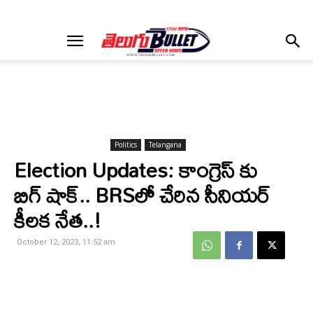
Politics
Telangana
Election Updates: కాంగ్రెస్ కు
బిగ్ షాక్.. BRSలో చేరిన సీనియర్
కీలక నేత..!
October 12, 2023, 11:52 am