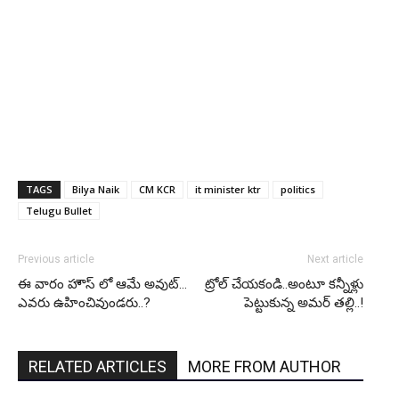
TAGS
Bilya Naik
CM KCR
it minister ktr
politics
Telugu Bullet
Previous article
Next article
ఈ వారం హౌస్ లో ఆమే అవుట్…
ట్రోల్ చేయకండి..అంటూ కన్నీళ్లు
ఎవరు ఉహించివుండరు..?
పెట్టుకున్న అమర్ తల్లి..!
RELATED ARTICLES
MORE FROM AUTHOR