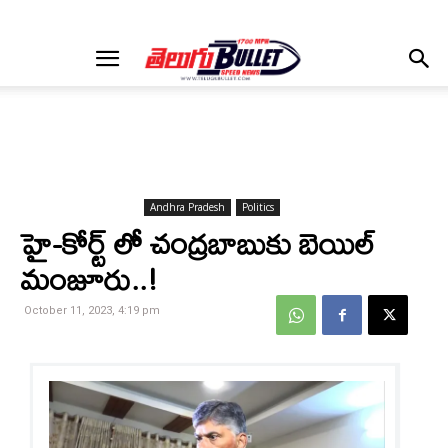
Andhra Pradesh
Politics
హై-కోర్ట్ లో చంద్రబాబుకు బెయిల్
మంజూరు..!
October 11, 2023, 4:19 pm