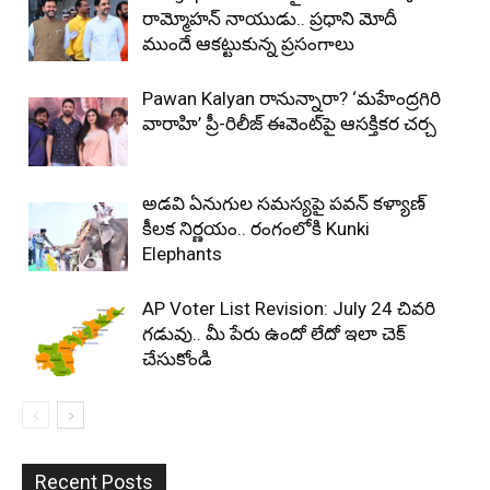
రామ్మోహన్ నాయుడు.. ప్రధాని మోదీ
ముందే ఆకట్టుకున్న ప్రసంగాలు
Pawan Kalyan రానున్నారా? ‘మహేంద్రగిరి
వారాహి’ ప్రీ-రిలీజ్ ఈవెంట్‌పై ఆసక్తికర చర్చ
అడవి ఏనుగుల సమస్యపై పవన్ కళ్యాణ్
కీలక నిర్ణయం.. రంగంలోకి Kunki
Elephants
AP Voter List Revision: July 24 చివరి
గడువు.. మీ పేరు ఉందో లేదో ఇలా చెక్
చేసుకోండి
Recent Posts