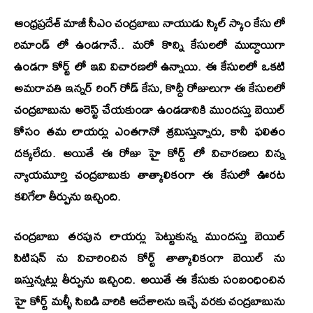
ఆంధ్రప్రదేశ్ మాజీ సీఎం చంద్రబాబు నాయుడు స్కిల్ స్కాం కేసు లో
రిమాండ్ లో ఉండగానే.. మరో కొన్ని కేసులలో ముద్దాయిగా
ఉండగా కోర్ట్ లో ఇవి విచారణలో ఉన్నాయి. ఈ కేసులలో ఒకటి
అమరావతి ఇన్నర్ రింగ్ రోడ్ కేసు, కొద్దీ రోజులుగా ఈ కేసులలో
చంద్రబాబును అరెస్ట్ చేయకుండా ఉండడానికి ముందస్తు బెయిల్
కోసం తమ లాయర్లు ఎంతగానో శ్రమిస్తున్నారు, కానీ ఫలితం
దక్కలేదు. అయితే ఈ రోజు హై కోర్ట్ లో విచారణలు విన్న
న్యాయమూర్తి చంద్రబాబుకు తాత్కాలికంగా ఈ కేసులో ఊరట
కలిగేలా తీర్పును ఇచ్చింది.
చంద్రబాబు తరపున లాయర్లు పెట్టుకున్న ముందస్తు బెయిల్
పిటిషన్ ను విచారించిన కోర్ట్ తాత్కాలికంగా బెయిల్ ను
ఇస్తున్నట్లు తీర్పును ఇచ్చింది. అయితే ఈ కేసుకు సంబంధించిన
హై కోర్ట్ మళ్ళీ సిఐడి వారికి ఆదేశాలను ఇచ్చే వరకు చంద్రబాబును