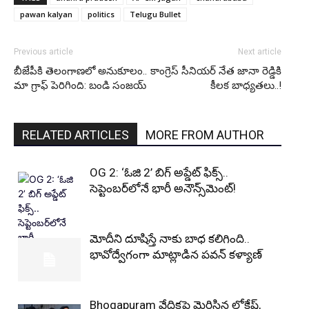
pawan kalyan
politics
Telugu Bullet
Previous article
Next article
బీజేపీకి తెలంగాణలో అనుకూలం..
కాంగ్రెస్ సీనియర్ నేత జానా రెడ్డికి
మా గ్రాఫ్ పెరిగింది: బండి సంజయ్
కీలక బాధ్యతలు..!
RELATED ARTICLES
MORE FROM AUTHOR
OG 2: ‘ఓజి 2’ బిగ్ అప్డేట్ ఫిక్స్..
సెప్టెంబర్‌లోనే భారీ అనౌన్స్‌మెంట్!
మోదీని దూషిస్తే నాకు బాధ కలిగింది..
భావోద్వేగంగా మాట్లాడిన పవన్ కళ్యాణ్
Bhogapuram వేదికపై మెరిసిన లోకేష్,