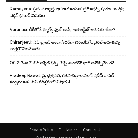
Ramayana: ప్రపంచవ్యాప్తంగా ‘రామాయణ’ ప్రమోషన్స్ షురూ.. ఇంగ్లీష్
వెర్షన్ ట్రైలర్ విడుదల
Varanasi: లీక్‌తోనే ఫ్యాన్స్ ఫుల్ ఖుషీ.. ఇక అప్డేట్ అవసరం లేదా?
Chiranjeevi: ఏపీ బ్రాండ్ అంబాసిడర్‌గా చిరంజీవి?.. వైరల్ అవుతున్న
వార్తల్లో నిజమెంత?
OG 2: ‘ఓజి 2’ బిగ్ అప్డేట్ ఫిక్స్.. సెప్టెంబర్‌లోనే భారీ అనౌన్స్‌మెంట్!
Pradeep Rawat: సై, ఛత్రపతి, గజిని చిత్రాల విలన్ ప్రదీప్ రావత్
కన్నుమూత.. సినీ పరిశ్రమలో విషాదం!
Privacy Policy
Disclaimer
Contact Us