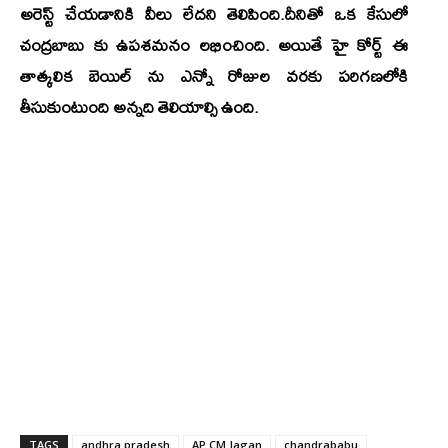
అరెస్ట్ చేయడానికి వీలు లేదని తెలిపింది.దీనితో ఒక కేసులో
చంద్రబాబు కు ఉపశమనం లభించింది. అయితే హై కోర్ట్ ఈ
తాత్కలిక బెయిల్ ను ఎన్నో రోజుల వరకు పరిగణలోకి
తీసుకుంటుంది అన్నది తెలియాల్సి ఉంది.
TAGS
andhra pradesh
AP CM Jagan
chandrababu