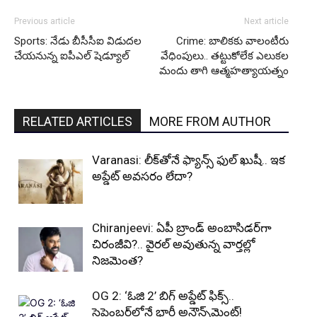
Previous article
Next article
Sports: నేడు బీసీసీఐ విడుదల
Crime: బాలికకు వాలంటీరు
చేయనున్న ఐపీఎల్ షెడ్యూల్
వేధింపులు.. తట్టుకోలేక ఎలుకల
మందు తాగి ఆత్మహత్యాయత్నం
RELATED ARTICLES
MORE FROM AUTHOR
Varanasi: లీక్‌తోనే ఫ్యాన్స్ ఫుల్ ఖుషీ.. ఇక
అప్డేట్ అవసరం లేదా?
Chiranjeevi: ఏపీ బ్రాండ్ అంబాసిడర్‌గా
చిరంజీవి?.. వైరల్ అవుతున్న వార్తల్లో
నిజమెంత?
OG 2: ‘ఓజి 2’ బిగ్ అప్డేట్ ఫిక్స్..
సెప్టెంబర్‌లోనే భారీ అనౌన్స్‌మెంట్!