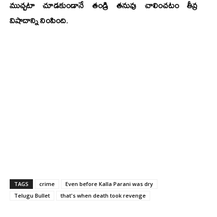
ముచ్చటా చూడకుండానే తండ్రి తనువు చాలించటం తీవ్ర
విషాదాన్ని నింపింది.
TAGS
crime
Even before Kalla Parani was dry
Telugu Bullet
that's when death took revenge