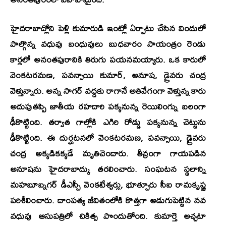
హైదరాబాద్లోని పెళ్లి కుమారుడి ఇంట్లో ఏర్పాటు చేసిన విందులో
పాల్గొన్న వధువు బంధువులు బుధవారం సాయంత్రం రెండు
కార్లలో అనంతపురానికి తిరుగు పయనమయ్యారు. ఒక కారులో
వెంకటరమణ, పవన్సాయి కుమార్, అనూష, డ్రైవరు చంద్ర
వెళ్తున్నారు. అన్న సాగర్ వద్దకు రాగానే అతివేగంగా వెళ్తున్న కారు
అదుపుతప్పి జాతీయ రహదారి పక్కనున్న రెయిలింగ్ను బలంగా
ఢీకొట్టింది. తర్వాత గాల్లోకి ఎగిరి రోడ్డు పక్కనున్న చెట్టును
ఢీకొట్టింది. ఈ దుర్ఘటనలో వెంకటరమణ, పవన్సాయి, డ్రైవరు
చంద్ర అక్కడికక్కడే మృతిచెందారు. తీవ్రంగా గాయపడిన
అనూషను హైదరాబాద్కు తరలించారు. సంఘటన స్థలాన్ని
మహబూబ్నగర్ డీఎస్పీ వెంకటేశ్వర్లు, భూత్పూరు సీఐ రామకృష్ణ
పరిశీలించారు. దాంపత్య జీవితంలోకి కొత్తగా అడుగుపెట్టిన నవ
వధువు ఆసుపత్రిలో చికిత్స పొందుతోంది. కుమార్తె అచ్చటా