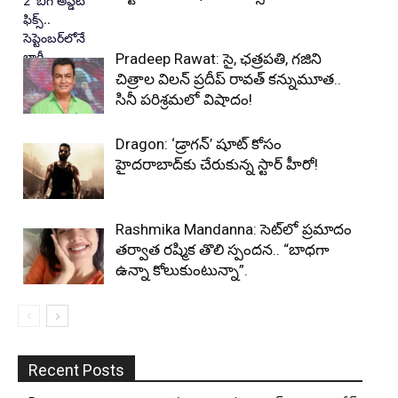
Pradeep Rawat: సై, ఛత్రపతి, గజిని
చిత్రాల విలన్ ప్రదీప్ రావత్ కన్నుమూత..
సినీ పరిశ్రమలో విషాదం!
Dragon: ‘డ్రాగన్’ షూట్ కోసం
హైదరాబాద్‌కు చేరుకున్న స్టార్ హీరో!
Rashmika Mandanna: సెట్‌లో ప్రమాదం
తర్వాత రష్మిక తొలి స్పందన.. “బాధగా
ఉన్నా కోలుకుంటున్నా”.
Recent Posts