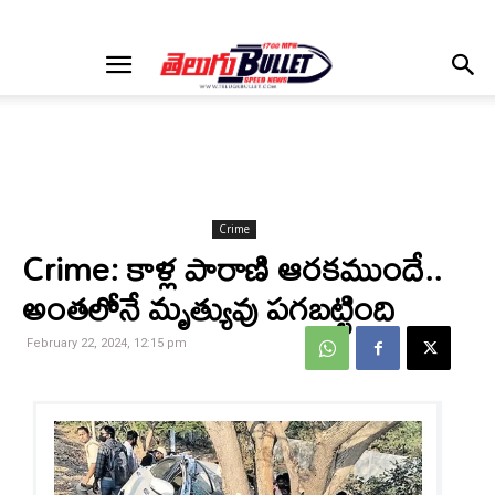
Crime
Crime: కాళ్ల పారాణి ఆరకముందే..
అంతలోనే మృత్యువు పగబట్టింది
February 22, 2024, 12:15 pm