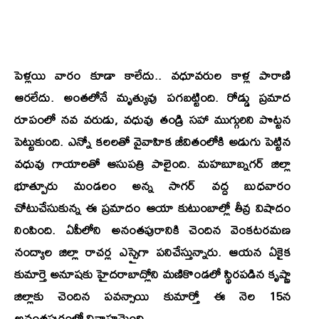
పెళ్లయి వారం కూడా కాలేదు.. వధూవరుల కాళ్ల పారాణి
ఆరలేదు. అంతలోనే మృత్యువు పగబట్టింది. రోడ్డు ప్రమాద
రూపంలో నవ వరుడు, వధువు తండ్రి సహా ముగ్గురిని పొట్టన
పెట్టుకుంది. ఎన్నో కలలతో వైవాహిక జీవితంలోకి అడుగు పెట్టిన
వధువు గాయాలతో ఆసుపత్రి పాలైంది. మహబూబ్నగర్ జిల్లా
భూత్పూరు మండలం అన్న సాగర్ వద్ద బుధవారం
చోటుచేసుకున్న ఈ ప్రమాదం ఆయా కుటుంబాల్లో తీవ్ర విషాదం
నింపింది. ఏపీలోని అనంతపురానికి చెందిన వెంకటరమణ
నంద్యాల జిల్లా రాచర్ల ఎస్సైగా పనిచేస్తున్నారు. ఆయన ఏకైక
కుమార్తె అనూషకు హైదరాబాద్లోని మణికొండలో స్థిరపడిన కృష్ణా
జిల్లాకు చెందిన పవన్సాయి కుమార్తో ఈ నెల 15న
అనంతపురంలో వివాహమైంది.