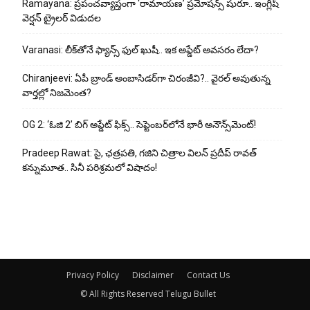
Ramayana: ప్రపంచవ్యాప్తంగా ‘రామాయణ’ ప్రమోషన్స్ షురూ.. ఇంగ్లీష్
వెర్షన్ ట్రైలర్ విడుదల
Varanasi: లీక్‌తోనే ఫ్యాన్స్ ఫుల్ ఖుషీ.. ఇక అప్డేట్ అవసరం లేదా?
Chiranjeevi: ఏపీ బ్రాండ్ అంబాసిడర్‌గా చిరంజీవి?.. వైరల్ అవుతున్న
వార్తల్లో నిజమెంత?
OG 2: ‘ఓజి 2’ బిగ్ అప్డేట్ ఫిక్స్.. సెప్టెంబర్‌లోనే భారీ అనౌన్స్‌మెంట్!
Pradeep Rawat: సై, ఛత్రపతి, గజిని చిత్రాల విలన్ ప్రదీప్ రావత్
కన్నుమూత.. సినీ పరిశ్రమలో విషాదం!
Privacy Policy
Disclaimer
Contact Us
© All Rights Reserved Telugu Bullet