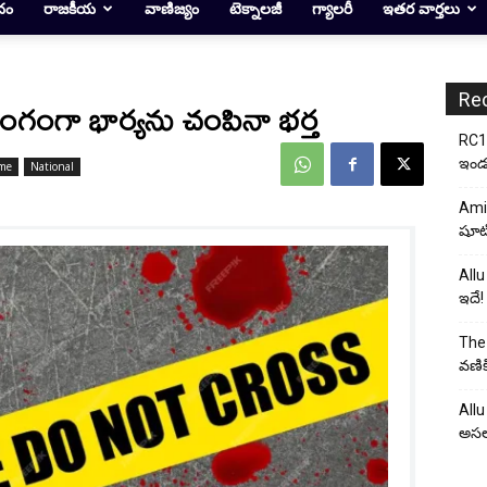
దం
రాజకీయ
వాణిజ్యం
టెక్నాలజీ
గ్యాలరీ
ఇతర వార్తలు
Re
గంగా భార్యను చంపినా భర్త
RC17
ఇండస్
me
National
Ami
షూటి
Allu
ఇదే!
The 
వణిక
Allu
అసల