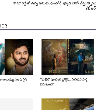
కామారెడ్డితో ఉన్న అనుబంధంతోనే ఇక్కడ పోటీ చేస్తున్నారు:
కేటీఆర్
HOR
ోసం బాలయ్య నుండి గ్రీన్
“‘కుబేర’ షూటింగ్ ప్రోగ్రెస్.. మిగిలిన పార్ట్
ఏమిటంటే!”