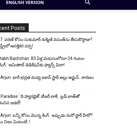
ENGLISH VERSION
cent Posts
: చరణ్ కోసం సుకుమార్ రుక్మిణి వసంత్‌ను తీసుకొస్తాడా?
ట్రీలో ఆసక్తికర చర్చ!
tabh Bachchan: 83 ఏళ్ల వయసులోనూ 24 గంటల
ంగ్.. అమితాబ్ డెడికేషన్‌కు ఫ్యాన్స్ ఫిదా!
 Arjun: భారీ భద్రత మధ్య ఐకాన్ స్టార్ అల్లు అర్జున్.. కారణం
Paradise: ‘ది ప్యారడైజ్’ టీజర్ టాక్.. బ్లడ్ బాత్‌తో
ించిన జడల్!
 Arjun: బన్నీ కోసం మొన్న కింగ్.. ఇప్పుడు మరో స్టార్ హీరో?
ు నిజం ఏంటంటే..!