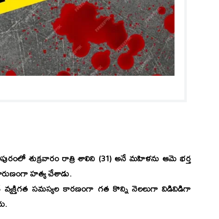
ురంలో శుక్రవారం రాత్రి శాలిని (31) అనే మహిళను ఆమె భర్త
దారుణంగా హత్య చేశాడు.
్యక్తిగత సమస్యల కారణంగా గత కొన్ని నెలలుగా విడివిడిగా
రు.