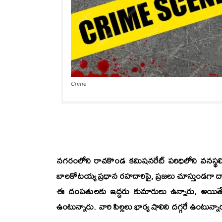
Crime
నగరంలోని రాచకొండ కమిషనరేట్‌ పరిధిలోని వనస్థలిప
బాలకోటయ్య ప్రధాన రహదారిపై, ప్రజలు చూస్తుండగా 
ఈ దంపతులకు ఇద్దరు కుమారులు ఉన్నారు, అయితే వ
ఉంటున్నారు. వారి పిల్లలు భార్య షాలిని దగ్గరే ఉంటున్నా