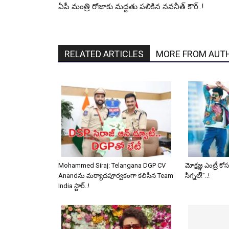
ఏపీ మంత్రి రోజాకు మద్దతు పలికిన నవనీత్ కౌర్..!
RELATED ARTICLES
MORE FROM AUT
Mohammed Siraj: Telangana DGP CV
మోక్షజ్ఞ ఎంట్రీ క
Anand‌ను మర్యాదపూర్వకంగా కలిసిన Team
సిగ్నల్!”..!
India స్టార్..!