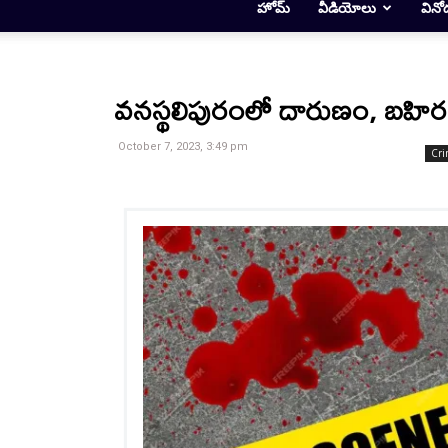
హోమ్
వీడియోలు
వినో
వనస్థలిపురంలో దారుణం, బహిరం
October 7, 2023, 3:49 pm
Cri