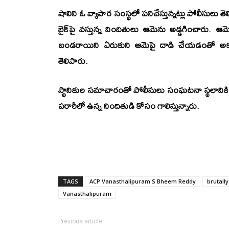
షాలిని ఓ వ్యాపార సంస్థలో పనిచేస్తున్నట్లు పోలీసులు త
బైక్‌పై వస్తున్న నిందితులు ఆమెను అడ్డగించారు. ఆమ
బండరాయిని ఏరుకుని ఆమెపై దాడి చేయడంతో అక్కడికక్
తెలిపారు.
స్థానికుల సమాచారంతో పోలీసులు సంఘటనా స్థలానికి చ
పరారీలో ఉన్న నిందితుడి కోసం గాలిస్తున్నారు.
TAGS
ACP Vanasthalipuram S Bheem Reddy
brutall
Vanasthalipuram
Previous article