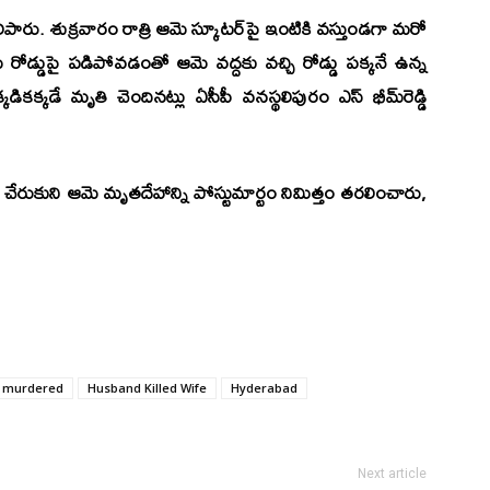
ెలిపారు. శుక్రవారం రాత్రి ఆమె స్కూటర్‌పై ఇంటికి వస్తుండగా మరో
ె రోడ్డుపై పడిపోవడంతో ఆమె వద్దకు వచ్చి రోడ్డు పక్కనే ఉన్న
కడే మృతి చెందినట్లు ఏసీపీ వనస్థలిపురం ఎస్‌ భీమ్‌రెడ్డి
ేరుకుని ఆమె మృతదేహాన్ని పోస్టుమార్టం నిమిత్తం తరలించారు,
y murdered
Husband Killed Wife
Hyderabad
Next article