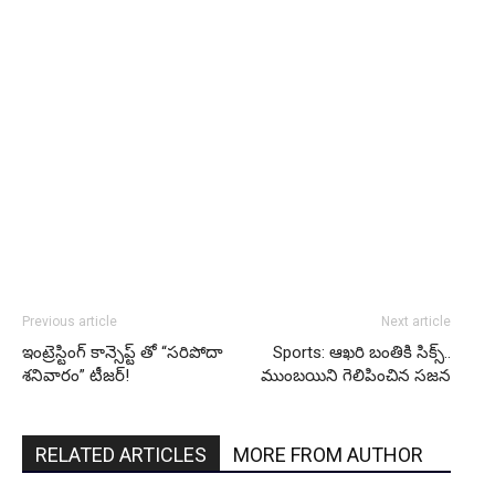
Previous article
Next article
ఇంట్రెస్టింగ్ కాన్సెప్ట్ తో “సరిపోదా
Sports: ఆఖరి బంతికి సిక్స్..
శనివారం” టీజర్!
ముంబయిని గెలిపించిన సజన
RELATED ARTICLES
MORE FROM AUTHOR