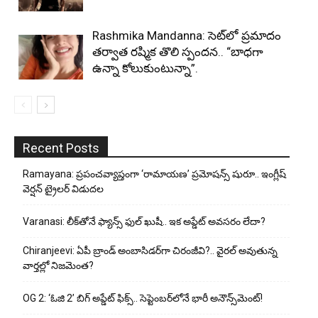
Rashmika Mandanna: సెట్‌లో ప్రమాదం
తర్వాత రష్మిక తొలి స్పందన.. “బాధగా
ఉన్నా కోలుకుంటున్నా”.
Recent Posts
Ramayana: ప్రపంచవ్యాప్తంగా ‘రామాయణ’ ప్రమోషన్స్ షురూ.. ఇంగ్లీష్
వెర్షన్ ట్రైలర్ విడుదల
Varanasi: లీక్‌తోనే ఫ్యాన్స్ ఫుల్ ఖుషీ.. ఇక అప్డేట్ అవసరం లేదా?
Chiranjeevi: ఏపీ బ్రాండ్ అంబాసిడర్‌గా చిరంజీవి?.. వైరల్ అవుతున్న
వార్తల్లో నిజమెంత?
OG 2: ‘ఓజి 2’ బిగ్ అప్డేట్ ఫిక్స్.. సెప్టెంబర్‌లోనే భారీ అనౌన్స్‌మెంట్!