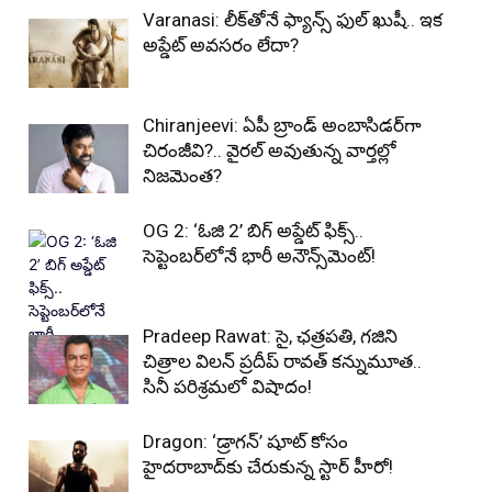
Varanasi: లీక్‌తోనే ఫ్యాన్స్ ఫుల్ ఖుషీ.. ఇక
అప్డేట్ అవసరం లేదా?
Chiranjeevi: ఏపీ బ్రాండ్ అంబాసిడర్‌గా
చిరంజీవి?.. వైరల్ అవుతున్న వార్తల్లో
నిజమెంత?
OG 2: ‘ఓజి 2’ బిగ్ అప్డేట్ ఫిక్స్..
సెప్టెంబర్‌లోనే భారీ అనౌన్స్‌మెంట్!
Pradeep Rawat: సై, ఛత్రపతి, గజిని
చిత్రాల విలన్ ప్రదీప్ రావత్ కన్నుమూత..
సినీ పరిశ్రమలో విషాదం!
Dragon: ‘డ్రాగన్’ షూట్ కోసం
హైదరాబాద్‌కు చేరుకున్న స్టార్ హీరో!