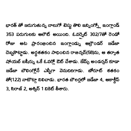
భారత్ తో జరుగుతున్న నాలుగో టెస్టు తొలి ఇన్నింగ్స్లో ఇంగ్లాండ్
353 పరుగులకు ఆలౌట్ అయింది. ఓవర్నైట్ 302/7తో రెండో
రోజు ఆట ప్రారంభించిన ఇంగ్లాండ్ను ఆల్రౌండర్ జడేజా
దెబ్బకొట్టాడు. అర్ధశతకం సాధించిన రాబిన్సన్(58)ను, ఆ తర్వాత
షోయబ్ బషీర్ను ఒకే ఓవర్లో ఔట్ చేశాడు. జేమ్స్ అండర్సన్ కూడా
జడేజా బౌలింగ్లోనే ఎల్బీగా వెనుదిరిగాడు. జోరూట్ శతకం
తో(122) నాటౌట్గా నిలిచాడు. భారత బౌలర్లలో జడేజా 4, ఆకాశ్దీప్
3, సిరాజ్ 2, అశ్విన్ 1 వికెట్ తీశారు.