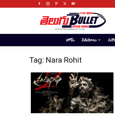
Telugu
Bullet
హోమ్
వీడియోలు
వినో
Tag: Nara Rohit