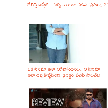
లేటెస్ట్ అప్డేట్ : మళ్ళి వాయిదా పడిన “ప్రతినిధి 2”
ఒక సినిమా ఇలా ఆగిపోయింది.. ఆ సినిమా
అలా దెబ్బకొట్టేసింది: డైరెక్టర్ పవన్ సాదినేని