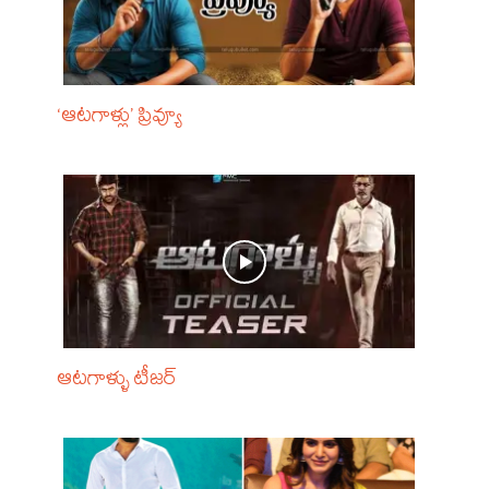
‘ఆటగాళ్లు’ ప్రివ్యూ
ఆటగాళ్ళు టీజర్