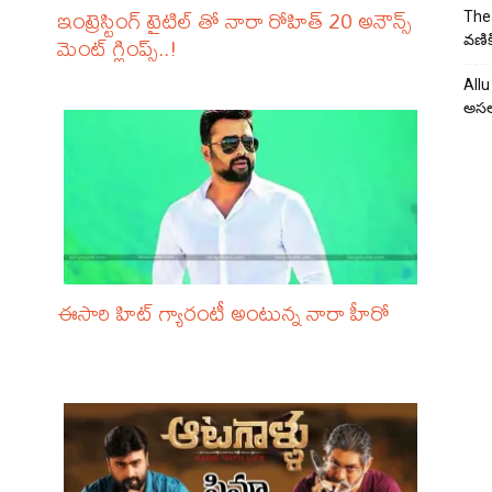
ఇంట్రెస్టింగ్ టైటిల్ తో నారా రోహిత్ 20 అనౌన్స్
The 
మెంట్ గ్లింప్స్..!
వణిక
Allu
అసల
ఈసారి హిట్ గ్యారంటీ అంటున్న నారా హీరో