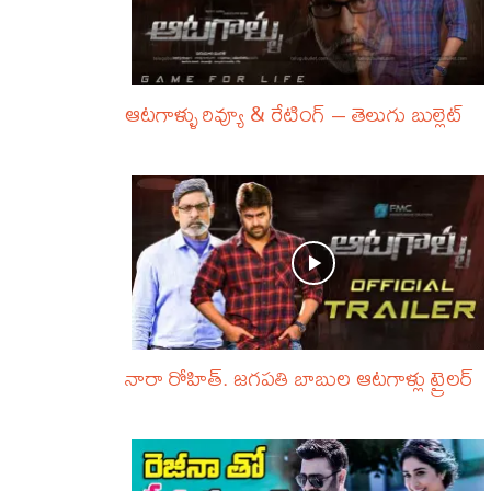
ఆటగాళ్ళు రివ్యూ & రేటింగ్ – తెలుగు బుల్లెట్
నారా రోహిత్. జగపతి బాబుల ఆటగాళ్లు ట్రైలర్