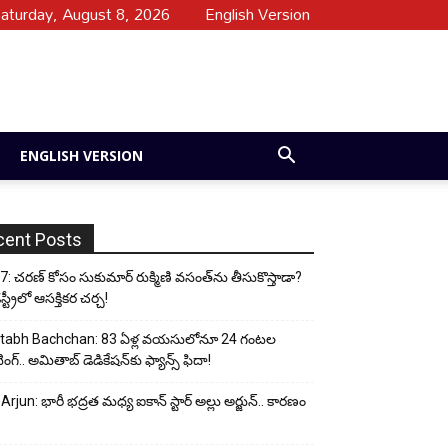
aturday, August 8, 2026
English Version
ENGLISH VERSION
cent Posts
: చరణ్ కోసం సుకుమార్ రుక్మిణి వసంత్‌ను తీసుకొస్తాడా?
ట్రీలో ఆసక్తికర చర్చ!
tabh Bachchan: 83 ఏళ్ల వయసులోనూ 24 గంటల
ంగ్.. అమితాబ్ డెడికేషన్‌కు ఫ్యాన్స్ ఫిదా!
 Arjun: భారీ భద్రత మధ్య ఐకాన్ స్టార్ అల్లు అర్జున్.. కారణం