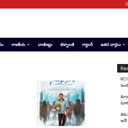
S
దం
రాజకీయ
వాణిజ్యం
టెక్నాలజీ
గ్యాలరీ
ఇతర వార్తలు
Re
RC17
ఇండస్
Ami
షూటి
Allu
ఇదే!