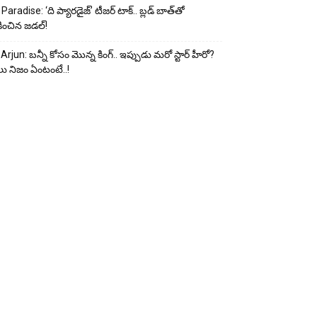
Paradise: ‘ది ప్యారడైజ్’ టీజర్ టాక్.. బ్లడ్ బాత్‌తో
ించిన జడల్!
 Arjun: బన్నీ కోసం మొన్న కింగ్.. ఇప్పుడు మరో స్టార్ హీరో?
ు నిజం ఏంటంటే..!