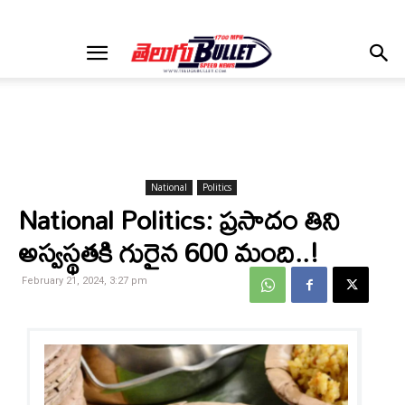
National
Politics
National Politics: ప్రసాదం తిని
అస్వస్థతకి గురైన 600 మంది..!
February 21, 2024, 3:27 pm