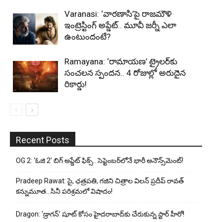
Varanasi: ‘వారణాసి’పై రాజమౌళి
ఇంట్రెస్టింగ్ అప్డేట్.. మూవీ జర్నీ ఎలా
ఉంటుందంటే?
Ramayana: ‘రామాయణ’ ట్రైలర్‌కు
సంచలన స్పందన.. 4 రోజుల్లో అరుదైన
రికార్డు!
Recent Posts
OG 2: ‘ఓజి 2’ బిగ్ అప్డేట్ ఫిక్స్.. సెప్టెంబర్‌లోనే భారీ అనౌన్స్‌మెంట్!
Pradeep Rawat: సై, ఛత్రపతి, గజిని చిత్రాల విలన్ ప్రదీప్ రావత్
కన్నుమూత.. సినీ పరిశ్రమలో విషాదం!
Dragon: ‘డ్రాగన్’ షూట్ కోసం హైదరాబాద్‌కు చేరుకున్న స్టార్ హీరో!