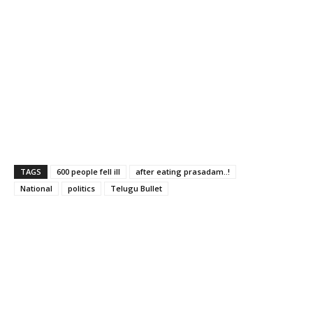
TAGS
600 people fell ill
after eating prasadam..!
National
politics
Telugu Bullet