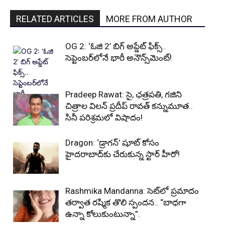
RELATED ARTICLES
MORE FROM AUTHOR
OG 2: ‘ఓజి 2’ బిగ్ అప్డేట్ ఫిక్స్..
సెప్టెంబర్‌లోనే భారీ అనౌన్స్‌మెంట్!
Pradeep Rawat: సై, ఛత్రపతి, గజిని
చిత్రాల విలన్ ప్రదీప్ రావత్ కన్నుమూత..
సినీ పరిశ్రమలో విషాదం!
Dragon: ‘డ్రాగన్’ షూట్ కోసం
హైదరాబాద్‌కు చేరుకున్న స్టార్ హీరో!
Rashmika Mandanna: సెట్‌లో ప్రమాదం
తర్వాత రష్మిక తొలి స్పందన.. “బాధగా
ఉన్నా కోలుకుంటున్నా”.