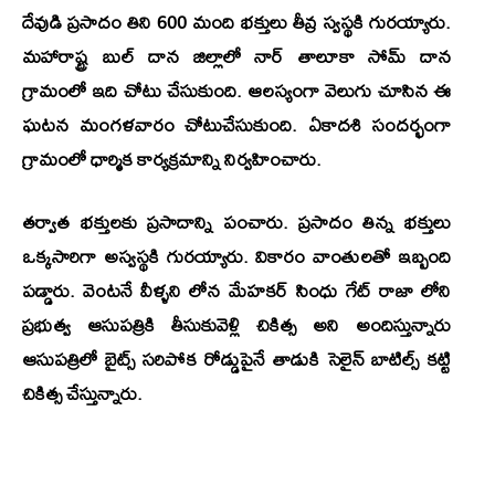
దేవుడి ప్రసాదం తిని 600 మంది భక్తులు తీవ్ర స్వస్థకి గురయ్యారు.
మహారాష్ట్ర బుల్ దాన జిల్లాలో నార్ తాలూకా సోమ్ దాన
గ్రామంలో ఇది చోటు చేసుకుంది. ఆలస్యంగా వెలుగు చూసిన ఈ
ఘటన మంగళవారం చోటుచేసుకుంది. ఏకాదశి సందర్భంగా
గ్రామంలో ధార్మిక కార్యక్రమాన్ని నిర్వహించారు.
తర్వాత భక్తులకు ప్రసాదాన్ని పంచారు. ప్రసాదం తిన్న భక్తులు
ఒక్కసారిగా అస్వస్థకి గురయ్యారు. వికారం వాంతులతో ఇబ్బంది
పడ్డారు. వెంటనే వీళ్ళని లోన మేహకర్ సింధు గేట్ రాజా లోని
ప్రభుత్వ ఆసుపత్రికి తీసుకువెళ్లి చికిత్స అని అందిస్తున్నారు
ఆసుపత్రిలో బైట్స్ సరిపోక రోడ్డుపైనే తాడుకి సెలైన్ బాటిల్స్ కట్టి
చికిత్స చేస్తున్నారు.