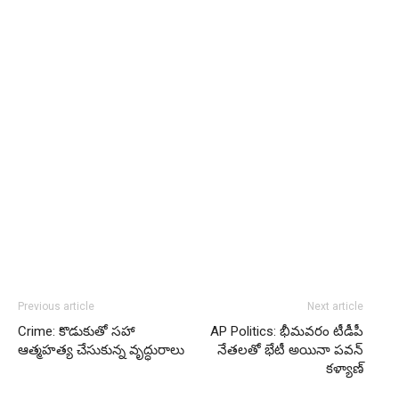
Previous article
Next article
Crime: కొడుకుతో సహా
AP Politics: భీమవరం టీడీపీ
ఆత్మహత్య చేసుకున్న వృద్ధురాలు
నేతలతో భేటీ అయినా పవన్
కళ్యాణ్