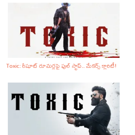
Toxic: రీషూట్ రూమర్లపై ఫుల్ స్టాప్.. మేకర్స్ క్లారిటీ!