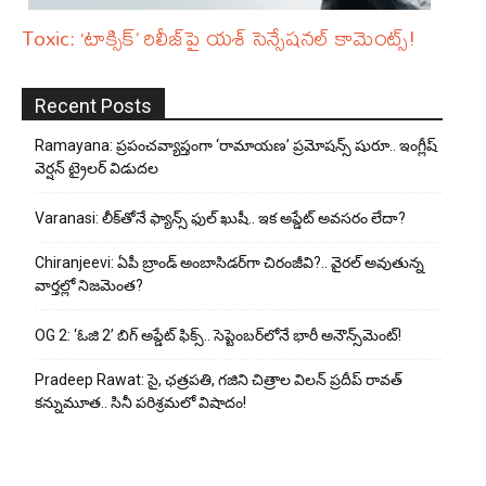
Toxic: ‘టాక్సిక్‌’ రిలీజ్‌పై యశ్‌ సెన్సేషనల్ కామెంట్స్!
Recent Posts
Ramayana: ప్రపంచవ్యాప్తంగా ‘రామాయణ’ ప్రమోషన్స్ షురూ.. ఇంగ్లీష్
వెర్షన్ ట్రైలర్ విడుదల
Varanasi: లీక్‌తోనే ఫ్యాన్స్ ఫుల్ ఖుషీ.. ఇక అప్డేట్ అవసరం లేదా?
Chiranjeevi: ఏపీ బ్రాండ్ అంబాసిడర్‌గా చిరంజీవి?.. వైరల్ అవుతున్న
వార్తల్లో నిజమెంత?
OG 2: ‘ఓజి 2’ బిగ్ అప్డేట్ ఫిక్స్.. సెప్టెంబర్‌లోనే భారీ అనౌన్స్‌మెంట్!
Pradeep Rawat: సై, ఛత్రపతి, గజిని చిత్రాల విలన్ ప్రదీప్ రావత్
కన్నుమూత.. సినీ పరిశ్రమలో విషాదం!