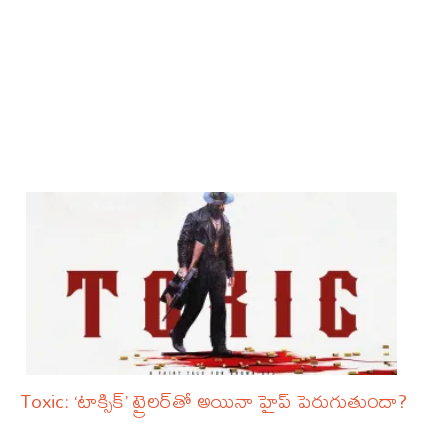
Toxic: ‘టాక్సిక్’ ట్రైలర్‌తో అయినా హైప్ పెరుగుతుందా?