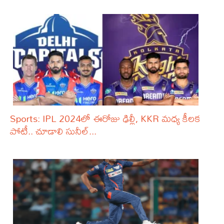
Sports: IPL 2024లో ఈరోజు ఢిల్లీ, KKR మధ్య కీలక
పోటీ.. చూడాలి సునీల్...