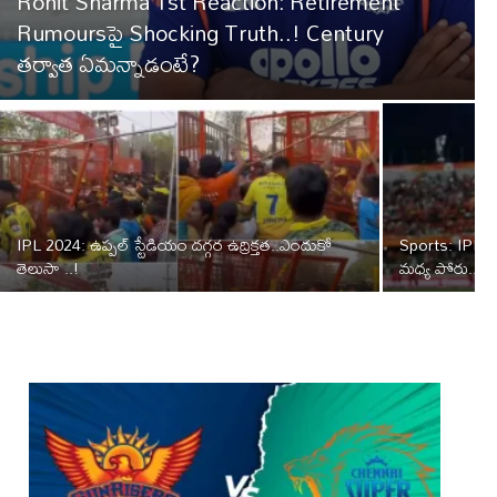
Rohit Sharma 1st Reaction: Retirement
Rumours‌పై Shocking Truth..! Century
తర్వాత ఏమన్నాడంటే?
IPL 2024: ఉప్పల్ స్టేడియం దగ్గర ఉద్రిక్తత..ఎందుకో
Sports: IPL 2
తెలుసా ..!
మధ్య పోరు..ధ