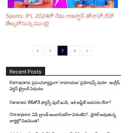
Sports: IPL 2024లో నేడు రాజస్థాన్‌ తోచావో,రేవో
తేల్చుకోనున్న ముంబై
2
3
4
Recent Posts
Ramayana: ప్రపంచవ్యాప్తంగా ‘రామాయణ’ ప్రమోషన్స్ షురూ.. ఇంగ్లీష్
వెర్షన్ ట్రైలర్ విడుదల
Varanasi: లీక్‌తోనే ఫ్యాన్స్ ఫుల్ ఖుషీ.. ఇక అప్డేట్ అవసరం లేదా?
Chiranjeevi: ఏపీ బ్రాండ్ అంబాసిడర్‌గా చిరంజీవి?.. వైరల్ అవుతున్న
వార్తల్లో నిజమెంత?