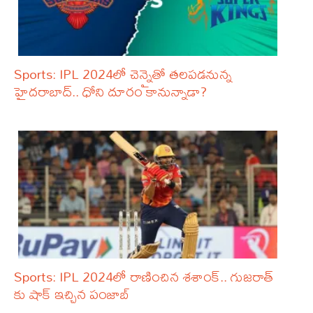
Sports: IPL 2024లో చెన్నైతో తలపడనున్న
హైదరాబాద్.. ధోని దూరం కానున్నాడా?
Sports: IPL 2024లో రాణించిన శశాంక్.. గుజరాత్
కు షాక్ ఇచ్చిన పంజాబ్