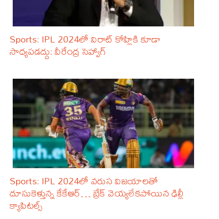
Sports: IPL 2024లో విరాట్ కోహ్లికి కూడా
సాధ్యపడద్దు: వీరేంద్ర సెహ్వాగ్
Sports: IPL 2024లో వరుస విజయాలతో
దూసుకెళ్తున్న కేకేఆర్… బ్రేక్ వెయ్యలేకపోయిన ఢిల్లీ
క్యాపిటల్స్