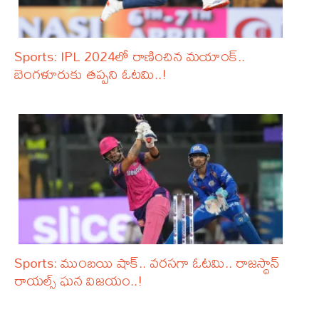
Sports: IPL 2024లో రాణించిన మయాంక్..
బెంగళూరుకు తప్పని ఓటమి..!
Sports: ముంబయి షాక్.. వరసగా ఓటమి.. రాజస్థాన్
రాయల్స్ ఘన విజయం..!