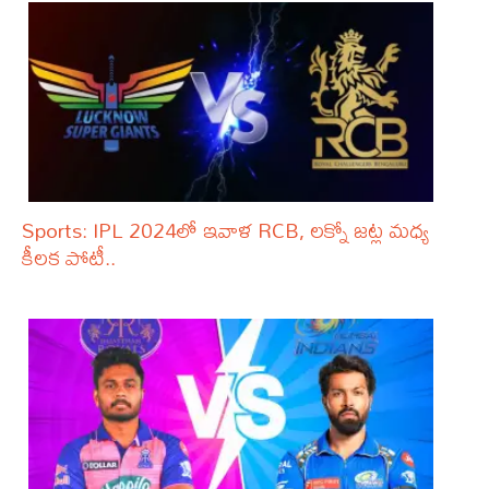
Sports: IPL 2024లో ఇవాళ RCB, లక్నో జట్ల మధ్య
కీలక పోటీ..