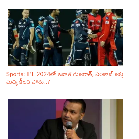
Sports: IPL 2024లో ఇవాళ గుజరాత్‌, పంజాబ్‌ జట్ల
మధ్య కీలక పోరు..?